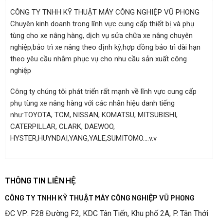
CÔNG TY TNHH KỸ THUẬT MÁY CÔNG NGHIỆP VŨ PHONG
Chuyên kinh doanh trong lĩnh vực cung cấp thiết bị và phụ
tùng cho xe nâng hàng, dịch vụ sửa chữa xe nâng chuyên
nghiệp,bảo trì xe nâng theo định kỳ,hợp đồng bảo trì dài hạn
theo yêu cầu nhằm phục vụ cho nhu cầu sản xuất công
nghiệp
Công ty chúng tôi phát triển rất mạnh về lĩnh vực cung cấp
phụ tùng xe nâng hàng với các nhãn hiệu danh tiếng
như:TOYOTA, TCM, NISSAN, KOMATSU, MITSUBISHI,
CATERPILLAR, CLARK, DAEWOO,
HYSTER,HUYNDAI,YANG,YALE,SUMITOMO….v.v
THÔNG TIN LIÊN HỆ
CÔNG TY TNHH KỸ THUẬT MÁY CÔNG NGHIỆP VŨ PHONG
ĐC VP: F28 Đường F2, KDC Tân Tiến, Khu phố 2A, P. Tân Thới