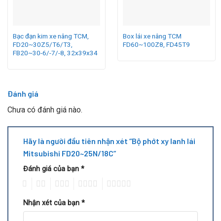
Bạc đạn kim xe nâng TCM,
Box lái xe nâng TCM
FD20~30Z5/T6/T3,
FD60~100Z8, FD45T9
FB20~30-6/-7/-8, 32x39x34
Đánh giá
Chưa có đánh giá nào.
Hãy là người đầu tiên nhận xét “Bộ phớt xy lanh lái
Mitsubishi FD20~25N/18C”
Đánh giá của bạn
*
1
2
3
4
5
Nhận xét của bạn
*