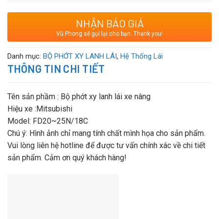
Chú ý: Hình ảnh chỉ mang tính chất mình họa cho sản phẩm. Vui
lòng liên hệ hotline để được tư vấn chính xác về chi tiết sản
NHẬN BÁO GIÁ
phẩm. Cảm ơn quý khách hàng!
Vũ Phong sẽ gọi lại cho bạn. Thank you!
Danh mục:
BỘ PHỚT XY LANH LÁI
,
Hệ Thống Lái
THÔNG TIN CHI TIẾT
Tên sản phầm : Bộ phớt xy lanh lái xe nâng
Hiệu xe :Mitsubishi
Model: FD20~25N/18C
Chú ý: Hình ảnh chỉ mang tính chất mình họa cho sản phẩm.
Vui lòng liên hệ hotline để được tư vấn chính xác về chi tiết
sản phẩm. Cảm ơn quý khách hàng!