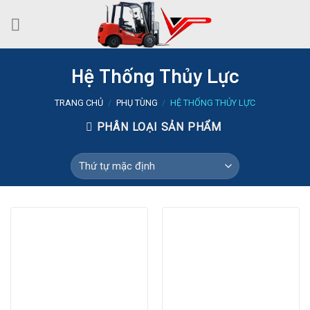
Skip
to
content
Hệ Thống Thủy Lực
TRANG CHỦ
/
PHỤ TÙNG
/
HỆ THỐNG THỦY LỰC
PHÂN LOẠI SẢN PHẨM