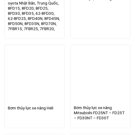
oyota Nhật Bản, Trung Quốc,
8FD15, 8FD20, 8FD25,
8FD30, 8FD35, 62-8FD30,
62-8FD25, 8FD40N, 8FD45N,
8FD50N, 8FD35N, 8FD70N,
7FBR15, 7FBR25, 7FBR20,
Bơm thủy lực xe nâng
Bơm thủy lực xe nâng Heli
Mitsubishi FD25NT – FD25T
– FD30NT – FD30T