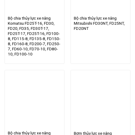
Bộ chia thủy lực xe nâng
Bộ chia thủy lực xe nâng
Komatsu FD25T-16, FD30,
Mitsubishi FD30NT, FD25NT,
FD20, FD35, FD30T-17,
FD20NT
FD25T-17, FD25T-16, FD100-
8, FD115-8, FD135-8, FD150-
8, FD160-8, FD200-7, FD250-
7, FD60-10, FD70-10, FD80-
10, FD100-10
Bộ chia thủy lực xe nâng
Bơm thủy lực xe nâng