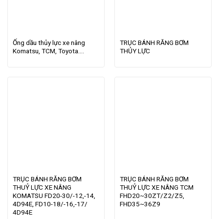
Ống dầu thủy lực xe nâng
TRỤC BÁNH RĂNG BƠM
Komatsu, TCM, Toyota….
THỦY LỰC
TRỤC BÁNH RĂNG BƠM
TRỤC BÁNH RĂNG BƠM
THUỶ LỰC XE NÂNG
THUỶ LỰC XE NÂNG TCM
KOMATSU FD20-30/-12,-14,
FHD20~30ZT/Z2/Z5,
4D94E, FD10-18/-16,-17/
FHD35~36Z9
4D94E