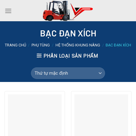
Skip
to
content
BẠC ĐẠN XÍCH
TRANG CHỦ
/
PHỤ TÙNG
/
HỆ THỐNG KHUNG NÂNG
/
BẠC ĐẠN XÍCH
PHÂN LOẠI SẢN PHẨM