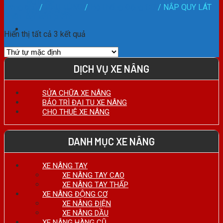
HOTLINE:
Trang chủ
/
PHỤ TÙNG
/
Hệ Thống Động CƠ
/
NẮP QUY LÁT
0911.27.74.75
Phân loại sản phẩm
Hiển thị tất cả 3 kết quả
DỊCH VỤ XE NÂNG
SỬA CHỮA XE NÂNG
BẢO TRÌ ĐẠI TU XE NÂNG
CHO THUÊ XE NÂNG
DANH MỤC XE NÂNG
XE NÂNG TAY
XE NÂNG TAY CAO
XE NÂNG TAY THẤP
XE NÂNG ĐỘNG CƠ
XE NÂNG ĐIỆN
XE NÂNG DẦU
XE NÂNG HÀNG CŨ