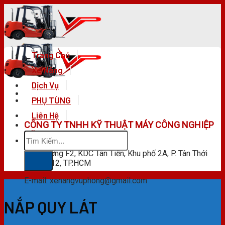
Skip
to
content
Trang Chủ
Xe Nâng
Dịch Vụ
PHỤ TÙNG
Liên Hệ
CÔNG TY TNHH KỸ THUẬT MÁY CÔNG NGHIỆP
Tìm
VŨ PHONG
kiếm:
F28 Đường F2, KDC Tân Tiến, Khu phố 2A, P. Tân Thới
Hiệp, Q.12, TP.HCM
E-mail: xenangvuphong@gmail.com
NẮP QUY LÁT