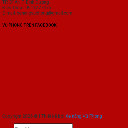
TP. Dĩ An, T. Bình Dương.
Điện Thoại: 0911277475
E-mail: xenangvuphong@gmail.com
VŨ PHONG TRÊN FACEBOOK
Copyright 2026 © | Thiết kế bởi
Xe nâng Vũ Phong
Tìm