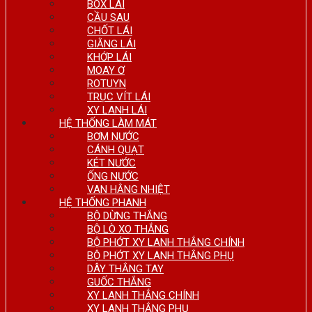
BOX LÁI
CẦU SAU
CHỐT LÁI
GIẰNG LÁI
KHỚP LÁI
MOAY Ơ
ROTUYN
TRỤC VÍT LÁI
XY LANH LÁI
HỆ THỐNG LÀM MÁT
BƠM NƯỚC
CÁNH QUẠT
KÉT NƯỚC
ỐNG NƯỚC
VAN HẰNG NHIỆT
HỆ THỐNG PHANH
BỘ DỪNG THẮNG
BỘ LÒ XO THẮNG
BỘ PHỚT XY LANH THẮNG CHÍNH
BỘ PHỚT XY LANH THẮNG PHỤ
DÂY THẮNG TAY
GUỐC THẮNG
XY LANH THẮNG CHÍNH
XY LANH THẮNG PHỤ