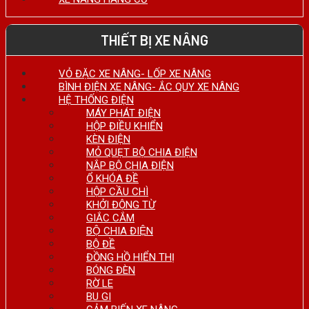
THIẾT BỊ XE NÂNG
VỎ ĐẶC XE NÂNG- LỐP XE NÂNG
BÌNH ĐIỆN XE NÂNG- ẮC QUY XE NÂNG
HỆ THỐNG ĐIỆN
MÁY PHÁT ĐIỆN
HỘP ĐIỀU KHIỂN
KÈN ĐIỆN
MỎ QUẸT BỘ CHIA ĐIỆN
NẮP BỘ CHIA ĐIỆN
Ổ KHÓA ĐỀ
HỘP CẦU CHÌ
KHỞI ĐỘNG TỪ
GIẮC CẮM
BỘ CHIA ĐIỆN
BỘ ĐỀ
ĐỒNG HỒ HIỂN THỊ
BÓNG ĐÈN
RỜ LE
BU GI