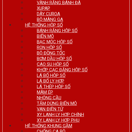
VÀNH RĂNG BÁNH ĐÀ
XUPAP
DÂY CUROA
BỘ MÀNG GA
HỆ THỐNG HỘP SỐ
BÁNH RĂNG HỘP SỐ
BIẾN MÔ
BẠC MÓC HỘP SỐ
RON HỘP SỐ
BỘ ĐỒNG TỐC
BƠM DẦU HỘP SỐ
CAO SU HỘP SỐ
KHỚP CẠC ĐĂNG HỘP SỐ
LÁ BỐ HỘP SỐ
LÁ BỐ LY HỢP
LÁ THÉP HỘP SỐ
MÂM ÉP
NHÔNG CẦU
TẤM DỪNG BIẾN MÔ
VAN ĐIỆN TỬ
XY LANH LY HỢP CHÍNH
XY LANH LY HỢP PHỤ
HỆ THỐNG KHUNG GẦM
CHỐNG CA BÔ