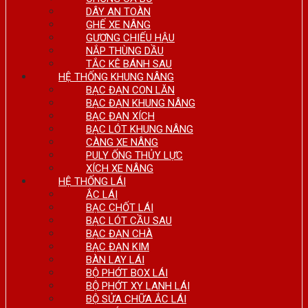
DÂY AN TOÀN
GHẾ XE NÂNG
GƯƠNG CHIẾU HẬU
NẮP THÙNG DẦU
TẮC KÊ BÁNH SAU
HỆ THỐNG KHUNG NÂNG
BẠC ĐẠN CON LĂN
BẠC ĐẠN KHUNG NÂNG
BẠC ĐẠN XÍCH
BẠC LÓT KHUNG NÂNG
CÀNG XE NÂNG
PULY ỐNG THỦY LỰC
XÍCH XE NÂNG
HỆ THỐNG LÁI
ẮC LÁI
BẠC CHỐT LÁI
BẠC LÓT CẦU SAU
BẠC ĐẠN CHÀ
BẠC ĐẠN KIM
BÀN LAY LÁI
BỘ PHỚT BOX LÁI
BỘ PHỚT XY LANH LÁI
BỘ SỬA CHỮA ẮC LÁI