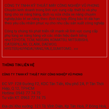
CÔNG TY TNHH KỸ THUẬT MÁY CÔNG NGHIỆP VŨ PHONG
Chuyên kinh doanh trong lĩnh vực cung cấp thiết bị và phụ
tùng cho xe nâng hàng, dịch vụ sửa chữa xe nâng chuyên
nghiệp,bảo trì xe nâng theo định kỳ,hợp đồng bảo trì dài hạn
theo yêu cầu nhằm phục vụ cho nhu cầu sản xuất công nghiệp
Công ty chúng tôi phát triển rất mạnh về lĩnh vực cung cấp
phụ tùng xe nâng hàng với các nhãn hiệu danh tiếng
như:TOYOTA, TCM, NISSAN, KOMATSU, MITSUBISHI,
CATERPILLAR, CLARK, DAEWOO,
HYSTER,HUYNDAI,YANG,YALE,SUMITOMO….v.v
THÔNG TIN LIÊN HỆ
CÔNG TY TNHH KỸ THUẬT MÁY CÔNG NGHIỆP VŨ PHONG
ĐC VP: F28 Đường F2, KDC Tân Tiến, Khu phố 2A, P. Tân Thới
Hiệp, Q.12, TP.HCM
Hotline: 0943 77 74 75
Tư vấn KT: 0963 77 74 75
Địa chỉ Kho xưởng: 121 Tô Vĩnh Diện, Kp Tân Hoà, P. Đông Hoà,