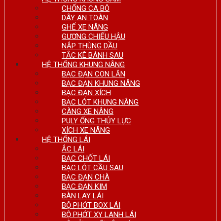
CHỐNG CA BÔ
DÂY AN TOÀN
GHẾ XE NÂNG
GƯƠNG CHIẾU HẬU
NẮP THÙNG DẦU
TẮC KÊ BÁNH SAU
HỆ THỐNG KHUNG NÂNG
BẠC ĐẠN CON LĂN
BẠC ĐẠN KHUNG NÂNG
BẠC ĐẠN XÍCH
BẠC LÓT KHUNG NÂNG
CÀNG XE NÂNG
PULY ỐNG THỦY LỰC
XÍCH XE NÂNG
HỆ THỐNG LÁI
ẮC LÁI
BẠC CHỐT LÁI
BẠC LÓT CẦU SAU
BẠC ĐẠN CHÀ
BẠC ĐẠN KIM
BÀN LAY LÁI
BỘ PHỚT BOX LÁI
BỘ PHỚT XY LANH LÁI