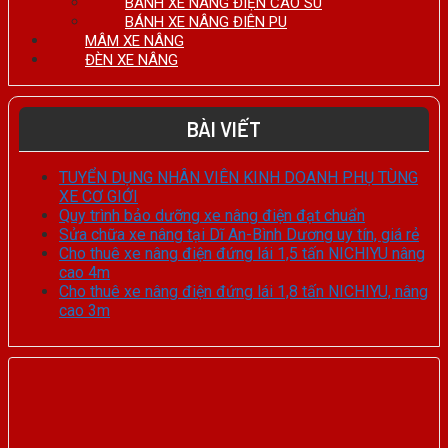
BÁNH XE NÂNG ĐIỆN CAO SU
BÁNH XE NÂNG ĐIÊN PU
MÂM XE NÂNG
ĐÈN XE NÂNG
BÀI VIẾT
TUYỂN DỤNG NHÂN VIÊN KINH DOANH PHỤ TÙNG
XE CƠ GIỚI
Quy trình bảo dưỡng xe nâng điện đạt chuẩn
Sửa chữa xe nâng tại Dĩ An-Bình Dương uy tín, giá rẻ
Cho thuê xe nâng điện đứng lái 1,5 tấn NICHIYU nâng
cao 4m
Cho thuê xe nâng điện đứng lái 1,8 tấn NICHIYU, nâng
cao 3m