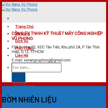
Skip
to
content
Trang Chủ
CÔNG TY TNHH KỸ THUẬT MÁY CÔNG NGHIỆP
Xe Nâng
VŨ PHONG
Dịch Vụ
F28 Đường F2, KDC Tân Tiến, Khu phố 2A, P. Tân Thới
PHỤ TÙNG
Hiệp, Q.12, TP.HCM
Liên Hệ
E-mail: xenangvuphong@gmail.com
Tìm
kiếm:
HOTLINE:
0911.27.74.75
BƠM NHIÊN LIỆU