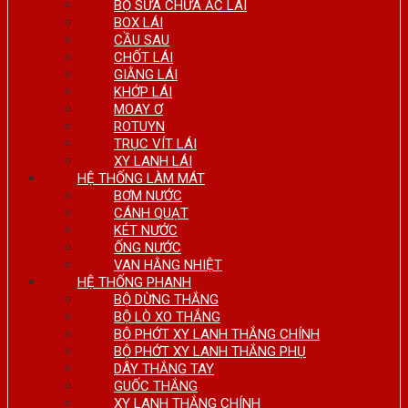
BỘ SỬA CHỮA ẮC LÁI
BOX LÁI
CẦU SAU
CHỐT LÁI
GIẰNG LÁI
KHỚP LÁI
MOAY Ơ
ROTUYN
TRỤC VÍT LÁI
XY LANH LÁI
HỆ THỐNG LÀM MÁT
BƠM NƯỚC
CÁNH QUẠT
KÉT NƯỚC
ỐNG NƯỚC
VAN HẰNG NHIỆT
HỆ THỐNG PHANH
BỘ DỪNG THẮNG
BỘ LÒ XO THẮNG
BỘ PHỚT XY LANH THẮNG CHÍNH
BỘ PHỚT XY LANH THẮNG PHỤ
DÂY THẮNG TAY
GUỐC THẮNG
XY LANH THẮNG CHÍNH