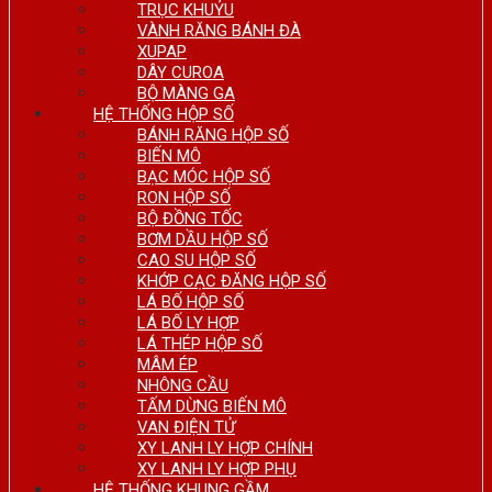
TRỤC KHUỶU
VÀNH RĂNG BÁNH ĐÀ
XUPAP
DÂY CUROA
BỘ MÀNG GA
HỆ THỐNG HỘP SỐ
BÁNH RĂNG HỘP SỐ
BIẾN MÔ
BẠC MÓC HỘP SỐ
RON HỘP SỐ
BỘ ĐỒNG TỐC
BƠM DẦU HỘP SỐ
CAO SU HỘP SỐ
KHỚP CẠC ĐĂNG HỘP SỐ
LÁ BỐ HỘP SỐ
LÁ BỐ LY HỢP
LÁ THÉP HỘP SỐ
MÂM ÉP
NHÔNG CẦU
TẤM DỪNG BIẾN MÔ
VAN ĐIỆN TỬ
XY LANH LY HỢP CHÍNH
XY LANH LY HỢP PHỤ
HỆ THỐNG KHUNG GẦM