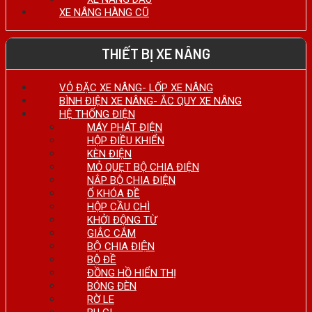
XE NÂNG HÀNG CŨ
THIẾT BỊ XE NÂNG
VỎ ĐẶC XE NÂNG- LỐP XE NÂNG
BÌNH ĐIỆN XE NÂNG- ẮC QUY XE NÂNG
HỆ THỐNG ĐIỆN
MÁY PHÁT ĐIỆN
HỘP ĐIỀU KHIỂN
KÈN ĐIỆN
MỎ QUẸT BỘ CHIA ĐIỆN
NẮP BỘ CHIA ĐIỆN
Ổ KHÓA ĐỀ
HỘP CẦU CHÌ
KHỞI ĐỘNG TỪ
GIẮC CẮM
BỘ CHIA ĐIỆN
BỘ ĐỀ
ĐỒNG HỒ HIỂN THỊ
BÓNG ĐÈN
RỜ LE