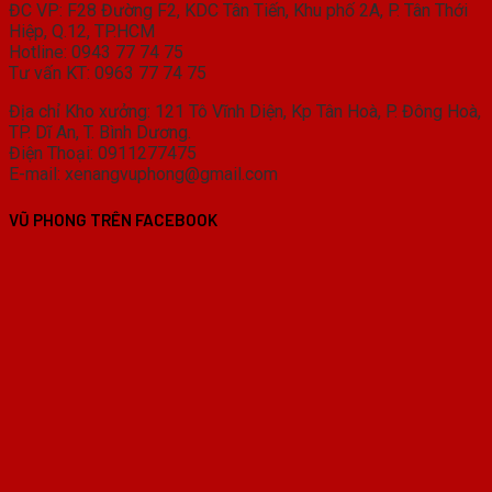
ĐC VP: F28 Đường F2, KDC Tân Tiến, Khu phố 2A, P. Tân Thới
Hiệp, Q.12, TP.HCM
Hotline: 0943 77 74 75
Tư vấn KT: 0963 77 74 75
Địa chỉ Kho xưởng: 121 Tô Vĩnh Diện, Kp Tân Hoà, P. Đông Hoà,
TP. Dĩ An, T. Bình Dương.
Điện Thoại: 0911277475
E-mail: xenangvuphong@gmail.com
VŨ PHONG TRÊN FACEBOOK