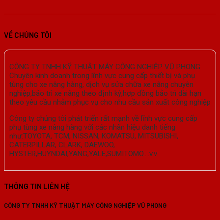
VỀ CHÚNG TÔI
CÔNG TY TNHH KỸ THUẬT MÁY CÔNG NGHIỆP VŨ PHONG
Chuyên kinh doanh trong lĩnh vực cung cấp thiết bị và phụ
tùng cho xe nâng hàng, dịch vụ sửa chữa xe nâng chuyên
nghiệp,bảo trì xe nâng theo định kỳ,hợp đồng bảo trì dài hạn
theo yêu cầu nhằm phục vụ cho nhu cầu sản xuất công nghiệp
Công ty chúng tôi phát triển rất mạnh về lĩnh vực cung cấp
phụ tùng xe nâng hàng với các nhãn hiệu danh tiếng
như:TOYOTA, TCM, NISSAN, KOMATSU, MITSUBISHI,
CATERPILLAR, CLARK, DAEWOO,
HYSTER,HUYNDAI,YANG,YALE,SUMITOMO….v.v
THÔNG TIN LIÊN HỆ
CÔNG TY TNHH KỸ THUẬT MÁY CÔNG NGHIỆP VŨ PHONG