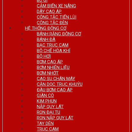
BU GI
CẢM BIẾN XE NÂNG
DÂY CAO ÁP
CÔNG TẮC TIẾN LÙI
CÔNG TẮC ĐÈN
HỆ THỐNG ĐỘNG CƠ
BÁNH RĂNG ĐỘNG CƠ
BÁNH ĐÀ
BẠC TRỤC CAM
BỘ CHẾ HÒA KHÍ
BỘ HƠI
BƠM CAO ÁP
BƠM NHIÊN LIỆU
BƠM NHỚT
CAO SU CHÂN MÁY
CĂN DỌC TRỤC KHUỶU
ĐÀU BƠM CAO ÁP
GIÀN CÒ
KIM PHUN
NẮP QUY LÁT
RON ĐẠI TU
RON NẮP QUY LÁT
TAY DÊN
TRỤC CAM