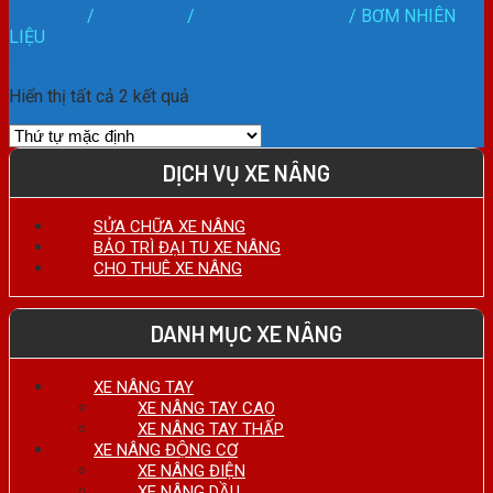
Trang chủ
/
PHỤ TÙNG
/
Hệ Thống Động CƠ
/
BƠM NHIÊN
LIỆU
Phân loại sản phẩm
Hiển thị tất cả 2 kết quả
DỊCH VỤ XE NÂNG
SỬA CHỮA XE NÂNG
BẢO TRÌ ĐẠI TU XE NÂNG
CHO THUÊ XE NÂNG
DANH MỤC XE NÂNG
XE NÂNG TAY
XE NÂNG TAY CAO
XE NÂNG TAY THẤP
XE NÂNG ĐỘNG CƠ
XE NÂNG ĐIỆN
XE NÂNG DẦU