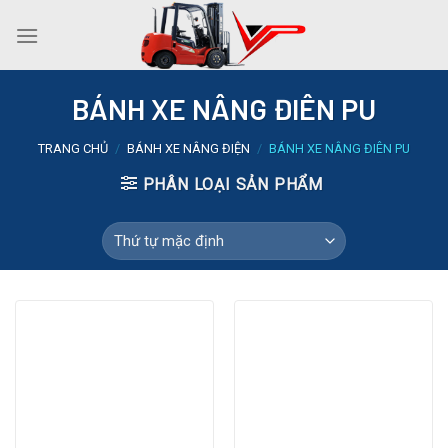
Skip
to
content
BÁNH XE NÂNG ĐIÊN PU
TRANG CHỦ
/
BÁNH XE NÂNG ĐIỆN
/
BÁNH XE NÂNG ĐIÊN PU
PHÂN LOẠI SẢN PHẨM