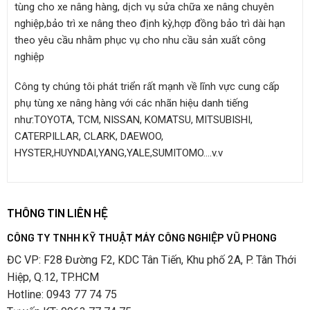
–
Nếu bạn làm trong môi trường đường đi dễ trơn trượt,
tùng cho xe nâng hàng, dịch vụ sửa chữa xe nâng chuyên
nghiệp,bảo trì xe nâng theo định kỳ,hợp đồng bảo trì dài hạn
bạn nên chọn bánh xe nâng điện bằng Cao Su
theo yêu cầu nhằm phục vụ cho nhu cầu sản xuất công
– Nếu bạn làm trong môi trường đường đi đẹp, mượt; bạn
nghiệp
có thể chọn bánh PU – Đây là loại bánh phổ biến nhất trên
Công ty chúng tôi phát triển rất mạnh về lĩnh vực cung cấp
thị trường.
phụ tùng xe nâng hàng với các nhãn hiệu danh tiếng
như:TOYOTA, TCM, NISSAN, KOMATSU, MITSUBISHI,
– Chất liệu cao su giúp tăng độ ma sát bám đường, còn
CATERPILLAR, CLARK, DAEWOO,
bánh xe nâng bằng PU bền hơn, chịu tải tốt hơn và ít mài
HYSTER,HUYNDAI,YANG,YALE,SUMITOMO….v.v
mòn hơn cao su.
– Chất liệu Cao su rẻ hơn – PU đắt hơn
THÔNG TIN LIÊN HỆ
2. Làm gì khi bị vỡ bánh xe nâng điện đứng lái
CÔNG TY TNHH KỸ THUẬT MÁY CÔNG NGHIỆP VŨ PHONG
Tùy vào tình trạng bánh xe bị vỡ để lựa chọn nên bọc lại hay
ĐC VP: F28 Đường F2, KDC Tân Tiến, Khu phố 2A, P. Tân Thới
thay mới vỏ xe
Hiệp, Q.12, TP.HCM
Hotline: 0943 77 74 75
3. Một số loại kích thước bánh xe nâng điện đứng lái mùy à