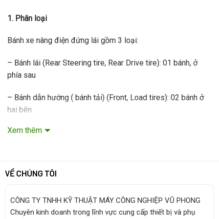
1. Phân loại
Bánh xe nâng điện đứng lái gồm 3 loại:
– Bánh lái (Rear Steering tire, Rear Drive tire): 01 bánh, ở
phía sau
– Bánh dẫn hướng ( bánh tải) (Front, Load tires): 02 bánh ở
hai bên
Xem thêm
– Bánh tự do ( bánh cân bằng) (Rear, Caster tires): 02 bánh,
cạnh bánh lái
VỀ CHÚNG TÔI
Trong đó, các loại bánh này có thể làm từ 2 chất liệu phổ
CÔNG TY TNHH KỸ THUẬT MÁY CÔNG NGHIỆP VŨ PHONG
biến: Cao su – Rubber hoặc PU – Urethane.
Chuyên kinh doanh trong lĩnh vực cung cấp thiết bị và phụ