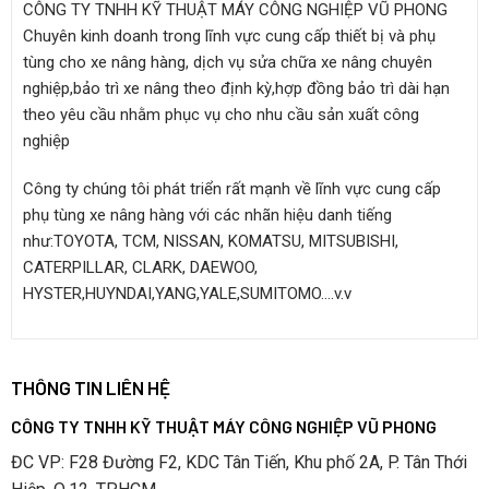
CÔNG TY TNHH KỸ THUẬT MÁY CÔNG NGHIỆP VŨ PHONG
Chuyên kinh doanh trong lĩnh vực cung cấp thiết bị và phụ
tùng cho xe nâng hàng, dịch vụ sửa chữa xe nâng chuyên
nghiệp,bảo trì xe nâng theo định kỳ,hợp đồng bảo trì dài hạn
theo yêu cầu nhằm phục vụ cho nhu cầu sản xuất công
nghiệp
Công ty chúng tôi phát triển rất mạnh về lĩnh vực cung cấp
phụ tùng xe nâng hàng với các nhãn hiệu danh tiếng
như:TOYOTA, TCM, NISSAN, KOMATSU, MITSUBISHI,
CATERPILLAR, CLARK, DAEWOO,
HYSTER,HUYNDAI,YANG,YALE,SUMITOMO….v.v
THÔNG TIN LIÊN HỆ
CÔNG TY TNHH KỸ THUẬT MÁY CÔNG NGHIỆP VŨ PHONG
ĐC VP: F28 Đường F2, KDC Tân Tiến, Khu phố 2A, P. Tân Thới