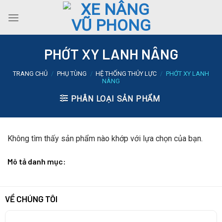
Skip
to
content
PHỚT XY LANH NÂNG
TRANG CHỦ
/
PHỤ TÙNG
/
HỆ THỐNG THỦY LỰC
/
PHỚT XY LANH
NÂNG
PHÂN LOẠI SẢN PHẨM
Không tìm thấy sản phẩm nào khớp với lựa chọn của bạn.
Mô tả danh mục:
VỀ CHÚNG TÔI