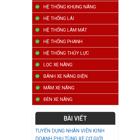
HỆ THỐNG KHUNG NÂNG
HỆ THỐNG LÁI
HỆ THỐNG LÀM MÁT
HỆ THỐNG PHANH
HỆ THỐNG THỦY LỰC
LỌC XE NÂNG
BÁNH XE NÂNG ĐIỆN
MÂM XE NÂNG
ĐÈN XE NÂNG
BÀI VIẾT
TUYỂN DỤNG NHÂN VIÊN KINH
DOANH PHỤ TÙNG XE CƠ GIỚI