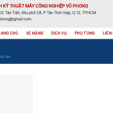
H KỸ THUẬT MÁY CÔNG NGHIỆP VŨ PHONG
C Tân Tiến, Khu phố 2A, P. Tân Thới Hiệp, Q.12, TP.HCM
uphong@gmail.com
RANG CHỦ
XE NÂNG
DỊCH VỤ
PHỤ TÙNG
LIÊN
NG TAY