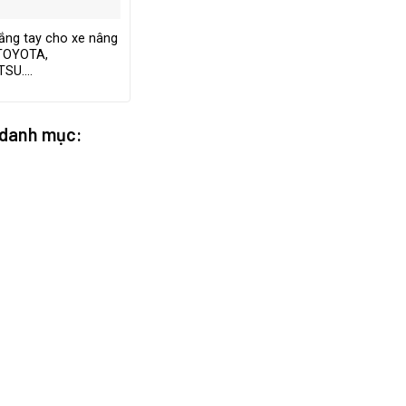
ắng tay cho xe nâng
TOYOTA,
TSU….
 danh mục: