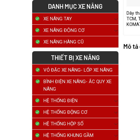
DANH MỤC XE NÂNG
Dây th
XE NÂNG TAY
TCM, 
KOMA
XE NÂNG ĐỘNG CƠ
XE NÂNG HÀNG CŨ
Mô tả
THIẾT BỊ XE NÂNG
VỎ ĐẶC XE NÂNG- LỐP XE NÂNG
BÌNH ĐIỆN XE NÂNG- ẮC QUY XE
NÂNG
HỆ THỐNG ĐIỆN
HỆ THỐNG ĐỘNG CƠ
HỆ THỐNG HỘP SỐ
HỆ THỐNG KHUNG GẦM