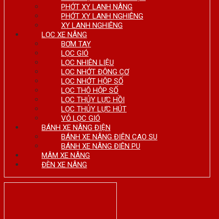
PHỚT XY LANH NÂNG
PHỚT XY LANH NGHIÊNG
XY LANH NGHIÊNG
LỌC XE NÂNG
BƠM TAY
LỌC GIÓ
LỌC NHIÊN LIỆU
LỌC NHỚT ĐỘNG CƠ
LỌC NHỚT HỘP SỐ
LỌC THÔ HỘP SỐ
LỌC THỦY LỰC HỒI
LỌC THỦY LỰC HÚT
VỎ LỌC GIÓ
BÁNH XE NÂNG ĐIỆN
BÁNH XE NÂNG ĐIỆN CAO SU
BÁNH XE NÂNG ĐIÊN PU
MÂM XE NÂNG
ĐÈN XE NÂNG