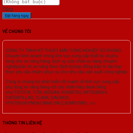
Tổng:
Đặt hàng ngay
VỀ CHÚNG TÔI
CÔNG TY TNHH KỸ THUẬT MÁY CÔNG NGHIỆP VŨ PHONG
Chuyên kinh doanh trong lĩnh vực cung cấp thiết bị và phụ
tùng cho xe nâng hàng, dịch vụ sửa chữa xe nâng chuyên
nghiệp,bảo trì xe nâng theo định kỳ,hợp đồng bảo trì dài hạn
theo yêu cầu nhằm phục vụ cho nhu cầu sản xuất công nghiệp
Công ty chúng tôi phát triển rất mạnh về lĩnh vực cung cấp
phụ tùng xe nâng hàng với các nhãn hiệu danh tiếng
như:TOYOTA, TCM, NISSAN, KOMATSU, MITSUBISHI,
CATERPILLAR, CLARK, DAEWOO,
HYSTER,HUYNDAI,YANG,YALE,SUMITOMO….v.v
THÔNG TIN LIÊN HỆ