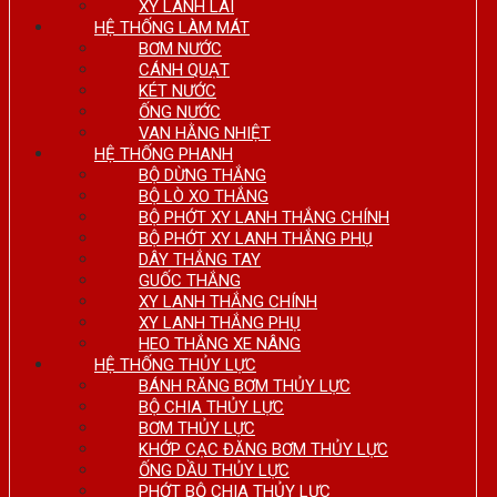
XY LANH LÁI
HỆ THỐNG LÀM MÁT
BƠM NƯỚC
CÁNH QUẠT
KÉT NƯỚC
ỐNG NƯỚC
VAN HẰNG NHIỆT
HỆ THỐNG PHANH
BỘ DỪNG THẮNG
BỘ LÒ XO THẮNG
BỘ PHỚT XY LANH THẮNG CHÍNH
BỘ PHỚT XY LANH THẮNG PHỤ
DÂY THẮNG TAY
GUỐC THẮNG
XY LANH THẮNG CHÍNH
XY LANH THẮNG PHỤ
HEO THẮNG XE NÂNG
HỆ THỐNG THỦY LỰC
BÁNH RĂNG BƠM THỦY LỰC
BỘ CHIA THỦY LỰC
BƠM THỦY LỰC
KHỚP CẠC ĐĂNG BƠM THỦY LỰC
ỐNG DẦU THỦY LỰC
PHỚT BỘ CHIA THỦY LỰC