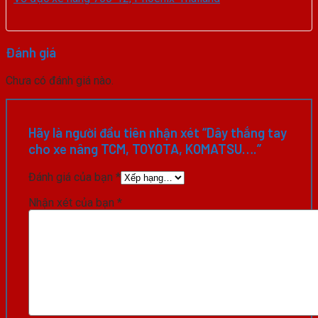
Đánh giá
Chưa có đánh giá nào.
Hãy là người đầu tiên nhận xét “Dây thắng tay
cho xe nâng TCM, TOYOTA, KOMATSU….”
Đánh giá của bạn
*
Nhận xét của bạn
*