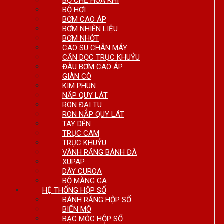
BỘ CHẾ HÒA KHÍ
BỘ HƠI
BƠM CAO ÁP
BƠM NHIÊN LIỆU
BƠM NHỚT
CAO SU CHÂN MÁY
CĂN DỌC TRỤC KHUỶU
ĐÀU BƠM CAO ÁP
GIÀN CÒ
KIM PHUN
NẮP QUY LÁT
RON ĐẠI TU
RON NẮP QUY LÁT
TAY DÊN
TRỤC CAM
TRỤC KHUỶU
VÀNH RĂNG BÁNH ĐÀ
XUPAP
DÂY CUROA
BỘ MÀNG GA
HỆ THỐNG HỘP SỐ
BÁNH RĂNG HỘP SỐ
BIẾN MÔ
BẠC MÓC HỘP SỐ