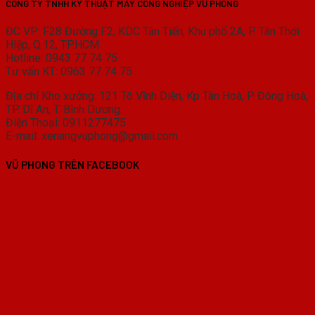
CÔNG TY TNHH KỸ THUẬT MÁY CÔNG NGHIỆP VŨ PHONG
ĐC VP: F28 Đường F2, KDC Tân Tiến, Khu phố 2A, P. Tân Thới
Hiệp, Q.12, TP.HCM
Hotline: 0943 77 74 75
Tư vấn KT: 0963 77 74 75
Địa chỉ Kho xưởng: 121 Tô Vĩnh Diện, Kp Tân Hoà, P. Đông Hoà,
TP. Dĩ An, T. Bình Dương.
Điện Thoại: 0911277475
E-mail: xenangvuphong@gmail.com
VŨ PHONG TRÊN FACEBOOK