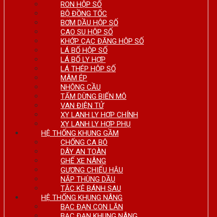
RON HỘP SỐ
BỘ ĐỒNG TỐC
BƠM DẦU HỘP SỐ
CAO SU HỘP SỐ
KHỚP CẠC ĐĂNG HỘP SỐ
LÁ BỐ HỘP SỐ
LÁ BỐ LY HỢP
LÁ THÉP HỘP SỐ
MÂM ÉP
NHÔNG CẦU
TẤM DỪNG BIẾN MÔ
VAN ĐIỆN TỬ
XY LANH LY HỢP CHÍNH
XY LANH LY HỢP PHỤ
HỆ THỐNG KHUNG GẦM
CHỐNG CA BÔ
DÂY AN TOÀN
GHẾ XE NÂNG
GƯƠNG CHIẾU HẬU
NẮP THÙNG DẦU
TẮC KÊ BÁNH SAU
HỆ THỐNG KHUNG NÂNG
BẠC ĐẠN CON LĂN
BẠC ĐẠN KHUNG NÂNG