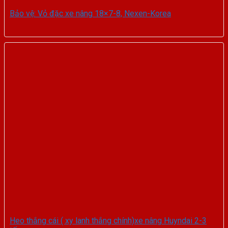
Bảo vệ: Vỏ đặc xe nâng 18×7-8, Nexen-Korea
Heo thắng cái ( xy lanh thắng chính)xe nâng Huyndai 2-3