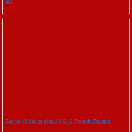
tấn
Bảo vệ: Vỏ đặc xe nâng 23×9-10, Phoenix-Thailand