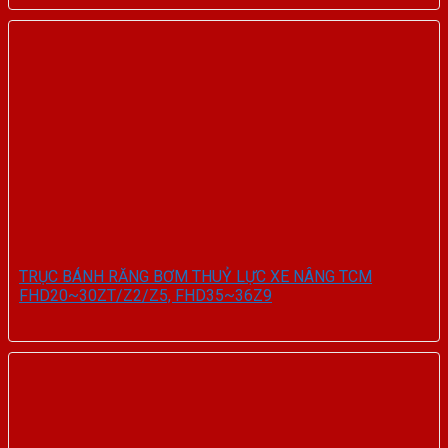
TRỤC BÁNH RĂNG BƠM THUỶ LỰC XE NÂNG TCM
FHD20~30ZT/Z2/Z5, FHD35~36Z9