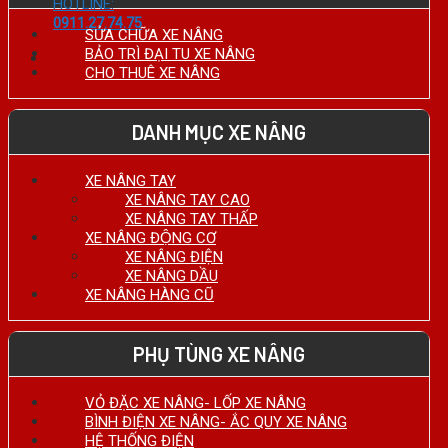
HOTLINE:
0911.27.74.75
SỬA CHỮA XE NÂNG
BẢO TRÌ ĐẠI TU XE NÂNG
CHO THUÊ XE NÂNG
DANH MỤC XE NÂNG
XE NÂNG TAY
XE NÂNG TAY CAO
XE NÂNG TAY THẤP
XE NÂNG ĐỘNG CƠ
XE NÂNG ĐIỆN
XE NÂNG DẦU
XE NÂNG HÀNG CŨ
PHỤ TÙNG XE NÂNG
VỎ ĐẶC XE NÂNG- LỐP XE NÂNG
BÌNH ĐIỆN XE NÂNG- ẮC QUY XE NÂNG
HỆ THỐNG ĐIỆN