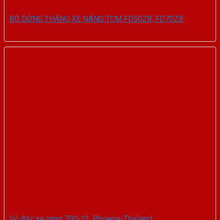
BỘ DỪNG THẮNG XE NÂNG TCM FD50Z8, FD70Z8
Vỏ đặc xe nâng 700-12, Phoenix-Thailand