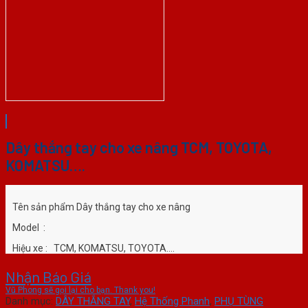
Dây thắng tay cho xe nâng TCM, TOYOTA,
KOMATSU….
Tên sản phẩm Dây thắng tay cho xe nâng
Model :
Hiệu xe : TCM, KOMATSU, TOYOTA….
Chú ý: Hình ảnh chỉ mang tính chất mình họa cho sản phẩm. Vui
Nhận Báo Giá
lòng liên hệ hotline để được tư vấn chính xác về chi tiết sản phẩm.
Vũ Phong sẽ gọi lại cho bạn. Thank you!
Cảm ơn quý khách hàng !
Danh mục:
DÂY THẮNG TAY
,
Hệ Thống Phanh
,
PHỤ TÙNG