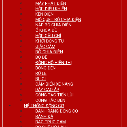
MÁY PHÁT ĐIỆN
HỘP ĐIỀU KHIỂN
KÈN ĐIỆN
MỎ QUẸT BỘ CHIA ĐIỆN
NẮP BỘ CHIA ĐIỆN
Ổ KHÓA ĐỀ
HỘP CẦU CHÌ
KHỞI ĐỘNG TỪ
GIẮC CẮM
BỘ CHIA ĐIỆN
BỘ ĐỀ
ĐỒNG HỒ HIỂN THỊ
BÓNG ĐÈN
RỜ LE
BU GI
CẢM BIẾN XE NÂNG
DÂY CAO ÁP
CÔNG TẮC TIẾN LÙI
CÔNG TẮC ĐÈN
HỆ THỐNG ĐỘNG CƠ
BÁNH RĂNG ĐỘNG CƠ
BÁNH ĐÀ
BẠC TRỤC CAM