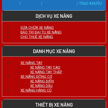
HOTLINE:
Trang chủ
/
PHỤ TÙNG
/
Hệ Thống Động CƠ
/
TRỤC KHUỶU
0911.27.74.75
Phân loại sản phẩm
DỊCH VỤ XE NÂNG
SỬA CHỮA XE NÂNG
BẢO TRÌ ĐẠI TU XE NÂNG
CHO THUÊ XE NÂNG
DANH MỤC XE NÂNG
XE NÂNG TAY
XE NÂNG TAY CAO
XE NÂNG TAY THẤP
XE NÂNG ĐỘNG CƠ
XE NÂNG ĐIỆN
XE NÂNG DẦU
XE NÂNG HÀNG CŨ
THIẾT BỊ XE NÂNG