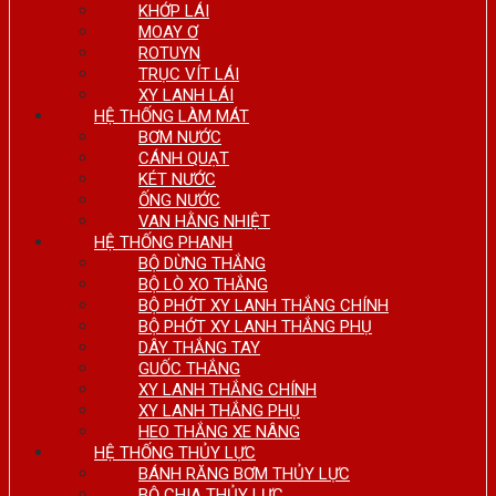
KHỚP LÁI
MOAY Ơ
ROTUYN
TRỤC VÍT LÁI
XY LANH LÁI
HỆ THỐNG LÀM MÁT
BƠM NƯỚC
CÁNH QUẠT
KÉT NƯỚC
ỐNG NƯỚC
VAN HẰNG NHIỆT
HỆ THỐNG PHANH
BỘ DỪNG THẮNG
BỘ LÒ XO THẮNG
BỘ PHỚT XY LANH THẮNG CHÍNH
BỘ PHỚT XY LANH THẮNG PHỤ
DÂY THẮNG TAY
GUỐC THẮNG
XY LANH THẮNG CHÍNH
XY LANH THẮNG PHỤ
HEO THẮNG XE NÂNG
HỆ THỐNG THỦY LỰC
BÁNH RĂNG BƠM THỦY LỰC
BỘ CHIA THỦY LỰC