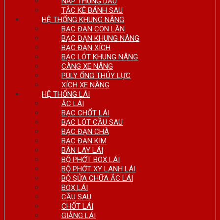
NẮP THÙNG DẦU
TẮC KÊ BÁNH SAU
HỆ THỐNG KHUNG NÂNG
BẠC ĐẠN CON LĂN
BẠC ĐẠN KHUNG NÂNG
BẠC ĐẠN XÍCH
BẠC LÓT KHUNG NÂNG
CÀNG XE NÂNG
PULY ỐNG THỦY LỰC
XÍCH XE NÂNG
HỆ THỐNG LÁI
ẮC LÁI
BẠC CHỐT LÁI
BẠC LÓT CẦU SAU
BẠC ĐẠN CHÀ
BẠC ĐẠN KIM
BÀN LAY LÁI
BỘ PHỚT BOX LÁI
BỘ PHỚT XY LANH LÁI
BỘ SỬA CHỮA ẮC LÁI
BOX LÁI
CẦU SAU
CHỐT LÁI
GIẰNG LÁI