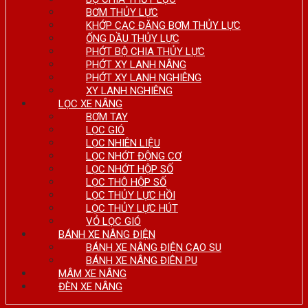
BƠM THỦY LỰC
KHỚP CẠC ĐĂNG BƠM THỦY LỰC
ỐNG DẦU THỦY LỰC
PHỚT BỘ CHIA THỦY LỰC
PHỚT XY LANH NÂNG
PHỚT XY LANH NGHIÊNG
XY LANH NGHIÊNG
LỌC XE NÂNG
BƠM TAY
LỌC GIÓ
LỌC NHIÊN LIỆU
LỌC NHỚT ĐỘNG CƠ
LỌC NHỚT HỘP SỐ
LỌC THÔ HỘP SỐ
LỌC THỦY LỰC HỒI
LỌC THỦY LỰC HÚT
VỎ LỌC GIÓ
BÁNH XE NÂNG ĐIỆN
BÁNH XE NÂNG ĐIỆN CAO SU
BÁNH XE NÂNG ĐIÊN PU
MÂM XE NÂNG
ĐÈN XE NÂNG