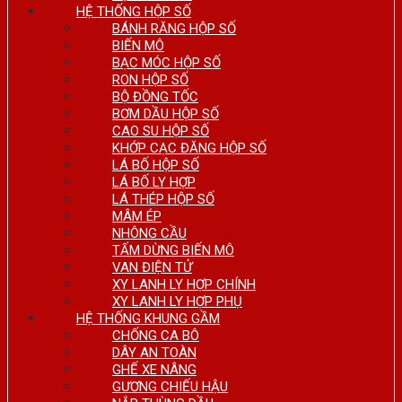
HỆ THỐNG HỘP SỐ
BÁNH RĂNG HỘP SỐ
BIẾN MÔ
BẠC MÓC HỘP SỐ
RON HỘP SỐ
BỘ ĐỒNG TỐC
BƠM DẦU HỘP SỐ
CAO SU HỘP SỐ
KHỚP CẠC ĐĂNG HỘP SỐ
LÁ BỐ HỘP SỐ
LÁ BỐ LY HỢP
LÁ THÉP HỘP SỐ
MÂM ÉP
NHÔNG CẦU
TẤM DỪNG BIẾN MÔ
VAN ĐIỆN TỬ
XY LANH LY HỢP CHÍNH
XY LANH LY HỢP PHỤ
HỆ THỐNG KHUNG GẦM
CHỐNG CA BÔ
DÂY AN TOÀN
GHẾ XE NÂNG
GƯƠNG CHIẾU HẬU