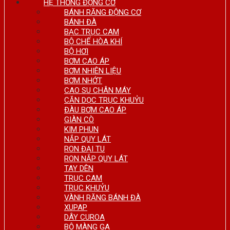
HỆ THỐNG ĐỘNG CƠ
BÁNH RĂNG ĐỘNG CƠ
BÁNH ĐÀ
BẠC TRỤC CAM
BỘ CHẾ HÒA KHÍ
BỘ HƠI
BƠM CAO ÁP
BƠM NHIÊN LIỆU
BƠM NHỚT
CAO SU CHÂN MÁY
CĂN DỌC TRỤC KHUỶU
ĐÀU BƠM CAO ÁP
GIÀN CÒ
KIM PHUN
NẮP QUY LÁT
RON ĐẠI TU
RON NẮP QUY LÁT
TAY DÊN
TRỤC CAM
TRỤC KHUỶU
VÀNH RĂNG BÁNH ĐÀ
XUPAP
DÂY CUROA
BỘ MÀNG GA