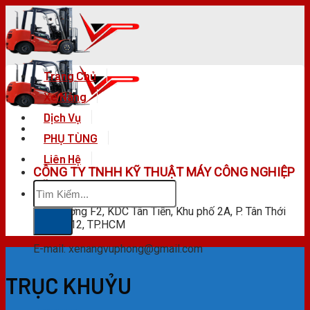
Skip
to
content
Trang Chủ
Xe Nâng
Dịch Vụ
PHỤ TÙNG
Liên Hệ
CÔNG TY TNHH KỸ THUẬT MÁY CÔNG NGHIỆP
Tìm
VŨ PHONG
kiếm:
F28 Đường F2, KDC Tân Tiến, Khu phố 2A, P. Tân Thới
Hiệp, Q.12, TP.HCM
E-mail: xenangvuphong@gmail.com
TRỤC KHUỶU