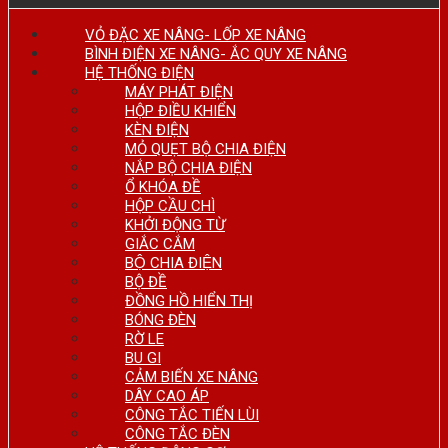
VỎ ĐẶC XE NÂNG- LỐP XE NÂNG
BÌNH ĐIỆN XE NÂNG- ẮC QUY XE NÂNG
HỆ THỐNG ĐIỆN
MÁY PHÁT ĐIỆN
HỘP ĐIỀU KHIỂN
KÈN ĐIỆN
MỎ QUẸT BỘ CHIA ĐIỆN
NẮP BỘ CHIA ĐIỆN
Ổ KHÓA ĐỀ
HỘP CẦU CHÌ
KHỞI ĐỘNG TỪ
GIẮC CẮM
BỘ CHIA ĐIỆN
BỘ ĐỀ
ĐỒNG HỒ HIỂN THỊ
BÓNG ĐÈN
RỜ LE
BU GI
CẢM BIẾN XE NÂNG
DÂY CAO ÁP
CÔNG TẮC TIẾN LÙI
CÔNG TẮC ĐÈN