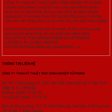
CÔNG TY TNHH KỸ THUẬT MÁY CÔNG NGHIỆP VŨ PHONG
Chuyên kinh doanh trong lĩnh vực cung cấp thiết bị và phụ
tùng cho xe nâng hàng, dịch vụ sửa chữa xe nâng chuyên
nghiệp,bảo trì xe nâng theo định kỳ,hợp đồng bảo trì dài hạn
theo yêu cầu nhằm phục vụ cho nhu cầu sản xuất công nghiệp
Công ty chúng tôi phát triển rất mạnh về lĩnh vực cung cấp
phụ tùng xe nâng hàng với các nhãn hiệu danh tiếng
như:TOYOTA, TCM, NISSAN, KOMATSU, MITSUBISHI,
CATERPILLAR, CLARK, DAEWOO,
HYSTER,HUYNDAI,YANG,YALE,SUMITOMO….v.v
THÔNG TIN LIÊN HỆ
CÔNG TY TNHH KỸ THUẬT MÁY CÔNG NGHIỆP VŨ PHONG
ĐC VP: F28 Đường F2, KDC Tân Tiến, Khu phố 2A, P. Tân Thới
Hiệp, Q.12, TP.HCM
Hotline: 0943 77 74 75
Tư vấn KT: 0963 77 74 75
Địa chỉ Kho xưởng: 121 Tô Vĩnh Diện, Kp Tân Hoà, P. Đông Hoà,
TP. Dĩ An, T. Bình Dương.