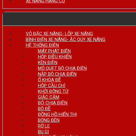
XE NÂNG HÀNG CŨ
VỎ ĐẶC XE NÂNG- LỐP XE NÂNG
BÌNH ĐIỆN XE NÂNG- ẮC QUY XE NÂNG
HỆ THỐNG ĐIỆN
MÁY PHÁT ĐIỆN
HỘP ĐIỀU KHIỂN
KÈN ĐIỆN
MỎ QUẸT BỘ CHIA ĐIỆN
NẮP BỘ CHIA ĐIỆN
Ổ KHÓA ĐỀ
HỘP CẦU CHÌ
KHỞI ĐỘNG TỪ
GIẮC CẮM
BỘ CHIA ĐIỆN
BỘ ĐỀ
ĐỒNG HỒ HIỂN THỊ
BÓNG ĐÈN
RỜ LE
BU GI