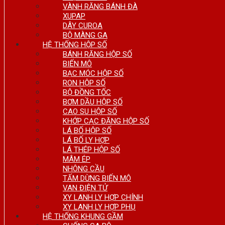
VÀNH RĂNG BÁNH ĐÀ
XUPAP
DÂY CUROA
BỘ MÀNG GA
HỆ THỐNG HỘP SỐ
BÁNH RĂNG HỘP SỐ
BIẾN MÔ
BẠC MÓC HỘP SỐ
RON HỘP SỐ
BỘ ĐỒNG TỐC
BƠM DẦU HỘP SỐ
CAO SU HỘP SỐ
KHỚP CẠC ĐĂNG HỘP SỐ
LÁ BỐ HỘP SỐ
LÁ BỐ LY HỢP
LÁ THÉP HỘP SỐ
MÂM ÉP
NHÔNG CẦU
TẤM DỪNG BIẾN MÔ
VAN ĐIỆN TỬ
XY LANH LY HỢP CHÍNH
XY LANH LY HỢP PHỤ
HỆ THỐNG KHUNG GẦM