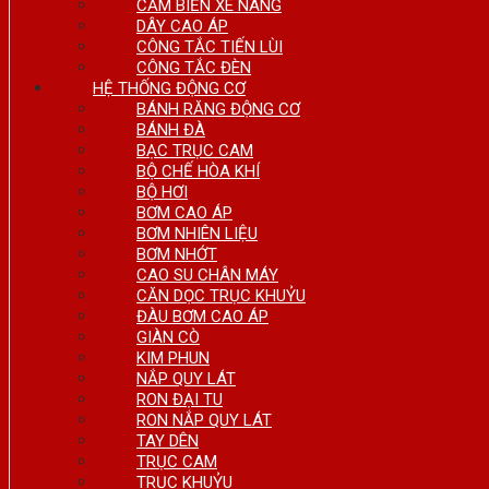
CẢM BIẾN XE NÂNG
DÂY CAO ÁP
CÔNG TẮC TIẾN LÙI
CÔNG TẮC ĐÈN
HỆ THỐNG ĐỘNG CƠ
BÁNH RĂNG ĐỘNG CƠ
BÁNH ĐÀ
BẠC TRỤC CAM
BỘ CHẾ HÒA KHÍ
BỘ HƠI
BƠM CAO ÁP
BƠM NHIÊN LIỆU
BƠM NHỚT
CAO SU CHÂN MÁY
CĂN DỌC TRỤC KHUỶU
ĐÀU BƠM CAO ÁP
GIÀN CÒ
KIM PHUN
NẮP QUY LÁT
RON ĐẠI TU
RON NẮP QUY LÁT
TAY DÊN
TRỤC CAM
TRỤC KHUỶU