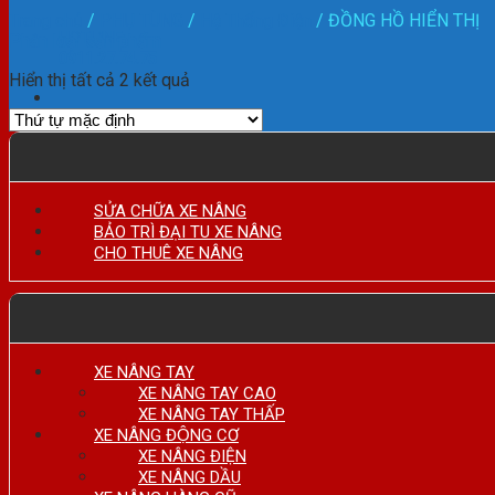
Trang chủ
/
PHỤ TÙNG
/
Hệ Thống Điện
/
ĐỒNG HỒ HIỂN THỊ
HOTLINE:
Phân loại sản phẩm
0911.27.74.75
Hiển thị tất cả 2 kết quả
SỬA CHỮA XE NÂNG
BẢO TRÌ ĐẠI TU XE NÂNG
CHO THUÊ XE NÂNG
XE NÂNG TAY
XE NÂNG TAY CAO
XE NÂNG TAY THẤP
XE NÂNG ĐỘNG CƠ
XE NÂNG ĐIỆN
XE NÂNG DẦU