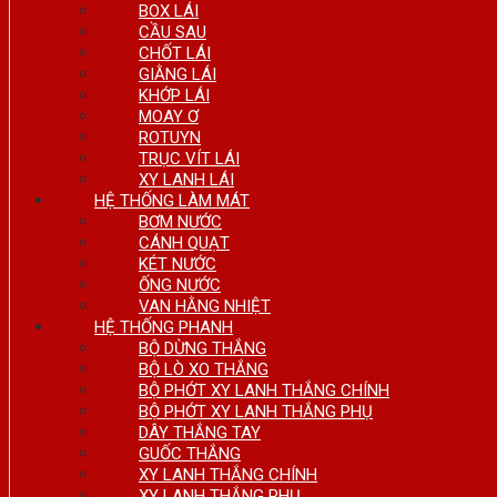
BOX LÁI
CẦU SAU
CHỐT LÁI
GIẰNG LÁI
KHỚP LÁI
MOAY Ơ
ROTUYN
TRỤC VÍT LÁI
XY LANH LÁI
HỆ THỐNG LÀM MÁT
BƠM NƯỚC
CÁNH QUẠT
KÉT NƯỚC
ỐNG NƯỚC
VAN HẰNG NHIỆT
HỆ THỐNG PHANH
BỘ DỪNG THẮNG
BỘ LÒ XO THẮNG
BỘ PHỚT XY LANH THẮNG CHÍNH
BỘ PHỚT XY LANH THẮNG PHỤ
DÂY THẮNG TAY
GUỐC THẮNG
XY LANH THẮNG CHÍNH
XY LANH THẮNG PHỤ