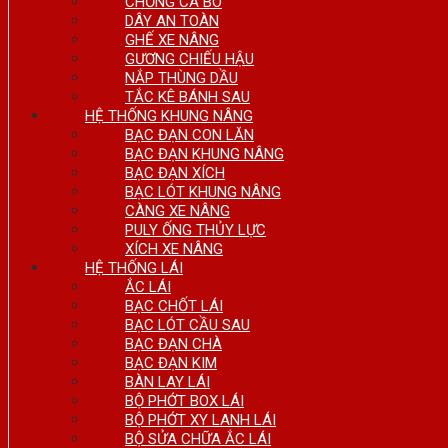
CHỐNG CA BÔ
DÂY AN TOÀN
GHẾ XE NÂNG
GƯƠNG CHIẾU HẬU
NẮP THÙNG DẦU
TẮC KÊ BÁNH SAU
HỆ THỐNG KHUNG NÂNG
BẠC ĐẠN CON LĂN
BẠC ĐẠN KHUNG NÂNG
BẠC ĐẠN XÍCH
BẠC LÓT KHUNG NÂNG
CÀNG XE NÂNG
PULY ỐNG THỦY LỰC
XÍCH XE NÂNG
HỆ THỐNG LÁI
ẮC LÁI
BẠC CHỐT LÁI
BẠC LÓT CẦU SAU
BẠC ĐẠN CHÀ
BẠC ĐẠN KIM
BÀN LAY LÁI
BỘ PHỚT BOX LÁI
BỘ PHỚT XY LANH LÁI
BỘ SỬA CHỮA ẮC LÁI