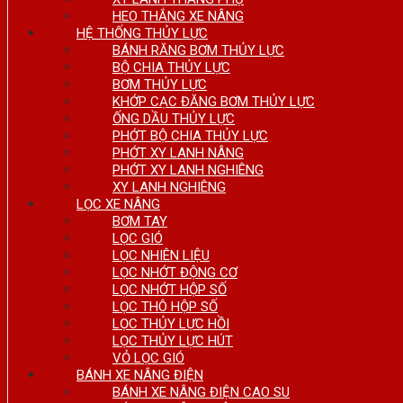
HEO THẮNG XE NÂNG
HỆ THỐNG THỦY LỰC
BÁNH RĂNG BƠM THỦY LỰC
BỘ CHIA THỦY LỰC
BƠM THỦY LỰC
KHỚP CẠC ĐĂNG BƠM THỦY LỰC
ỐNG DẦU THỦY LỰC
PHỚT BỘ CHIA THỦY LỰC
PHỚT XY LANH NÂNG
PHỚT XY LANH NGHIÊNG
XY LANH NGHIÊNG
LỌC XE NÂNG
BƠM TAY
LỌC GIÓ
LỌC NHIÊN LIỆU
LỌC NHỚT ĐỘNG CƠ
LỌC NHỚT HỘP SỐ
LỌC THÔ HỘP SỐ
LỌC THỦY LỰC HỒI
LỌC THỦY LỰC HÚT
VỎ LỌC GIÓ
BÁNH XE NÂNG ĐIỆN
BÁNH XE NÂNG ĐIỆN CAO SU