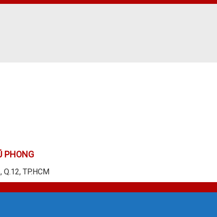
Ũ PHONG
p, Q.12, TP.HCM