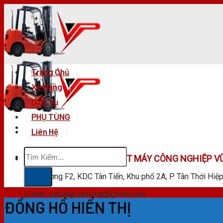
Skip
to
content
Trang Chủ
Xe Nâng
Dịch Vụ
PHỤ TÙNG
Liên Hệ
Tìm
CÔNG TY TNHH KỸ THUẬT MÁY CÔNG NGHIỆP V
kiếm:
F28 Đường F2, KDC Tân Tiến, Khu phố 2A, P. Tân Thới Hiệ
E-mail: xenangvuphong@gmail.com
ĐỒNG HỒ HIỂN THỊ