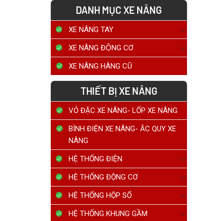
DANH MỤC XE NÂNG
XE NÂNG TAY
XE NÂNG ĐỘNG CƠ
XE NÂNG HÀNG CŨ
THIẾT BỊ XE NÂNG
VỎ ĐẶC XE NÂNG- LỐP XE NÂNG
BÌNH ĐIỆN XE NÂNG- ẮC QUY XE
NÂNG
HỆ THỐNG ĐIỆN
HỆ THỐNG ĐỘNG CƠ
HỆ THỐNG HỘP SỐ
HỆ THỐNG KHUNG GẦM