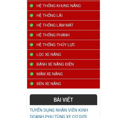
HỆ THỐNG KHUNG NÂNG
HỆ THỐNG LÁI
HỆ THỐNG LÀM MÁT
HỆ THỐNG PHANH
HỆ THỐNG THỦY LỰC
LỌC XE NÂNG
BÁNH XE NÂNG ĐIỆN
MÂM XE NÂNG
ĐÈN XE NÂNG
BÀI VIẾT
TUYỂN DỤNG NHÂN VIÊN KINH
DOANH PHỤ TÙNG XE CƠ GIỚI