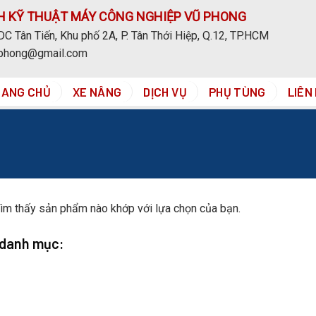
H KỸ THUẬT MÁY CÔNG NGHIỆP VŨ PHONG
C Tân Tiến, Khu phố 2A, P. Tân Thới Hiệp, Q.12, TP.HCM
uphong@gmail.com
RANG CHỦ
XE NÂNG
DỊCH VỤ
PHỤ TÙNG
LIÊN
ìm thấy sản phẩm nào khớp với lựa chọn của bạn.
 danh mục: