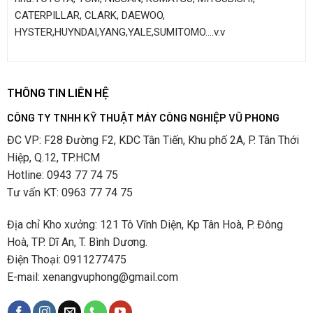
CATERPILLAR, CLARK, DAEWOO,
HYSTER,HUYNDAI,YANG,YALE,SUMITOMO….v.v
THÔNG TIN LIÊN HỆ
CÔNG TY TNHH KỸ THUẬT MÁY CÔNG NGHIỆP VŨ PHONG
ĐC VP: F28 Đường F2, KDC Tân Tiến, Khu phố 2A, P. Tân Thới
Hiệp, Q.12, TP.HCM
Hotline: 0943 77 74 75
Tư vấn KT: 0963 77 74 75
Địa chỉ Kho xưởng: 121 Tô Vĩnh Diện, Kp Tân Hoà, P. Đông
Hoà, TP. Dĩ An, T. Bình Dương.
Điện Thoại: 0911277475
E-mail: xenangvuphong@gmail.com