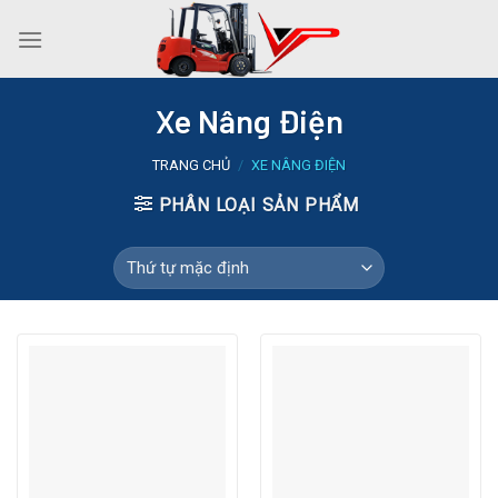
Skip
to
content
Xe Nâng Điện
TRANG CHỦ
/
XE NÂNG ĐIỆN
PHÂN LOẠI SẢN PHẨM