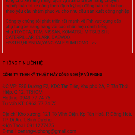
tùng cho xe nâng hàng, dịch vụ sửa chữa xe nâng chuyên
nghiệp,bảo trì xe nâng theo định kỳ,hợp đồng bảo trì dài hạn
theo yêu cầu nhằm phục vụ cho nhu cầu sản xuất công nghiệp
Công ty chúng tôi phát triển rất mạnh về lĩnh vực cung cấp
phụ tùng xe nâng hàng với các nhãn hiệu danh tiếng
như:TOYOTA, TCM, NISSAN, KOMATSU, MITSUBISHI,
CATERPILLAR, CLARK, DAEWOO,
HYSTER,HUYNDAI,YANG,YALE,SUMITOMO….v.v
THÔNG TIN LIÊN HỆ
CÔNG TY TNHH KỸ THUẬT MÁY CÔNG NGHIỆP VŨ PHONG
ĐC VP: F28 Đường F2, KDC Tân Tiến, Khu phố 2A, P. Tân Thới
Hiệp, Q.12, TP.HCM
Hotline: 0943 77 74 75
Tư vấn KT: 0963 77 74 75
Địa chỉ Kho xưởng: 121 Tô Vĩnh Diện, Kp Tân Hoà, P. Đông Hoà,
TP. Dĩ An, T. Bình Dương.
Điện Thoại: 0911277475
E-mail: xenangvuphong@gmail.com