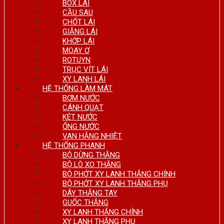
BOX LÁI
CẦU SAU
CHỐT LÁI
GIẰNG LÁI
KHỚP LÁI
MOAY Ơ
ROTUYN
TRỤC VÍT LÁI
XY LANH LÁI
HỆ THỐNG LÀM MÁT
BƠM NƯỚC
CÁNH QUẠT
KÉT NƯỚC
ỐNG NƯỚC
VAN HẰNG NHIỆT
HỆ THỐNG PHANH
BỘ DỪNG THẮNG
BỘ LÒ XO THẮNG
BỘ PHỚT XY LANH THẮNG CHÍNH
BỘ PHỚT XY LANH THẮNG PHỤ
DÂY THẮNG TAY
GUỐC THẮNG
XY LANH THẮNG CHÍNH
XY LANH THẮNG PHỤ