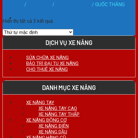
HOTLINE:
Trang chủ
/
PHỤ TÙNG
/
Hệ Thống Phanh
/
GUỐC THẮNG
0911.27.74.75
Phân loại sản phẩm
Hiển thị tất cả 3 kết quả
DỊCH VỤ XE NÂNG
SỬA CHỮA XE NÂNG
BẢO TRÌ ĐẠI TU XE NÂNG
CHO THUÊ XE NÂNG
DANH MỤC XE NÂNG
XE NÂNG TAY
XE NÂNG TAY CAO
XE NÂNG TAY THẤP
XE NÂNG ĐỘNG CƠ
XE NÂNG ĐIỆN
XE NÂNG DẦU
XE NÂNG HÀNG CŨ