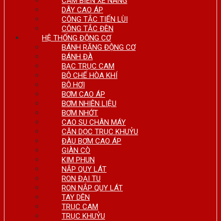
CẢM BIẾN XE NÂNG
DÂY CAO ÁP
CÔNG TẮC TIẾN LÙI
CÔNG TẮC ĐÈN
HỆ THỐNG ĐỘNG CƠ
BÁNH RĂNG ĐỘNG CƠ
BÁNH ĐÀ
BẠC TRỤC CAM
BỘ CHẾ HÒA KHÍ
BỘ HƠI
BƠM CAO ÁP
BƠM NHIÊN LIỆU
BƠM NHỚT
CAO SU CHÂN MÁY
CĂN DỌC TRỤC KHUỶU
ĐÀU BƠM CAO ÁP
GIÀN CÒ
KIM PHUN
NẮP QUY LÁT
RON ĐẠI TU
RON NẮP QUY LÁT
TAY DÊN
TRỤC CAM
TRỤC KHUỶU