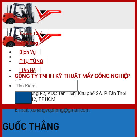
Skip
to
content
Trang Chủ
Xe Nâng
Dịch Vụ
PHỤ TÙNG
Liên Hệ
CÔNG TY TNHH KỸ THUẬT MÁY CÔNG NGHIỆP
Tìm
VŨ PHONG
kiếm:
F28 Đường F2, KDC Tân Tiến, Khu phố 2A, P. Tân Thới
Hiệp, Q.12, TP.HCM
E-mail: xenangvuphong@gmail.com
GUỐC THẮNG