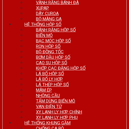
VÀNH RĂNG BÁNH ĐÀ
XUPAP
DÂY CUROA
BỘ MÀNG GA
HỆ THỐNG HỘP SỐ
BÁNH RĂNG HỘP SỐ
BIẾN MÔ
BẠC MÓC HỘP SỐ
RON HỘP SỐ
BỘ ĐỒNG TỐC
BƠM DẦU HỘP SỐ
CAO SU HỘP SỐ
KHỚP CẠC ĐĂNG HỘP SỐ
LÁ BỐ HỘP SỐ
LÁ BỐ LY HỢP
LÁ THÉP HỘP SỐ
MÂM ÉP
NHÔNG CẦU
TẤM DỪNG BIẾN MÔ
VAN ĐIỆN TỬ
XY LANH LY HỢP CHÍNH
XY LANH LY HỢP PHỤ
HỆ THỐNG KHUNG GẦM
CHỐNG CA BÔ