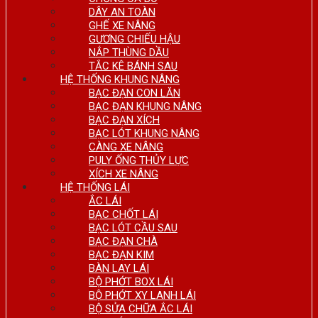
DÂY AN TOÀN
GHẾ XE NÂNG
GƯƠNG CHIẾU HẬU
NẮP THÙNG DẦU
TẮC KÊ BÁNH SAU
HỆ THỐNG KHUNG NÂNG
BẠC ĐẠN CON LĂN
BẠC ĐẠN KHUNG NÂNG
BẠC ĐẠN XÍCH
BẠC LÓT KHUNG NÂNG
CÀNG XE NÂNG
PULY ỐNG THỦY LỰC
XÍCH XE NÂNG
HỆ THỐNG LÁI
ẮC LÁI
BẠC CHỐT LÁI
BẠC LÓT CẦU SAU
BẠC ĐẠN CHÀ
BẠC ĐẠN KIM
BÀN LAY LÁI
BỘ PHỚT BOX LÁI
BỘ PHỚT XY LANH LÁI
BỘ SỬA CHỮA ẮC LÁI