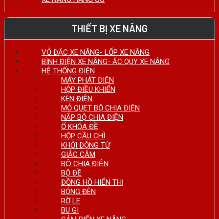
THIẾT BỊ XE NÂNG
VỎ ĐẶC XE NÂNG- LỐP XE NÂNG
BÌNH ĐIỆN XE NÂNG- ẮC QUY XE NÂNG
HỆ THỐNG ĐIỆN
MÁY PHÁT ĐIỆN
HỘP ĐIỀU KHIỂN
KÈN ĐIỆN
MỎ QUẸT BỘ CHIA ĐIỆN
NẮP BỘ CHIA ĐIỆN
Ổ KHÓA ĐỀ
HỘP CẦU CHÌ
KHỞI ĐỘNG TỪ
GIẮC CẮM
BỘ CHIA ĐIỆN
BỘ ĐỀ
ĐỒNG HỒ HIỂN THỊ
BÓNG ĐÈN
RỜ LE
BU GI