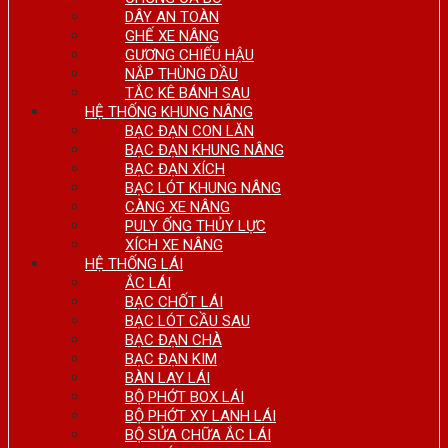
DÂY AN TOÀN
GHẾ XE NÂNG
GƯƠNG CHIẾU HẬU
NẮP THÙNG DẦU
TẮC KÊ BÁNH SAU
HỆ THỐNG KHUNG NÂNG
BẠC ĐẠN CON LĂN
BẠC ĐẠN KHUNG NÂNG
BẠC ĐẠN XÍCH
BẠC LÓT KHUNG NÂNG
CÀNG XE NÂNG
PULY ỐNG THỦY LỰC
XÍCH XE NÂNG
HỆ THỐNG LÁI
ẮC LÁI
BẠC CHỐT LÁI
BẠC LÓT CẦU SAU
BẠC ĐẠN CHÀ
BẠC ĐẠN KIM
BÀN LAY LÁI
BỘ PHỚT BOX LÁI
BỘ PHỚT XY LANH LÁI
BỘ SỬA CHỮA ẮC LÁI