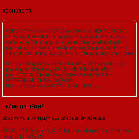
VỀ CHÚNG TÔI
CÔNG TY TNHH KỸ THUẬT MÁY CÔNG NGHIỆP VŨ PHONG
Chuyên kinh doanh trong lĩnh vực cung cấp thiết bị và phụ
tùng cho xe nâng hàng, dịch vụ sửa chữa xe nâng chuyên
nghiệp,bảo trì xe nâng theo định kỳ,hợp đồng bảo trì dài hạn
theo yêu cầu nhằm phục vụ cho nhu cầu sản xuất công nghiệp
Công ty chúng tôi phát triển rất mạnh về lĩnh vực cung cấp
phụ tùng xe nâng hàng với các nhãn hiệu danh tiếng
như:TOYOTA, TCM, NISSAN, KOMATSU, MITSUBISHI,
CATERPILLAR, CLARK, DAEWOO,
HYSTER,HUYNDAI,YANG,YALE,SUMITOMO….v.v
THÔNG TIN LIÊN HỆ
CÔNG TY TNHH KỸ THUẬT MÁY CÔNG NGHIỆP VŨ PHONG
ĐC VP: F28 Đường F2, KDC Tân Tiến, Khu phố 2A, P. Tân Thới
Hiệp, Q.12, TP.HCM