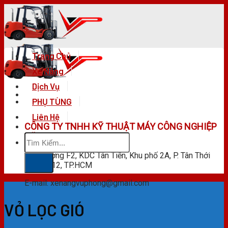
Skip
to
content
Trang Chủ
Xe Nâng
Dịch Vụ
PHỤ TÙNG
Liên Hệ
CÔNG TY TNHH KỸ THUẬT MÁY CÔNG NGHIỆP
Tìm
VŨ PHONG
kiếm:
F28 Đường F2, KDC Tân Tiến, Khu phố 2A, P. Tân Thới
Hiệp, Q.12, TP.HCM
E-mail: xenangvuphong@gmail.com
VỎ LỌC GIÓ