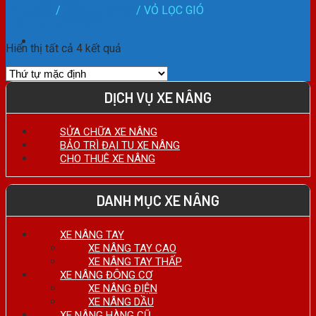
HOTLINE:
Trang chủ
/
LỌC XE NÂNG
/
VỎ LỌC GIÓ
0911.27.74.75
Phân loại sản phẩm
Hiển thị tất cả 4 kết quả
DỊCH VỤ XE NÂNG
SỬA CHỮA XE NÂNG
BẢO TRÌ ĐẠI TU XE NÂNG
CHO THUÊ XE NÂNG
DANH MỤC XE NÂNG
XE NÂNG TAY
XE NÂNG TAY CAO
XE NÂNG TAY THẤP
XE NÂNG ĐỘNG CƠ
XE NÂNG ĐIỆN
XE NÂNG DẦU
XE NÂNG HÀNG CŨ