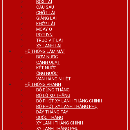
BOX LÁI
CẦU SAU
CHỐT LÁI
GIẰNG LÁI
KHỚP LÁI
MOAY Ơ
ROTUYN
TRỤC VÍT LÁI
XY LANH LÁI
HỆ THỐNG LÀM MÁT
BƠM NƯỚC
CÁNH QUẠT
KÉT NƯỚC
ỐNG NƯỚC
VAN HẰNG NHIỆT
HỆ THỐNG PHANH
BỘ DỪNG THẮNG
BỘ LÒ XO THẮNG
BỘ PHỚT XY LANH THẮNG CHÍNH
BỘ PHỚT XY LANH THẮNG PHỤ
DÂY THẮNG TAY
GUỐC THẮNG
XY LANH THẮNG CHÍNH
XY LANH THẮNG PHỤ