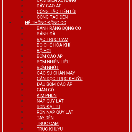
CẢM BIẾN XE NÂNG
DÂY CAO ÁP
CÔNG TẮC TIẾN LÙI
CÔNG TẮC ĐÈN
HỆ THỐNG ĐỘNG CƠ
BÁNH RĂNG ĐỘNG CƠ
BÁNH ĐÀ
BẠC TRỤC CAM
BỘ CHẾ HÒA KHÍ
BỘ HƠI
BƠM CAO ÁP
BƠM NHIÊN LIỆU
BƠM NHỚT
CAO SU CHÂN MÁY
CĂN DỌC TRỤC KHUỶU
ĐÀU BƠM CAO ÁP
GIÀN CÒ
KIM PHUN
NẮP QUY LÁT
RON ĐẠI TU
RON NẮP QUY LÁT
TAY DÊN
TRỤC CAM
TRỤC KHUỶU