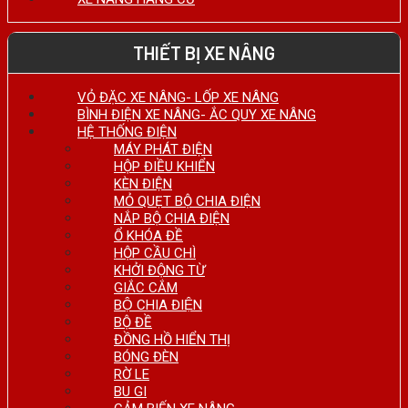
THIẾT BỊ XE NÂNG
VỎ ĐẶC XE NÂNG- LỐP XE NÂNG
BÌNH ĐIỆN XE NÂNG- ẮC QUY XE NÂNG
HỆ THỐNG ĐIỆN
MÁY PHÁT ĐIỆN
HỘP ĐIỀU KHIỂN
KÈN ĐIỆN
MỎ QUẸT BỘ CHIA ĐIỆN
NẮP BỘ CHIA ĐIỆN
Ổ KHÓA ĐỀ
HỘP CẦU CHÌ
KHỞI ĐỘNG TỪ
GIẮC CẮM
BỘ CHIA ĐIỆN
BỘ ĐỀ
ĐỒNG HỒ HIỂN THỊ
BÓNG ĐÈN
RỜ LE
BU GI