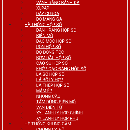
VÀNH RĂNG BÁNH ĐÀ
XUPAP
DÂY CUROA
BỘ MÀNG GA
HỆ THỐNG HỘP SỐ
BÁNH RĂNG HỘP SỐ
BIẾN MÔ
BẠC MÓC HỘP SỐ
RON HỘP SỐ
BỘ ĐỒNG TỐC
BƠM DẦU HỘP SỐ
CAO SU HỘP SỐ
KHỚP CẠC ĐĂNG HỘP SỐ
LÁ BỐ HỘP SỐ
LÁ BỐ LY HỢP
LÁ THÉP HỘP SỐ
MÂM ÉP
NHÔNG CẦU
TẤM DỪNG BIẾN MÔ
VAN ĐIỆN TỬ
XY LANH LY HỢP CHÍNH
XY LANH LY HỢP PHỤ
HỆ THỐNG KHUNG GẦM
CHỐNG CA BÔ