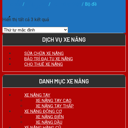
HOTLINE:
Trang chủ
/
PHỤ TÙNG
/
Hệ Thống Điện
/
Bộ đề
0911.27.74.75
Phân loại sản phẩm
Hiển thị tất cả 3 kết quả
DỊCH VỤ XE NÂNG
SỬA CHỮA XE NÂNG
BẢO TRÌ ĐẠI TU XE NÂNG
CHO THUÊ XE NÂNG
DANH MỤC XE NÂNG
XE NÂNG TAY
XE NÂNG TAY CAO
XE NÂNG TAY THẤP
XE NÂNG ĐỘNG CƠ
XE NÂNG ĐIỆN
XE NÂNG DẦU
XE NÂNG HÀNG CŨ