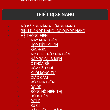
THIẾT BỊ XE NÂNG
VỎ ĐẶC XE NÂNG- LỐP XE NÂNG
BÌNH ĐIỆN XE NÂNG- ẮC QUY XE NÂNG
HỆ THỐNG ĐIỆN
MÁY PHÁT ĐIỆN
HỘP ĐIỀU KHIỂN
KÈN ĐIỆN
MỎ QUẸT BỘ CHIA ĐIỆN
NẮP BỘ CHIA ĐIỆN
Ổ KHÓA ĐỀ
HỘP CẦU CHÌ
KHỞI ĐỘNG TỪ
GIẮC CẮM
BỘ CHIA ĐIỆN
BỘ ĐỀ
ĐỒNG HỒ HIỂN THỊ
BÓNG ĐÈN
RỜ LE
BU GI