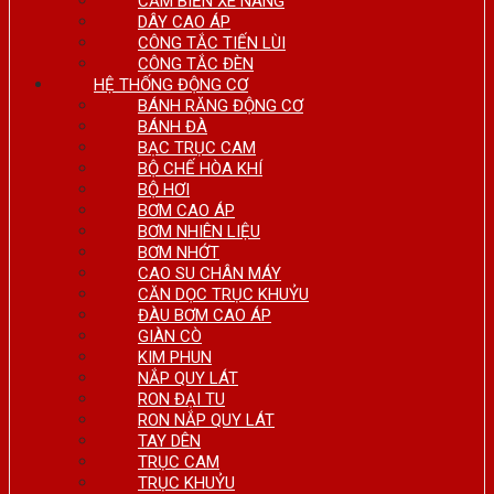
CẢM BIẾN XE NÂNG
DÂY CAO ÁP
CÔNG TẮC TIẾN LÙI
CÔNG TẮC ĐÈN
HỆ THỐNG ĐỘNG CƠ
BÁNH RĂNG ĐỘNG CƠ
BÁNH ĐÀ
BẠC TRỤC CAM
BỘ CHẾ HÒA KHÍ
BỘ HƠI
BƠM CAO ÁP
BƠM NHIÊN LIỆU
BƠM NHỚT
CAO SU CHÂN MÁY
CĂN DỌC TRỤC KHUỶU
ĐÀU BƠM CAO ÁP
GIÀN CÒ
KIM PHUN
NẮP QUY LÁT
RON ĐẠI TU
RON NẮP QUY LÁT
TAY DÊN
TRỤC CAM
TRỤC KHUỶU