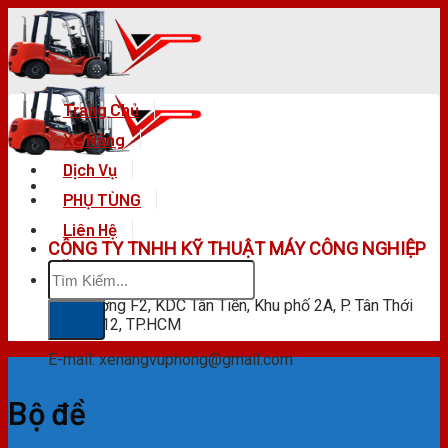
Skip
to
content
Trang Chủ
Xe Nâng
Dịch Vụ
PHỤ TÙNG
Liên Hệ
CÔNG TY TNHH KỸ THUẬT MÁY CÔNG NGHIỆP
Tìm
VŨ PHONG
kiếm:
F28 Đường F2, KDC Tân Tiến, Khu phố 2A, P. Tân Thới
Hiệp, Q.12, TP.HCM
E-mail: xenangvuphong@gmail.com
Bộ đề