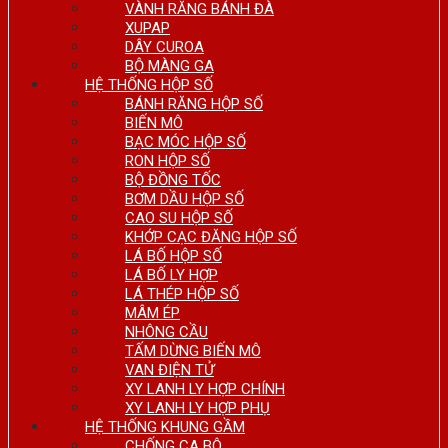
VÀNH RĂNG BÁNH ĐÀ
XUPAP
DÂY CUROA
BỘ MÀNG GA
HỆ THỐNG HỘP SỐ
BÁNH RĂNG HỘP SỐ
BIẾN MÔ
BẠC MÓC HỘP SỐ
RON HỘP SỐ
BỘ ĐỒNG TỐC
BƠM DẦU HỘP SỐ
CAO SU HỘP SỐ
KHỚP CẠC ĐĂNG HỘP SỐ
LÁ BỐ HỘP SỐ
LÁ BỐ LY HỢP
LÁ THÉP HỘP SỐ
MÂM ÉP
NHÔNG CẦU
TẤM DỪNG BIẾN MÔ
VAN ĐIỆN TỬ
XY LANH LY HỢP CHÍNH
XY LANH LY HỢP PHỤ
HỆ THỐNG KHUNG GẦM
CHỐNG CA BÔ