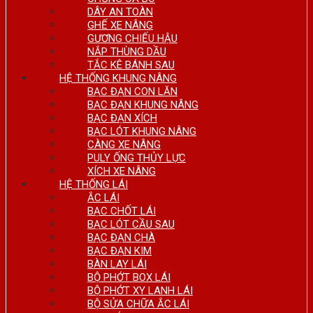
DÂY AN TOÀN
GHẾ XE NÂNG
GƯƠNG CHIẾU HẬU
NẮP THÙNG DẦU
TẮC KÊ BÁNH SAU
HỆ THỐNG KHUNG NÂNG
BẠC ĐẠN CON LĂN
BẠC ĐẠN KHUNG NÂNG
BẠC ĐẠN XÍCH
BẠC LÓT KHUNG NÂNG
CÀNG XE NÂNG
PULY ỐNG THỦY LỰC
XÍCH XE NÂNG
HỆ THỐNG LÁI
ẮC LÁI
BẠC CHỐT LÁI
BẠC LÓT CẦU SAU
BẠC ĐẠN CHÀ
BẠC ĐẠN KIM
BÀN LAY LÁI
BỘ PHỚT BOX LÁI
BỘ PHỚT XY LANH LÁI
BỘ SỬA CHỮA ẮC LÁI