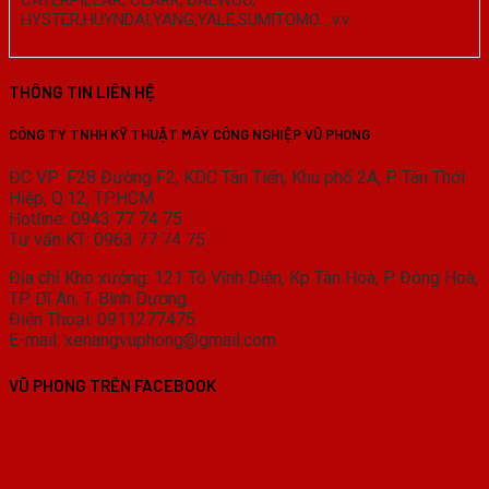
HYSTER,HUYNDAI,YANG,YALE,SUMITOMO….v.v
THÔNG TIN LIÊN HỆ
CÔNG TY TNHH KỸ THUẬT MÁY CÔNG NGHIỆP VŨ PHONG
ĐC VP: F28 Đường F2, KDC Tân Tiến, Khu phố 2A, P. Tân Thới
Hiệp, Q.12, TP.HCM
Hotline: 0943 77 74 75
Tư vấn KT: 0963 77 74 75
Địa chỉ Kho xưởng: 121 Tô Vĩnh Diện, Kp Tân Hoà, P. Đông Hoà,
TP. Dĩ An, T. Bình Dương.
Điện Thoại: 0911277475
E-mail: xenangvuphong@gmail.com
VŨ PHONG TRÊN FACEBOOK