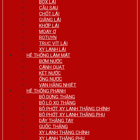
BOX LÁI
CẦU SAU
CHỐT LÁI
GIẰNG LÁI
KHỚP LÁI
MOAY Ơ
ROTUYN
TRỤC VÍT LÁI
XY LANH LÁI
HỆ THỐNG LÀM MÁT
BƠM NƯỚC
CÁNH QUẠT
KÉT NƯỚC
ỐNG NƯỚC
VAN HẰNG NHIỆT
HỆ THỐNG PHANH
BỘ DỪNG THẮNG
BỘ LÒ XO THẮNG
BỘ PHỚT XY LANH THẮNG CHÍNH
BỘ PHỚT XY LANH THẮNG PHỤ
DÂY THẮNG TAY
GUỐC THẮNG
XY LANH THẮNG CHÍNH
XY LANH THẮNG PHỤ