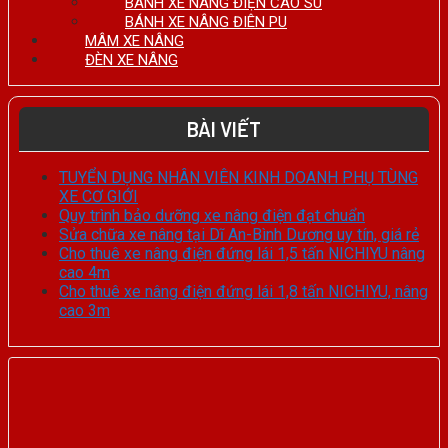
BÁNH XE NÂNG ĐIỆN CAO SU
BÁNH XE NÂNG ĐIÊN PU
MÂM XE NÂNG
ĐÈN XE NÂNG
BÀI VIẾT
TUYỂN DỤNG NHÂN VIÊN KINH DOANH PHỤ TÙNG
XE CƠ GIỚI
Quy trình bảo dưỡng xe nâng điện đạt chuẩn
Sửa chữa xe nâng tại Dĩ An-Bình Dương uy tín, giá rẻ
Cho thuê xe nâng điện đứng lái 1,5 tấn NICHIYU nâng
cao 4m
Cho thuê xe nâng điện đứng lái 1,8 tấn NICHIYU, nâng
cao 3m