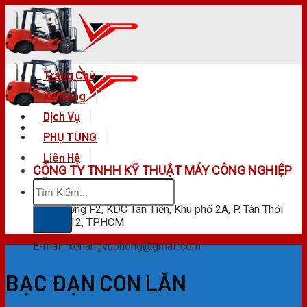
Skip
to
content
Trang Chủ
Xe Nâng
Dịch Vụ
PHỤ TÙNG
Liên Hệ
CÔNG TY TNHH KỸ THUẬT MÁY CÔNG NGHIỆP
Tìm
VŨ PHONG
kiếm:
F28 Đường F2, KDC Tân Tiến, Khu phố 2A, P. Tân Thới
Hiệp, Q.12, TP.HCM
E-mail: xenangvuphong@gmail.com
BẠC ĐẠN CON LĂN