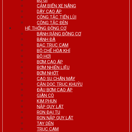
BU GI
CẢM BIẾN XE NÂNG
DÂY CAO ÁP
CÔNG TẮC TIẾN LÙI
CÔNG TẮC ĐÈN
HỆ THỐNG ĐỘNG CƠ
BÁNH RĂNG ĐỘNG CƠ
BÁNH ĐÀ
BẠC TRỤC CAM
BỘ CHẾ HÒA KHÍ
BỘ HƠI
BƠM CAO ÁP
BƠM NHIÊN LIỆU
BƠM NHỚT
CAO SU CHÂN MÁY
CĂN DỌC TRỤC KHUỶU
ĐÀU BƠM CAO ÁP
GIÀN CÒ
KIM PHUN
NẮP QUY LÁT
RON ĐẠI TU
RON NẮP QUY LÁT
TAY DÊN
TRỤC CAM