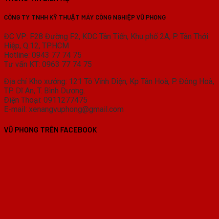
CÔNG TY TNHH KỸ THUẬT MÁY CÔNG NGHIỆP VŨ PHONG
ĐC VP: F28 Đường F2, KDC Tân Tiến, Khu phố 2A, P. Tân Thới
Hiệp, Q.12, TP.HCM
Hotline: 0943 77 74 75
Tư vấn KT: 0963 77 74 75
Địa chỉ Kho xưởng: 121 Tô Vĩnh Diện, Kp Tân Hoà, P. Đông Hoà,
TP. Dĩ An, T. Bình Dương.
Điện Thoại: 0911277475
E-mail: xenangvuphong@gmail.com
VŨ PHONG TRÊN FACEBOOK