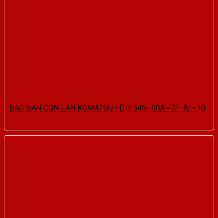
BẠC ĐẠN CON LĂN KOMATSU FD/FG45~50A~7/~8/~10