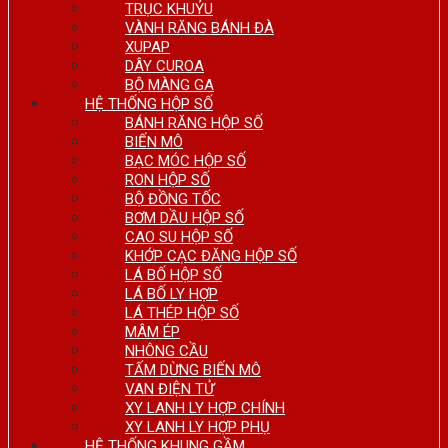
TRỤC KHUỶU
VÀNH RĂNG BÁNH ĐÀ
XUPAP
DÂY CUROA
BỘ MÀNG GA
HỆ THỐNG HỘP SỐ
BÁNH RĂNG HỘP SỐ
BIẾN MÔ
BẠC MÓC HỘP SỐ
RON HỘP SỐ
BỘ ĐỒNG TỐC
BƠM DẦU HỘP SỐ
CAO SU HỘP SỐ
KHỚP CẠC ĐĂNG HỘP SỐ
LÁ BỐ HỘP SỐ
LÁ BỐ LY HỢP
LÁ THÉP HỘP SỐ
MÂM ÉP
NHÔNG CẦU
TẤM DỪNG BIẾN MÔ
VAN ĐIỆN TỬ
XY LANH LY HỢP CHÍNH
XY LANH LY HỢP PHỤ
HỆ THỐNG KHUNG GẦM