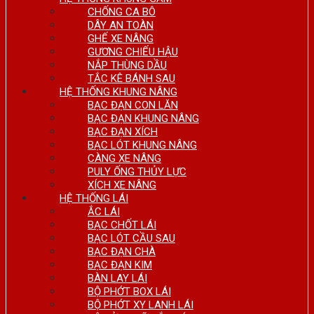
CHỐNG CA BÔ
DÂY AN TOÀN
GHẾ XE NÂNG
GƯƠNG CHIẾU HẬU
NẮP THÙNG DẦU
TẮC KÊ BÁNH SAU
HỆ THỐNG KHUNG NÂNG
BẠC ĐẠN CON LĂN
BẠC ĐẠN KHUNG NÂNG
BẠC ĐẠN XÍCH
BẠC LÓT KHUNG NÂNG
CÀNG XE NÂNG
PULY ỐNG THỦY LỰC
XÍCH XE NÂNG
HỆ THỐNG LÁI
ẮC LÁI
BẠC CHỐT LÁI
BẠC LÓT CẦU SAU
BẠC ĐẠN CHÀ
BẠC ĐẠN KIM
BÀN LAY LÁI
BỘ PHỚT BOX LÁI
BỘ PHỚT XY LANH LÁI