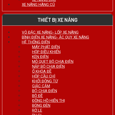
XE NÂNG HÀNG CŨ
THIẾT BỊ XE NÂNG
VỎ ĐẶC XE NÂNG- LỐP XE NÂNG
BÌNH ĐIỆN XE NÂNG- ẮC QUY XE NÂNG
HỆ THỐNG ĐIỆN
MÁY PHÁT ĐIỆN
HỘP ĐIỀU KHIỂN
KÈN ĐIỆN
MỎ QUẸT BỘ CHIA ĐIỆN
NẮP BỘ CHIA ĐIỆN
Ổ KHÓA ĐỀ
HỘP CẦU CHÌ
KHỞI ĐỘNG TỪ
GIẮC CẮM
BỘ CHIA ĐIỆN
BỘ ĐỀ
ĐỒNG HỒ HIỂN THỊ
BÓNG ĐÈN
RỜ LE