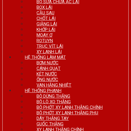
BỘ SỬA CHỮA ẮC LÁI
BOX LÁI
CẦU SAU
CHỐT LÁI
GIẰNG LÁI
KHỚP LÁI
MOAY Ơ
ROTUYN
TRỤC VÍT LÁI
XY LANH LÁI
HỆ THỐNG LÀM MÁT
BƠM NƯỚC
CÁNH QUẠT
KÉT NƯỚC
ỐNG NƯỚC
VAN HẰNG NHIỆT
HỆ THỐNG PHANH
BỘ DỪNG THẮNG
BỘ LÒ XO THẮNG
BỘ PHỚT XY LANH THẮNG CHÍNH
BỘ PHỚT XY LANH THẮNG PHỤ
DÂY THẮNG TAY
GUỐC THẮNG
XY LANH THẮNG CHÍNH