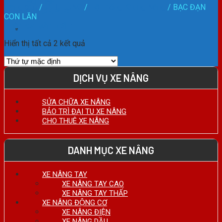
HOTLINE:
Trang chủ
/
PHỤ TÙNG
/
Hệ Thống Khung Nâng
/
BẠC ĐẠN
0911.27.74.75
CON LĂN
Phân loại sản phẩm
Hiển thị tất cả 2 kết quả
DỊCH VỤ XE NÂNG
SỬA CHỮA XE NÂNG
BẢO TRÌ ĐẠI TU XE NÂNG
CHO THUÊ XE NÂNG
DANH MỤC XE NÂNG
XE NÂNG TAY
XE NÂNG TAY CAO
XE NÂNG TAY THẤP
XE NÂNG ĐỘNG CƠ
XE NÂNG ĐIỆN
XE NÂNG DẦU