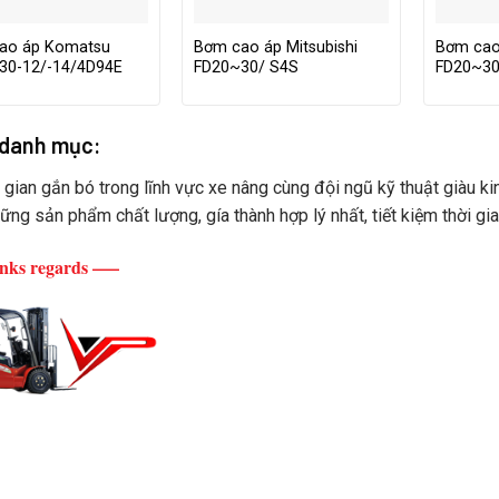
ao áp Komatsu
Bơm cao áp Mitsubishi
Bơm cao
30-12/-14/4D94E
FD20~30/ S4S
FD20~30
 danh mục:
i gian gắn bó trong lĩnh vực xe nâng cùng đội ngũ kỹ thuật giàu ki
ững sản phẩm chất lượng, gía thành hợp lý nhất, tiết kiệm thời gi
ks regards —–