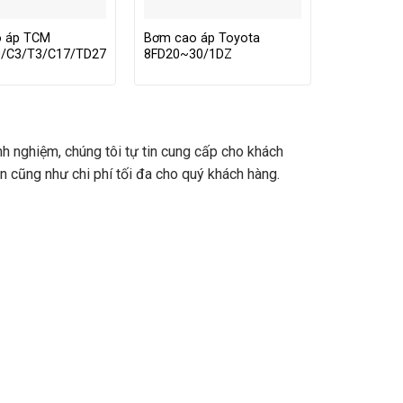
 áp TCM
Bơm cao áp Toyota
/C3/T3/C17/TD27
8FD20~30/1DZ
nh nghiệm, chúng tôi tự tin cung cấp cho khách
an cũng như chi phí tối đa cho quý khách hàng.