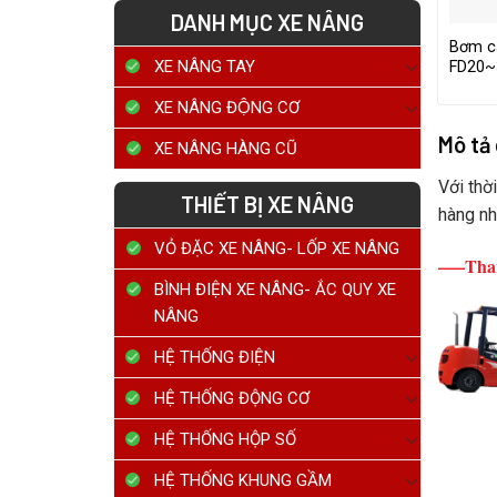
DANH MỤC XE NÂNG
Bơm c
XE NÂNG TAY
FD20~
XE NÂNG ĐỘNG CƠ
Mô tả
XE NÂNG HÀNG CŨ
Với thờ
THIẾT BỊ XE NÂNG
hàng nh
VỎ ĐẶC XE NÂNG- LỐP XE NÂNG
—–Than
BÌNH ĐIỆN XE NÂNG- ẮC QUY XE
NÂNG
HỆ THỐNG ĐIỆN
HỆ THỐNG ĐỘNG CƠ
HỆ THỐNG HỘP SỐ
HỆ THỐNG KHUNG GẦM