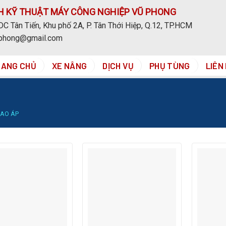
H KỸ THUẬT MÁY CÔNG NGHIỆP VŨ PHONG
C Tân Tiến, Khu phố 2A, P. Tân Thới Hiệp, Q.12, TP.HCM
uphong@gmail.com
RANG CHỦ
XE NÂNG
DỊCH VỤ
PHỤ TÙNG
LIÊN
AO ÁP