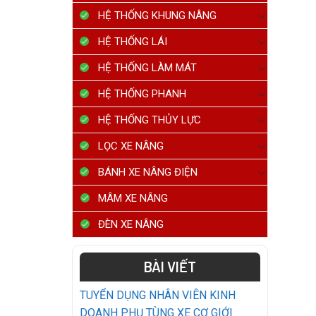
HỆ THỐNG KHUNG NÂNG
HỆ THỐNG LÁI
HỆ THỐNG LÀM MÁT
HỆ THỐNG PHANH
HỆ THỐNG THỦY LỰC
LỌC XE NÂNG
BÁNH XE NÂNG ĐIỆN
MÂM XE NÂNG
ĐÈN XE NÂNG
BÀI VIẾT
TUYỂN DỤNG NHÂN VIÊN KINH
DOANH PHỤ TÙNG XE CƠ GIỚI