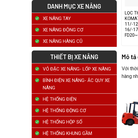
DANH MỤC XE NÂNG
LỌC T
XE NÂNG TAY
KOMAT
11/-12
XE NÂNG ĐỘNG CƠ
16/-1
FD20~
XE NÂNG HÀNG CŨ
THIẾT BỊ XE NÂNG
Mô tả
Với thờ
VỎ ĐẶC XE NÂNG- LỐP XE NÂNG
hàng nh
BÌNH ĐIỆN XE NÂNG- ẮC QUY XE
NÂNG
HỆ THỐNG ĐIỆN
HỆ THỐNG ĐỘNG CƠ
HỆ THỐNG HỘP SỐ
HỆ THỐNG KHUNG GẦM