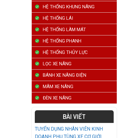
HỆ THỐNG KHUNG NÂNG
HỆ THỐNG LÁI
HỆ THỐNG LÀM MÁT
HỆ THỐNG PHANH
HỆ THỐNG THỦY LỰC
LỌC XE NÂNG
BÁNH XE NÂNG ĐIỆN
MÂM XE NÂNG
ĐÈN XE NÂNG
BÀI VIẾT
TUYỂN DỤNG NHÂN VIÊN KINH
DOANH PHỤ TÙNG XE CƠ GIỚI