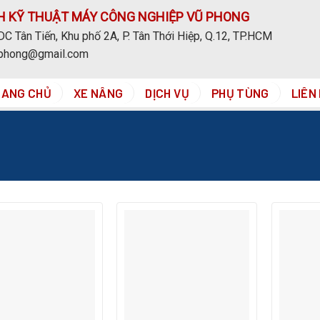
H KỸ THUẬT MÁY CÔNG NGHIỆP VŨ PHONG
C Tân Tiến, Khu phố 2A, P. Tân Thới Hiệp, Q.12, TP.HCM
uphong@gmail.com
RANG CHỦ
XE NÂNG
DỊCH VỤ
PHỤ TÙNG
LIÊN