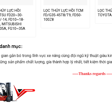
HỦY LỰC HỒI
LỌC THỦY LỰC HỒI TCM
LỌC THỦ
SU FD20~30-
FD/G35-45T8/T9, FD50-
TOYOTA 
/-14, FD10~18-
100Z8
7, MITSUBISHI
35A, FG10~35A
 danh mục:
i gian gắn bó trong lĩnh vực xe nâng cùng đội ngũ kỹ thuật giàu ki
ững sản phẩm chất lượng, gía thành hợp lý nhất, tiết kiệm thời gi
—–Thanks regards —