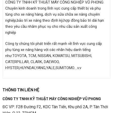
CÔNG TY TNHH KỸ THUẬT MÁY CÔNG NGHIỆP VŨ PHONG
Chuyên kinh doanh trong lĩnh vực cung cấp thiết bị và phụ
tùng cho xe nâng hàng, dịch vụ sửa chữa xe nâng chuyên
nghiệp,bảo trì xe nâng theo định kỳ,hợp đồng bảo trì dài hạn
theo yêu cầu nhằm phục vụ cho nhu cầu sản xuất công
nghiệp
Công ty chúng tôi phát triển rất mạnh về lĩnh vực cung cấp
phụ tùng xe nâng hàng với các nhãn hiệu danh tiếng
như:TOYOTA, TCM, NISSAN, KOMATSU, MITSUBISHI,
CATERPILLAR, CLARK, DAEWOO,
HYSTER,HUYNDAI,YANG,YALE,SUMITOMO….v.v
THÔNG TIN LIÊN HỆ
CÔNG TY TNHH KỸ THUẬT MÁY CÔNG NGHIỆP VŨ PHONG
ĐC VP: F28 Đường F2, KDC Tân Tiến, Khu phố 2A, P. Tân Thới