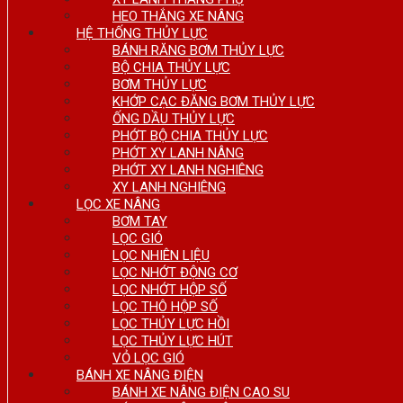
HEO THẮNG XE NÂNG
HỆ THỐNG THỦY LỰC
BÁNH RĂNG BƠM THỦY LỰC
BỘ CHIA THỦY LỰC
BƠM THỦY LỰC
KHỚP CẠC ĐĂNG BƠM THỦY LỰC
ỐNG DẦU THỦY LỰC
PHỚT BỘ CHIA THỦY LỰC
PHỚT XY LANH NÂNG
PHỚT XY LANH NGHIÊNG
XY LANH NGHIÊNG
LỌC XE NÂNG
BƠM TAY
LỌC GIÓ
LỌC NHIÊN LIỆU
LỌC NHỚT ĐỘNG CƠ
LỌC NHỚT HỘP SỐ
LỌC THÔ HỘP SỐ
LỌC THỦY LỰC HỒI
LỌC THỦY LỰC HÚT
VỎ LỌC GIÓ
BÁNH XE NÂNG ĐIỆN
BÁNH XE NÂNG ĐIỆN CAO SU