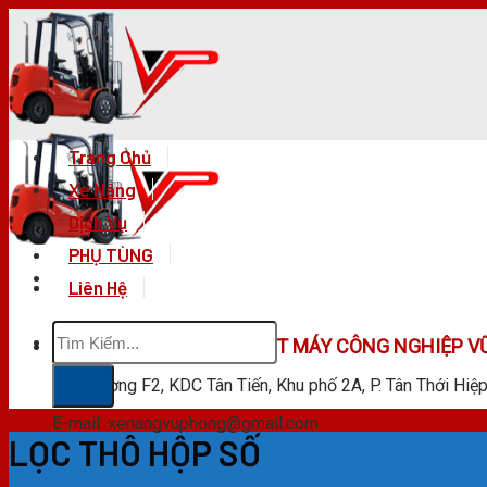
Skip
to
content
Trang Chủ
Xe Nâng
Dịch Vụ
PHỤ TÙNG
Liên Hệ
Tìm
CÔNG TY TNHH KỸ THUẬT MÁY CÔNG NGHIỆP V
kiếm:
F28 Đường F2, KDC Tân Tiến, Khu phố 2A, P. Tân Thới Hiệ
E-mail: xenangvuphong@gmail.com
LỌC THÔ HỘP SỐ