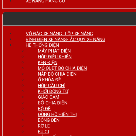
XE NÂNG HÀNG CŨ
VỎ ĐẶC XE NÂNG- LỐP XE NÂNG
BÌNH ĐIỆN XE NÂNG- ẮC QUY XE NÂNG
HỆ THỐNG ĐIỆN
MÁY PHÁT ĐIỆN
HỘP ĐIỀU KHIỂN
KÈN ĐIỆN
MỎ QUẸT BỘ CHIA ĐIỆN
NẮP BỘ CHIA ĐIỆN
Ổ KHÓA ĐỀ
HỘP CẦU CHÌ
KHỞI ĐỘNG TỪ
GIẮC CẮM
BỘ CHIA ĐIỆN
BỘ ĐỀ
ĐỒNG HỒ HIỂN THỊ
BÓNG ĐÈN
RỜ LE
BU GI