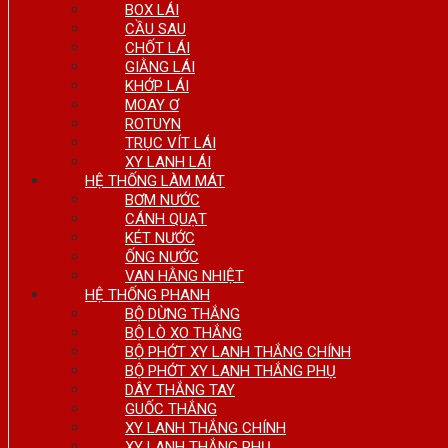
BOX LÁI
CẦU SAU
CHỐT LÁI
GIẰNG LÁI
KHỚP LÁI
MOAY Ơ
ROTUYN
TRỤC VÍT LÁI
XY LANH LÁI
HỆ THỐNG LÀM MÁT
BƠM NƯỚC
CÁNH QUẠT
KÉT NƯỚC
ỐNG NƯỚC
VAN HẰNG NHIỆT
HỆ THỐNG PHANH
BỘ DỪNG THẮNG
BỘ LÒ XO THẮNG
BỘ PHỚT XY LANH THẮNG CHÍNH
BỘ PHỚT XY LANH THẮNG PHỤ
DÂY THẮNG TAY
GUỐC THẮNG
XY LANH THẮNG CHÍNH
XY LANH THẮNG PHỤ