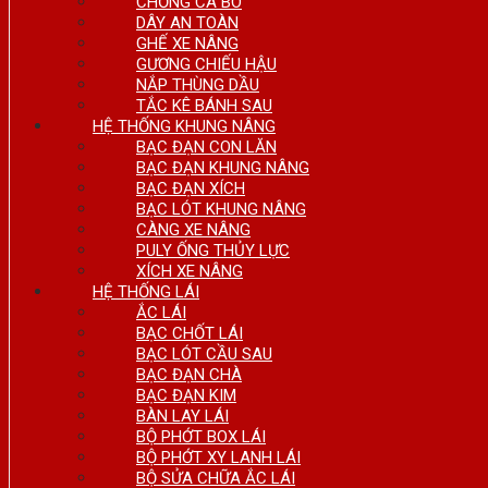
CHỐNG CA BÔ
DÂY AN TOÀN
GHẾ XE NÂNG
GƯƠNG CHIẾU HẬU
NẮP THÙNG DẦU
TẮC KÊ BÁNH SAU
HỆ THỐNG KHUNG NÂNG
BẠC ĐẠN CON LĂN
BẠC ĐẠN KHUNG NÂNG
BẠC ĐẠN XÍCH
BẠC LÓT KHUNG NÂNG
CÀNG XE NÂNG
PULY ỐNG THỦY LỰC
XÍCH XE NÂNG
HỆ THỐNG LÁI
ẮC LÁI
BẠC CHỐT LÁI
BẠC LÓT CẦU SAU
BẠC ĐẠN CHÀ
BẠC ĐẠN KIM
BÀN LAY LÁI
BỘ PHỚT BOX LÁI
BỘ PHỚT XY LANH LÁI
BỘ SỬA CHỮA ẮC LÁI