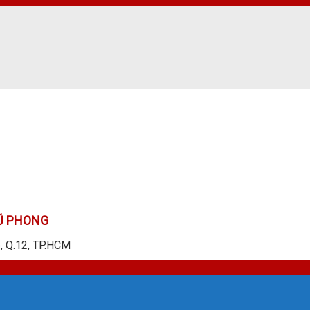
Ũ PHONG
p, Q.12, TP.HCM