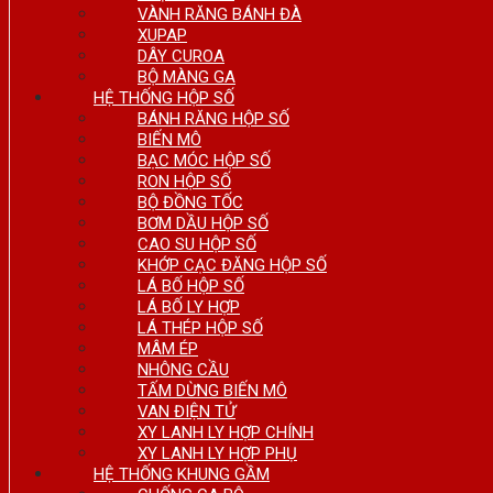
VÀNH RĂNG BÁNH ĐÀ
XUPAP
DÂY CUROA
BỘ MÀNG GA
HỆ THỐNG HỘP SỐ
BÁNH RĂNG HỘP SỐ
BIẾN MÔ
BẠC MÓC HỘP SỐ
RON HỘP SỐ
BỘ ĐỒNG TỐC
BƠM DẦU HỘP SỐ
CAO SU HỘP SỐ
KHỚP CẠC ĐĂNG HỘP SỐ
LÁ BỐ HỘP SỐ
LÁ BỐ LY HỢP
LÁ THÉP HỘP SỐ
MÂM ÉP
NHÔNG CẦU
TẤM DỪNG BIẾN MÔ
VAN ĐIỆN TỬ
XY LANH LY HỢP CHÍNH
XY LANH LY HỢP PHỤ
HỆ THỐNG KHUNG GẦM