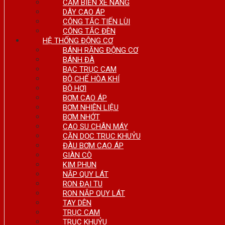
CẢM BIẾN XE NÂNG
DÂY CAO ÁP
CÔNG TẮC TIẾN LÙI
CÔNG TẮC ĐÈN
HỆ THỐNG ĐỘNG CƠ
BÁNH RĂNG ĐỘNG CƠ
BÁNH ĐÀ
BẠC TRỤC CAM
BỘ CHẾ HÒA KHÍ
BỘ HƠI
BƠM CAO ÁP
BƠM NHIÊN LIỆU
BƠM NHỚT
CAO SU CHÂN MÁY
CĂN DỌC TRỤC KHUỶU
ĐÀU BƠM CAO ÁP
GIÀN CÒ
KIM PHUN
NẮP QUY LÁT
RON ĐẠI TU
RON NẮP QUY LÁT
TAY DÊN
TRỤC CAM
TRỤC KHUỶU