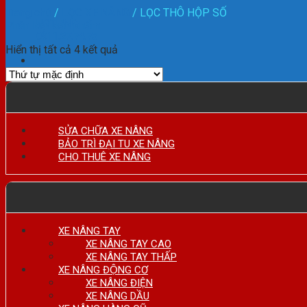
Trang chủ
/
LỌC XE NÂNG
/
LỌC THÔ HỘP SỐ
HOTLINE:
Phân loại sản phẩm
0911.27.74.75
Hiển thị tất cả 4 kết quả
SỬA CHỮA XE NÂNG
BẢO TRÌ ĐẠI TU XE NÂNG
CHO THUÊ XE NÂNG
XE NÂNG TAY
XE NÂNG TAY CAO
XE NÂNG TAY THẤP
XE NÂNG ĐỘNG CƠ
XE NÂNG ĐIỆN
XE NÂNG DẦU