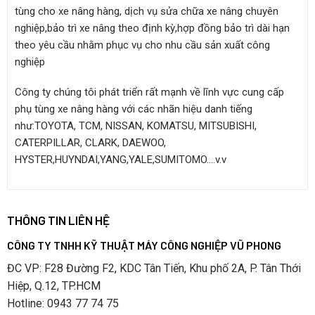
tùng cho xe nâng hàng, dịch vụ sửa chữa xe nâng chuyên
nghiệp,bảo trì xe nâng theo định kỳ,hợp đồng bảo trì dài hạn
theo yêu cầu nhằm phục vụ cho nhu cầu sản xuất công
nghiệp
Công ty chúng tôi phát triển rất mạnh về lĩnh vực cung cấp
phụ tùng xe nâng hàng với các nhãn hiệu danh tiếng
như:TOYOTA, TCM, NISSAN, KOMATSU, MITSUBISHI,
CATERPILLAR, CLARK, DAEWOO,
HYSTER,HUYNDAI,YANG,YALE,SUMITOMO….v.v
THÔNG TIN LIÊN HỆ
CÔNG TY TNHH KỸ THUẬT MÁY CÔNG NGHIỆP VŨ PHONG
ĐC VP: F28 Đường F2, KDC Tân Tiến, Khu phố 2A, P. Tân Thới
Hiệp, Q.12, TP.HCM
Hotline: 0943 77 74 75