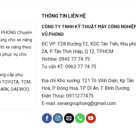
THÔNG TIN LIÊN HỆ
CÔNG TY TNHH KỸ THUẬT MÁY CÔNG NGHIỆ
 PHONG Chuyên
VŨ PHONG
tùng cho xe nâng
ĐC VP: F28 Đường F2, KDC Tân Tiến, Khu ph
trì xe nâng theo
2A, P. Tân Thới Hiệp, Q.12, TP.HCM
m phục vụ cho
Hotline: 0943 77 74 75
Tư vấn KT: 0963 77 74 75
cung cấp phụ
Địa chỉ Kho xưởng: 121 Tô Vĩnh Diện, Kp Tân
hư:TOYOTA, TCM,
Hoà, P. Đông Hoà, TP. Dĩ An, T. Bình Dương.
LARK, DAEWOO,
Điện Thoại: 0911277475
E-mail: xenangvuphong@gmail.com