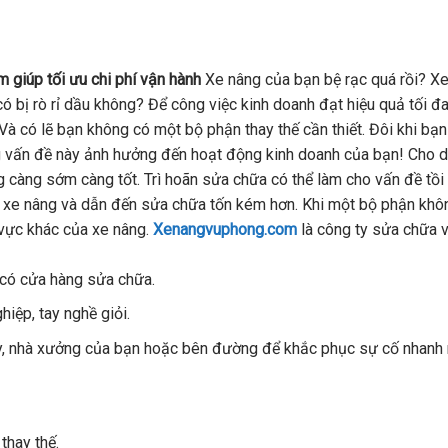
m giúp tối ưu chi phí vận hành
Xe nâng của bạn bệ rạc quá rồi? X
 bị rò rỉ dầu không? Để công việc kinh doanh đạt hiệu quả tối đa
Và có lẽ bạn không có một bộ phận thay thế cần thiết. Đôi khi bạ
 vấn đề này ảnh hưởng đến hoạt động kinh doanh của bạn! Cho d
ng càng sớm càng tốt. Trì hoãn sửa chữa có thể làm cho vấn đề tồi 
cho xe nâng và dẫn đến sửa chữa tốn kém hơn. Khi một bộ phận khô
 vực khác của xe nâng.
Xenangvuphong.com
là công ty sửa chữa 
 có cửa hàng sửa chữa.
iệp, tay nghề giỏi.
áy, nhà xưởng của bạn hoặc bên đường để khắc phục sự cố nhanh 
 thay thế.