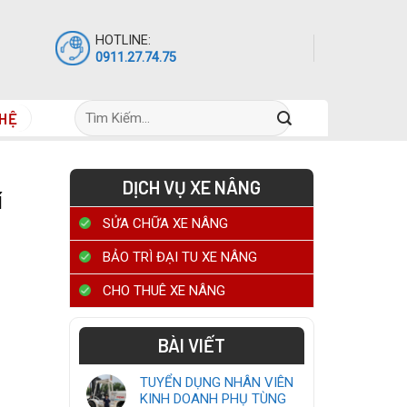
HOTLINE:
0911.27.74.75
Tìm
 HỆ
kiếm:
DỊCH VỤ XE NÂNG
í
SỬA CHỮA XE NÂNG
BẢO TRÌ ĐẠI TU XE NÂNG
CHO THUÊ XE NÂNG
BÀI VIẾT
TUYỂN DỤNG NHÂN VIÊN
KINH DOANH PHỤ TÙNG