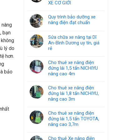
XE CƠ GIỚI
Quy trình bảo dưỡng xe
nâng điện đạt chuẩn
e nâng
, bạn
Sửa chữa xe nâng tại Dĩ
n không
An-Bình Dương uy tín, giá
ù lý do
rẻ
tệ hơn.
Cho thuê xe nâng điện
ng
đứng lái 1,5 tấn NICHIYU
và bảo
nâng cao 4m
Cho thuê xe nâng điện
đứng lái 1,8 tấn NICHIYU,
nâng cao 3m
nhất
Cho thuê xe nâng điện
đứng lái 1,5 tấn TOYOTA,
nâng cao 3,7m
Cho thuê Xe nâng điện