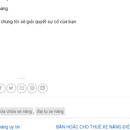
háng.
chúng tôi sẽ giải quyết sự cố của bạn.
sửa chữa xe nâng
,
đại tu xe nâng
âng uy tín
BÁN HOẶC CHO THUÊ XE NÂNG ĐI