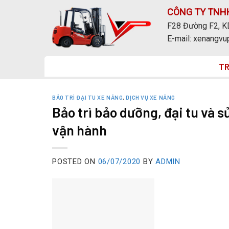
Skip
CÔNG TY TNH
to
F28 Đường F2, KD
content
E-mail: xenangv
T
BẢO TRÌ ĐẠI TU XE NÂNG
,
DỊCH VỤ XE NÂNG
Bảo trì bảo dưỡng, đại tu và 
vận hành
POSTED ON
06/07/2020
BY
ADMIN