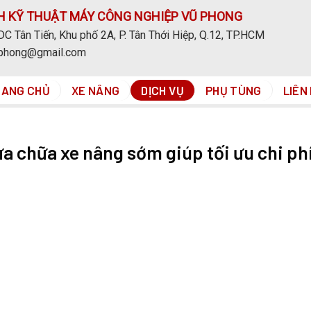
H KỸ THUẬT MÁY CÔNG NGHIỆP VŨ PHONG
C Tân Tiến, Khu phố 2A, P. Tân Thới Hiệp, Q.12, TP.HCM
uphong@gmail.com
RANG CHỦ
XE NÂNG
DỊCH VỤ
PHỤ TÙNG
LIÊN
sửa chữa xe nâng sớm giúp tối ưu chi ph