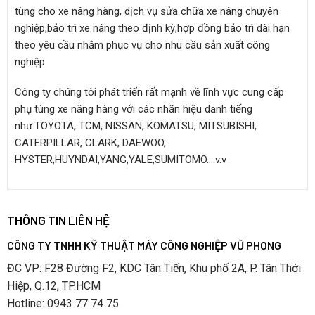
tùng cho xe nâng hàng, dịch vụ sửa chữa xe nâng chuyên
nghiệp,bảo trì xe nâng theo định kỳ,hợp đồng bảo trì dài hạn
theo yêu cầu nhằm phục vụ cho nhu cầu sản xuất công
nghiệp
Công ty chúng tôi phát triển rất mạnh về lĩnh vực cung cấp
phụ tùng xe nâng hàng với các nhãn hiệu danh tiếng
như:TOYOTA, TCM, NISSAN, KOMATSU, MITSUBISHI,
CATERPILLAR, CLARK, DAEWOO,
HYSTER,HUYNDAI,YANG,YALE,SUMITOMO….v.v
THÔNG TIN LIÊN HỆ
CÔNG TY TNHH KỸ THUẬT MÁY CÔNG NGHIỆP VŨ PHONG
ĐC VP: F28 Đường F2, KDC Tân Tiến, Khu phố 2A, P. Tân Thới
Hiệp, Q.12, TP.HCM
Hotline: 0943 77 74 75