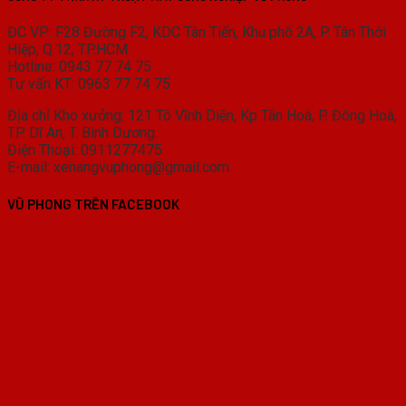
ĐC VP: F28 Đường F2, KDC Tân Tiến, Khu phố 2A, P. Tân Thới
Hiệp, Q.12, TP.HCM
Hotline: 0943 77 74 75
Tư vấn KT: 0963 77 74 75
Địa chỉ Kho xưởng: 121 Tô Vĩnh Diện, Kp Tân Hoà, P. Đông Hoà,
TP. Dĩ An, T. Bình Dương.
Điện Thoại: 0911277475
E-mail: xenangvuphong@gmail.com
VŨ PHONG TRÊN FACEBOOK