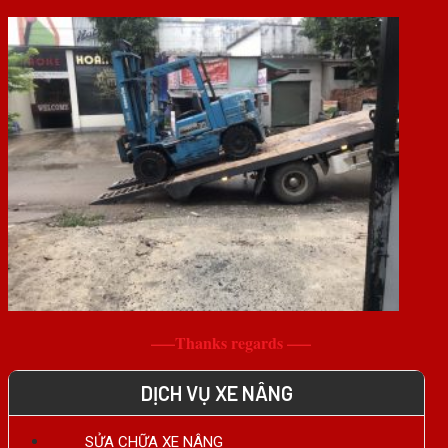
—–Thanks regards —–
DỊCH VỤ XE NÂNG
SỬA CHỮA XE NÂNG