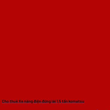
Cho thuê Xe nâng điện đứng lái 1,5 tấn komatsu