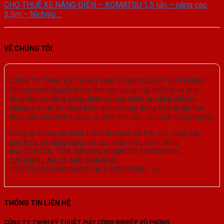
CHO THUÊ XE NÂNG ĐIỆN – KOMATSU 1,5 tấn – nâng cao
3,5m – Nichiyu ...
VỀ CHÚNG TÔI
CÔNG TY TNHH KỸ THUẬT MÁY CÔNG NGHIỆP VŨ PHONG
Chuyên kinh doanh trong lĩnh vực cung cấp thiết bị và phụ
tùng cho xe nâng hàng, dịch vụ sửa chữa xe nâng chuyên
nghiệp,bảo trì xe nâng theo định kỳ,hợp đồng bảo trì dài hạn
theo yêu cầu nhằm phục vụ cho nhu cầu sản xuất công nghiệp
Công ty chúng tôi phát triển rất mạnh về lĩnh vực cung cấp
phụ tùng xe nâng hàng với các nhãn hiệu danh tiếng
như:TOYOTA, TCM, NISSAN, KOMATSU, MITSUBISHI,
CATERPILLAR, CLARK, DAEWOO,
HYSTER,HUYNDAI,YANG,YALE,SUMITOMO….v.v
THÔNG TIN LIÊN HỆ
CÔNG TY TNHH KỸ THUẬT MÁY CÔNG NGHIỆP VŨ PHONG