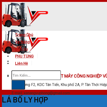
Skip
to
content
Trang Chủ
Xe Nâng
Dịch Vụ
PHỤ TÙNG
Liên Hệ
Tìm
CÔNG TY TNHH KỸ THUẬT MÁY CÔNG NGHIỆP V
kiếm:
F28 Đường F2, KDC Tân Tiến, Khu phố 2A, P. Tân Thới Hiệ
E-mail: xenangvuphong@gmail.com
LÁ BỐ LY HỢP