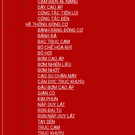
CẢM BIẾN XE NÂNG
DÂY CAO ÁP
CÔNG TẮC TIẾN LÙI
CÔNG TẮC ĐÈN
HỆ THỐNG ĐỘNG CƠ
BÁNH RĂNG ĐỘNG CƠ
BÁNH ĐÀ
BẠC TRỤC CAM
BỘ CHẾ HÒA KHÍ
BỘ HƠI
BƠM CAO ÁP
BƠM NHIÊN LIỆU
BƠM NHỚT
CAO SU CHÂN MÁY
CĂN DỌC TRỤC KHUỶU
ĐÀU BƠM CAO ÁP
GIÀN CÒ
KIM PHUN
NẮP QUY LÁT
RON ĐẠI TU
RON NẮP QUY LÁT
TAY DÊN
TRỤC CAM
TRỤC KHUỶU