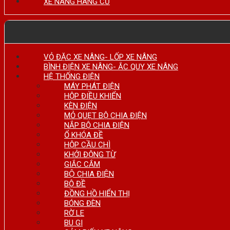
XE NÂNG HÀNG CŨ
VỎ ĐẶC XE NÂNG- LỐP XE NÂNG
BÌNH ĐIỆN XE NÂNG- ẮC QUY XE NÂNG
HỆ THỐNG ĐIỆN
MÁY PHÁT ĐIỆN
HỘP ĐIỀU KHIỂN
KÈN ĐIỆN
MỎ QUẸT BỘ CHIA ĐIỆN
NẮP BỘ CHIA ĐIỆN
Ổ KHÓA ĐỀ
HỘP CẦU CHÌ
KHỞI ĐỘNG TỪ
GIẮC CẮM
BỘ CHIA ĐIỆN
BỘ ĐỀ
ĐỒNG HỒ HIỂN THỊ
BÓNG ĐÈN
RỜ LE
BU GI