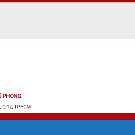
Ũ PHONG
p, Q.12, TP.HCM