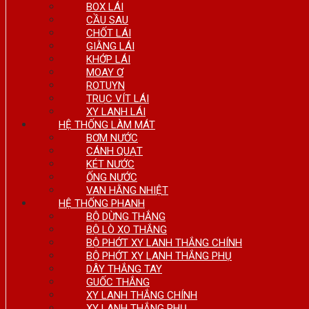
BOX LÁI
CẦU SAU
CHỐT LÁI
GIẰNG LÁI
KHỚP LÁI
MOAY Ơ
ROTUYN
TRỤC VÍT LÁI
XY LANH LÁI
HỆ THỐNG LÀM MÁT
BƠM NƯỚC
CÁNH QUẠT
KÉT NƯỚC
ỐNG NƯỚC
VAN HẰNG NHIỆT
HỆ THỐNG PHANH
BỘ DỪNG THẮNG
BỘ LÒ XO THẮNG
BỘ PHỚT XY LANH THẮNG CHÍNH
BỘ PHỚT XY LANH THẮNG PHỤ
DÂY THẮNG TAY
GUỐC THẮNG
XY LANH THẮNG CHÍNH
XY LANH THẮNG PHỤ