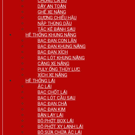
CHỐNG CA BÔ
DÂY AN TOÀN
GHẾ XE NÂNG
GƯƠNG CHIẾU HẬU
NẮP THÙNG DẦU
TẮC KÊ BÁNH SAU
HỆ THỐNG KHUNG NÂNG
BẠC ĐẠN CON LĂN
BẠC ĐẠN KHUNG NÂNG
BẠC ĐẠN XÍCH
BẠC LÓT KHUNG NÂNG
CÀNG XE NÂNG
PULY ỐNG THỦY LỰC
XÍCH XE NÂNG
HỆ THỐNG LÁI
ẮC LÁI
BẠC CHỐT LÁI
BẠC LÓT CẦU SAU
BẠC ĐẠN CHÀ
BẠC ĐẠN KIM
BÀN LAY LÁI
BỘ PHỚT BOX LÁI
BỘ PHỚT XY LANH LÁI
BỘ SỬA CHỮA ẮC LÁI