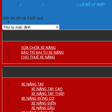
Trang chủ
/
PHỤ TÙNG
/
Hệ Thống Hộp Số
/
LÁ BỐ LY HỢP
HOTLINE:
Phân loại sản phẩm
0911.27.74.75
Hiển thị tất cả 4 kết quả
SỬA CHỮA XE NÂNG
BẢO TRÌ ĐẠI TU XE NÂNG
CHO THUÊ XE NÂNG
XE NÂNG TAY
XE NÂNG TAY CAO
XE NÂNG TAY THẤP
XE NÂNG ĐỘNG CƠ
XE NÂNG ĐIỆN
XE NÂNG DẦU