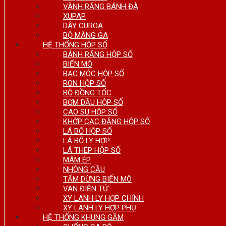
VÀNH RĂNG BÁNH ĐÀ
XUPAP
DÂY CUROA
BỘ MÀNG GA
HỆ THỐNG HỘP SỐ
BÁNH RĂNG HỘP SỐ
BIẾN MÔ
BẠC MÓC HỘP SỐ
RON HỘP SỐ
BỘ ĐỒNG TỐC
BƠM DẦU HỘP SỐ
CAO SU HỘP SỐ
KHỚP CẠC ĐĂNG HỘP SỐ
LÁ BỐ HỘP SỐ
LÁ BỐ LY HỢP
LÁ THÉP HỘP SỐ
MÂM ÉP
NHÔNG CẦU
TẤM DỪNG BIẾN MÔ
VAN ĐIỆN TỬ
XY LANH LY HỢP CHÍNH
XY LANH LY HỢP PHỤ
HỆ THỐNG KHUNG GẦM