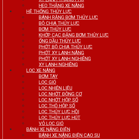
HEO THẮNG XE NÂNG
HỆ THỐNG THỦY LỰC
BÁNH RĂNG BƠM THỦY LỰC
BỘ CHIA THỦY LỰC
BƠM THỦY LỰC
KHỚP CẠC ĐĂNG BƠM THỦY LỰC
ỐNG DẦU THỦY LỰC
PHỚT BỘ CHIA THỦY LỰC
PHỚT XY LANH NÂNG
PHỚT XY LANH NGHIÊNG
XY LANH NGHIÊNG
LỌC XE NÂNG
BƠM TAY
LỌC GIÓ
LỌC NHIÊN LIỆU
LỌC NHỚT ĐỘNG CƠ
LỌC NHỚT HỘP SỐ
LỌC THÔ HỘP SỐ
LỌC THỦY LỰC HỒI
LỌC THỦY LỰC HÚT
VỎ LỌC GIÓ
BÁNH XE NÂNG ĐIỆN
BÁNH XE NÂNG ĐIỆN CAO SU