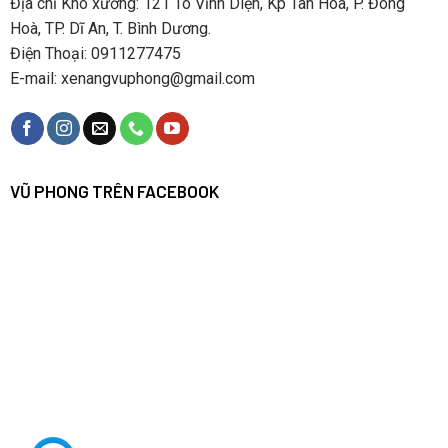
Địa chỉ Kho xưởng: 121 Tô Vĩnh Diện, Kp Tân Hoà, P. Đông
Hoà, TP. Dĩ An, T. Bình Dương.
Điện Thoại: 0911277475
E-mail: xenangvuphong@gmail.com
VŨ PHONG TRÊN FACEBOOK