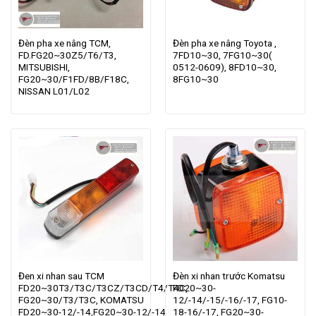
Đèn pha xe nâng TCM,
Đèn pha xe nâng Toyota ,
FD.FG20~30Z5/T6/T3,
7FD10~30, 7FG10~30(
MITSUBISHI,
0512-0609), 8FD10~30,
FG20~30/F1FD/8B/F18C,
8FG10~30
NISSAN L01/L02
Đen xi nhan sau TCM
Đèn xi nhan trước Komatsu
FD20~30T3/T3C/T3CZ/T3CD/T4/T4C,
FD20~30-
FG20~30/T3/T3C, KOMATSU
12/-14/-15/-16/-17, FG10-
FD20~30-12/-14,FG20~30-12/-14
18-16/-17, FG20~30-