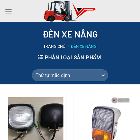
Skip
to
content
ĐÈN XE NÂNG
TRANG CHỦ
/
ĐÈN XE NÂNG
PHÂN LOẠI SẢN PHẨM