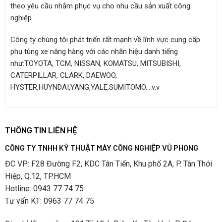
theo yêu cầu nhằm phục vụ cho nhu cầu sản xuất công
nghiệp
Công ty chúng tôi phát triển rất mạnh về lĩnh vực cung cấp
phụ tùng xe nâng hàng với các nhãn hiệu danh tiếng
như:TOYOTA, TCM, NISSAN, KOMATSU, MITSUBISHI,
CATERPILLAR, CLARK, DAEWOO,
HYSTER,HUYNDAI,YANG,YALE,SUMITOMO….v.v
THÔNG TIN LIÊN HỆ
CÔNG TY TNHH KỸ THUẬT MÁY CÔNG NGHIỆP VŨ PHONG
ĐC VP: F28 Đường F2, KDC Tân Tiến, Khu phố 2A, P. Tân Thới
Hiệp, Q.12, TP.HCM
Hotline: 0943 77 74 75
Tư vấn KT: 0963 77 74 75