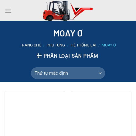
Skip
to
content
MOAY Ơ
TRANG CHỦ
/
PHỤ TÙNG
/
HỆ THỐNG LÁI
/
MOAY Ơ
PHÂN LOẠI SẢN PHẨM