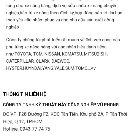
tùng cho xe nâng hàng, dịch vụ sửa chữa xe nâng chuyên
nghiệp,bảo trì xe nâng theo định kỳ,hợp đồng bảo trì dài hạn
theo yêu cầu nhằm phục vụ cho nhu cầu sản xuất công
nghiệp
Công ty chúng tôi phát triển rất mạnh về lĩnh vực cung cấp
phụ tùng xe nâng hàng với các nhãn hiệu danh tiếng
như:TOYOTA, TCM, NISSAN, KOMATSU, MITSUBISHI,
CATERPILLAR, CLARK, DAEWOO,
HYSTER,HUYNDAI,YANG,YALE,SUMITOMO….v.v
THÔNG TIN LIÊN HỆ
CÔNG TY TNHH KỸ THUẬT MÁY CÔNG NGHIỆP VŨ PHONG
ĐC VP: F28 Đường F2, KDC Tân Tiến, Khu phố 2A, P. Tân Thới
Hiệp, Q.12, TP.HCM
Hotline: 0943 77 74 75