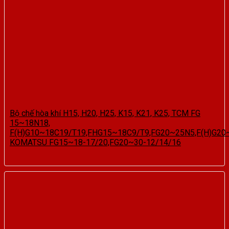
Bộ chế hòa khí H15, H20, H25, K15, K21, K25, TCM FG
15~18N18,
F(H)G10~18C19/T19,FHG15~18C9/T9,FG20~25N5,F(H)G20
KOMATSU FG15~18-17/20,FG20~30-12/14/16