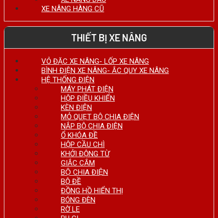
XE NÂNG HÀNG CŨ
THIẾT BỊ XE NÂNG
VỎ ĐẶC XE NÂNG- LỐP XE NÂNG
BÌNH ĐIỆN XE NÂNG- ẮC QUY XE NÂNG
HỆ THỐNG ĐIỆN
MÁY PHÁT ĐIỆN
HỘP ĐIỀU KHIỂN
KÈN ĐIỆN
MỎ QUẸT BỘ CHIA ĐIỆN
NẮP BỘ CHIA ĐIỆN
Ổ KHÓA ĐỀ
HỘP CẦU CHÌ
KHỞI ĐỘNG TỪ
GIẮC CẮM
BỘ CHIA ĐIỆN
BỘ ĐỀ
ĐỒNG HỒ HIỂN THỊ
BÓNG ĐÈN
RỜ LE