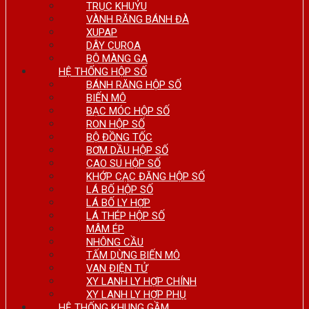
TRỤC KHUỶU
VÀNH RĂNG BÁNH ĐÀ
XUPAP
DÂY CUROA
BỘ MÀNG GA
HỆ THỐNG HỘP SỐ
BÁNH RĂNG HỘP SỐ
BIẾN MÔ
BẠC MÓC HỘP SỐ
RON HỘP SỐ
BỘ ĐỒNG TỐC
BƠM DẦU HỘP SỐ
CAO SU HỘP SỐ
KHỚP CẠC ĐĂNG HỘP SỐ
LÁ BỐ HỘP SỐ
LÁ BỐ LY HỢP
LÁ THÉP HỘP SỐ
MÂM ÉP
NHÔNG CẦU
TẤM DỪNG BIẾN MÔ
VAN ĐIỆN TỬ
XY LANH LY HỢP CHÍNH
XY LANH LY HỢP PHỤ
HỆ THỐNG KHUNG GẦM