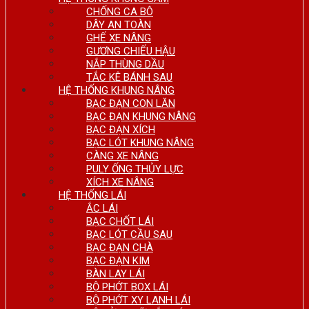
CHỐNG CA BÔ
DÂY AN TOÀN
GHẾ XE NÂNG
GƯƠNG CHIẾU HẬU
NẮP THÙNG DẦU
TẮC KÊ BÁNH SAU
HỆ THỐNG KHUNG NÂNG
BẠC ĐẠN CON LĂN
BẠC ĐẠN KHUNG NÂNG
BẠC ĐẠN XÍCH
BẠC LÓT KHUNG NÂNG
CÀNG XE NÂNG
PULY ỐNG THỦY LỰC
XÍCH XE NÂNG
HỆ THỐNG LÁI
ẮC LÁI
BẠC CHỐT LÁI
BẠC LÓT CẦU SAU
BẠC ĐẠN CHÀ
BẠC ĐẠN KIM
BÀN LAY LÁI
BỘ PHỚT BOX LÁI
BỘ PHỚT XY LANH LÁI