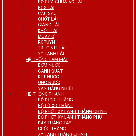
BỘ SỬA CHỮA ẮC LÁI
BOX LÁI
CẦU SAU
CHỐT LÁI
GIẰNG LÁI
KHỚP LÁI
MOAY Ơ
ROTUYN
TRỤC VÍT LÁI
XY LANH LÁI
HỆ THỐNG LÀM MÁT
BƠM NƯỚC
CÁNH QUẠT
KÉT NƯỚC
ỐNG NƯỚC
VAN HẰNG NHIỆT
HỆ THỐNG PHANH
BỘ DỪNG THẮNG
BỘ LÒ XO THẮNG
BỘ PHỚT XY LANH THẮNG CHÍNH
BỘ PHỚT XY LANH THẮNG PHỤ
DÂY THẮNG TAY
GUỐC THẮNG
XY LANH THẮNG CHÍNH