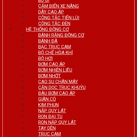
BU GI
CẢM BIẾN XE NÂNG
DÂY CAO ÁP
CÔNG TẮC TIẾN LÙI
CÔNG TẮC ĐÈN
HỆ THỐNG ĐỘNG CƠ
BÁNH RĂNG ĐỘNG CƠ
BÁNH ĐÀ
BẠC TRỤC CAM
BỘ CHẾ HÒA KHÍ
BỘ HƠI
BƠM CAO ÁP
BƠM NHIÊN LIỆU
BƠM NHỚT
CAO SU CHÂN MÁY
CĂN DỌC TRỤC KHUỶU
ĐÀU BƠM CAO ÁP
GIÀN CÒ
KIM PHUN
NẮP QUY LÁT
RON ĐẠI TU
RON NẮP QUY LÁT
TAY DÊN
TRỤC CAM