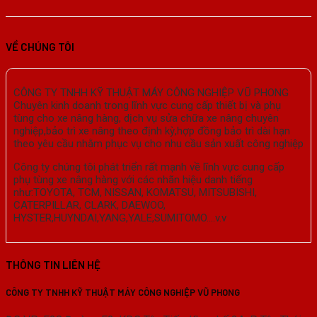
VỀ CHÚNG TÔI
CÔNG TY TNHH KỸ THUẬT MÁY CÔNG NGHIỆP VŨ PHONG
Chuyên kinh doanh trong lĩnh vực cung cấp thiết bị và phụ
tùng cho xe nâng hàng, dịch vụ sửa chữa xe nâng chuyên
nghiệp,bảo trì xe nâng theo định kỳ,hợp đồng bảo trì dài hạn
theo yêu cầu nhằm phục vụ cho nhu cầu sản xuất công nghiệp
Công ty chúng tôi phát triển rất mạnh về lĩnh vực cung cấp
phụ tùng xe nâng hàng với các nhãn hiệu danh tiếng
như:TOYOTA, TCM, NISSAN, KOMATSU, MITSUBISHI,
CATERPILLAR, CLARK, DAEWOO,
HYSTER,HUYNDAI,YANG,YALE,SUMITOMO….v.v
THÔNG TIN LIÊN HỆ
CÔNG TY TNHH KỸ THUẬT MÁY CÔNG NGHIỆP VŨ PHONG