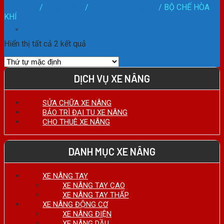
HOTLINE:
Trang chủ
/
PHỤ TÙNG
/
Hệ Thống Động CƠ
/
BỘ CHẾ HÒA
0911.27.74.75
KHÍ
Phân loại sản phẩm
Hiển thị tất cả 2 kết quả
DỊCH VỤ XE NÂNG
SỬA CHỮA XE NÂNG
BẢO TRÌ ĐẠI TU XE NÂNG
CHO THUÊ XE NÂNG
DANH MỤC XE NÂNG
XE NÂNG TAY
XE NÂNG TAY CAO
XE NÂNG TAY THẤP
XE NÂNG ĐỘNG CƠ
XE NÂNG ĐIỆN
XE NÂNG DẦU