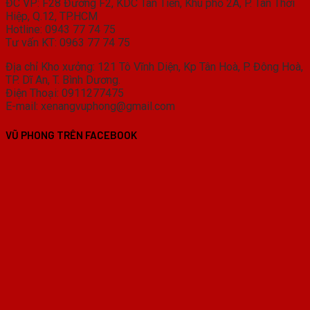
ĐC VP: F28 Đường F2, KDC Tân Tiến, Khu phố 2A, P. Tân Thới
Hiệp, Q.12, TP.HCM
Hotline: 0943 77 74 75
Tư vấn KT: 0963 77 74 75
Địa chỉ Kho xưởng: 121 Tô Vĩnh Diện, Kp Tân Hoà, P. Đông Hoà,
TP. Dĩ An, T. Bình Dương.
Điện Thoại: 0911277475
E-mail: xenangvuphong@gmail.com
VŨ PHONG TRÊN FACEBOOK