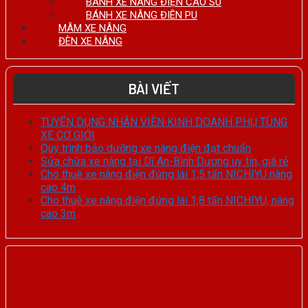
BÁNH XE NÂNG ĐIỆN CAO SU
BÁNH XE NÂNG ĐIÊN PU
MÂM XE NÂNG
ĐÈN XE NÂNG
BÀI VIẾT
TUYỂN DỤNG NHÂN VIÊN KINH DOANH PHỤ TÙNG
XE CƠ GIỚI
Quy trình bảo dưỡng xe nâng điện đạt chuẩn
Sửa chữa xe nâng tại Dĩ An-Bình Dương uy tín, giá rẻ
Cho thuê xe nâng điện đứng lái 1,5 tấn NICHIYU nâng
cao 4m
Cho thuê xe nâng điện đứng lái 1,8 tấn NICHIYU, nâng
cao 3m