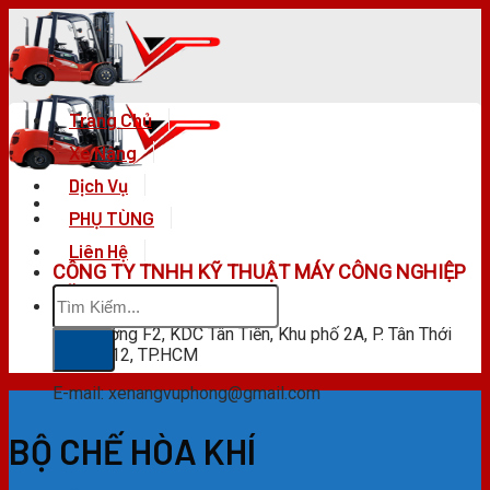
Skip
to
content
Trang Chủ
Xe Nâng
Dịch Vụ
PHỤ TÙNG
Liên Hệ
CÔNG TY TNHH KỸ THUẬT MÁY CÔNG NGHIỆP
Tìm
VŨ PHONG
kiếm:
F28 Đường F2, KDC Tân Tiến, Khu phố 2A, P. Tân Thới
Hiệp, Q.12, TP.HCM
E-mail: xenangvuphong@gmail.com
BỘ CHẾ HÒA KHÍ