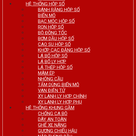
HỆ THỐNG HỘP SỐ
BÁNH RĂNG HỘP SỐ
BIẾN MÔ
BẠC MÓC HỘP SỐ
RON HỘP SỐ
BỘ ĐỒNG TỐC
BƠM DẦU HỘP SỐ
CAO SU HỘP SỐ
KHỚP CẠC ĐĂNG HỘP SỐ
LÁ BỐ HỘP SỐ
LÁ BỐ LY HỢP
LÁ THÉP HỘP SỐ
MÂM ÉP
NHÔNG CẦU
TẤM DỪNG BIẾN MÔ
VAN ĐIỆN TỬ
XY LANH LY HỢP CHÍNH
XY LANH LY HỢP PHỤ
HỆ THỐNG KHUNG GẦM
CHỐNG CA BÔ
DÂY AN TOÀN
GHẾ XE NÂNG
GƯƠNG CHIẾU HẬU