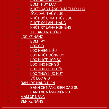
BƠM THỦY LỰC
KHỚP CẠC ĐĂNG BƠM THỦY LỰC
ỐNG DẦU THỦY LỰC
PHỚT BỘ CHIA THỦY LỰC
PHỚT XY LANH NÂNG
PHỚT XY LANH NGHIÊNG
XY LANH NGHIÊNG
LỌC XE NÂNG
BƠM TAY
LỌC GIÓ
LỌC NHIÊN LIỆU
LỌC NHỚT ĐỘNG CƠ
LỌC NHỚT HỘP SỐ
LỌC THÔ HỘP SỐ
LỌC THỦY LỰC HỒI
LỌC THỦY LỰC HÚT
VỎ LỌC GIÓ
BÁNH XE NÂNG ĐIỆN
BÁNH XE NÂNG ĐIỆN CAO SU
BÁNH XE NÂNG ĐIÊN PU
MÂM XE NÂNG
ĐÈN XE NÂNG