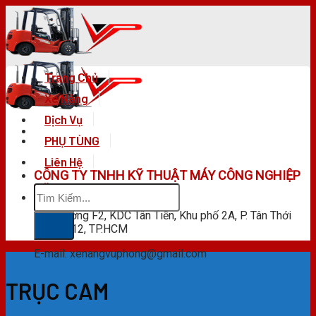
Skip
to
content
Trang Chủ
Xe Nâng
Dịch Vụ
PHỤ TÙNG
Liên Hệ
CÔNG TY TNHH KỸ THUẬT MÁY CÔNG NGHIỆP
Tìm
VŨ PHONG
kiếm:
F28 Đường F2, KDC Tân Tiến, Khu phố 2A, P. Tân Thới
Hiệp, Q.12, TP.HCM
E-mail: xenangvuphong@gmail.com
TRỤC CAM