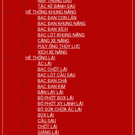
NẮP THÙNG DẦU
TẮC KÊ BÁNH SAU
HỆ THỐNG KHUNG NÂNG
BẠC ĐẠN CON LĂN
BẠC ĐẠN KHUNG NÂNG
BẠC ĐẠN XÍCH
BẠC LÓT KHUNG NÂNG
CÀNG XE NÂNG
PULY ỐNG THỦY LỰC
XÍCH XE NÂNG
HỆ THỐNG LÁI
ẮC LÁI
BẠC CHỐT LÁI
BẠC LÓT CẦU SAU
BẠC ĐẠN CHÀ
BẠC ĐẠN KIM
BÀN LAY LÁI
BỘ PHỚT BOX LÁI
BỘ PHỚT XY LANH LÁI
BỘ SỬA CHỮA ẮC LÁI
BOX LÁI
CẦU SAU
CHỐT LÁI
GIẰNG LÁI