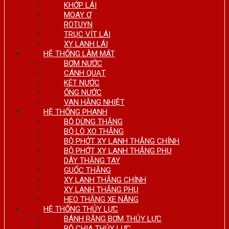
KHỚP LÁI
MOAY Ơ
ROTUYN
TRỤC VÍT LÁI
XY LANH LÁI
HỆ THỐNG LÀM MÁT
BƠM NƯỚC
CÁNH QUẠT
KÉT NƯỚC
ỐNG NƯỚC
VAN HẰNG NHIỆT
HỆ THỐNG PHANH
BỘ DỪNG THẮNG
BỘ LÒ XO THẮNG
BỘ PHỚT XY LANH THẮNG CHÍNH
BỘ PHỚT XY LANH THẮNG PHỤ
DÂY THẮNG TAY
GUỐC THẮNG
XY LANH THẮNG CHÍNH
XY LANH THẮNG PHỤ
HEO THẮNG XE NÂNG
HỆ THỐNG THỦY LỰC
BÁNH RĂNG BƠM THỦY LỰC
BỘ CHIA THỦY LỰC