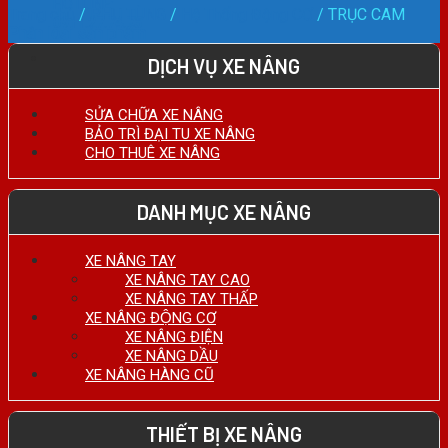
HOTLINE:
Trang chủ
/
PHỤ TÙNG
/
Hệ Thống Động CƠ
/
TRỤC CAM
0911.27.74.75
Phân loại sản phẩm
DỊCH VỤ XE NÂNG
SỬA CHỮA XE NÂNG
BẢO TRÌ ĐẠI TU XE NÂNG
CHO THUÊ XE NÂNG
DANH MỤC XE NÂNG
XE NÂNG TAY
XE NÂNG TAY CAO
XE NÂNG TAY THẤP
XE NÂNG ĐỘNG CƠ
XE NÂNG ĐIỆN
XE NÂNG DẦU
XE NÂNG HÀNG CŨ
THIẾT BỊ XE NÂNG