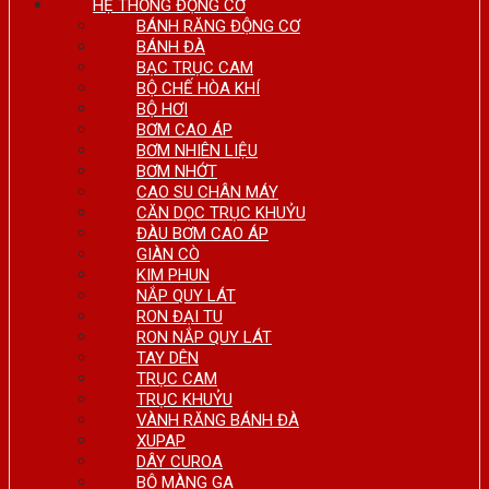
HỆ THỐNG ĐỘNG CƠ
BÁNH RĂNG ĐỘNG CƠ
BÁNH ĐÀ
BẠC TRỤC CAM
BỘ CHẾ HÒA KHÍ
BỘ HƠI
BƠM CAO ÁP
BƠM NHIÊN LIỆU
BƠM NHỚT
CAO SU CHÂN MÁY
CĂN DỌC TRỤC KHUỶU
ĐÀU BƠM CAO ÁP
GIÀN CÒ
KIM PHUN
NẮP QUY LÁT
RON ĐẠI TU
RON NẮP QUY LÁT
TAY DÊN
TRỤC CAM
TRỤC KHUỶU
VÀNH RĂNG BÁNH ĐÀ
XUPAP
DÂY CUROA
BỘ MÀNG GA