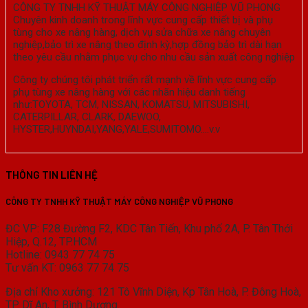
CÔNG TY TNHH KỸ THUẬT MÁY CÔNG NGHIỆP VŨ PHONG
Chuyên kinh doanh trong lĩnh vực cung cấp thiết bị và phụ
tùng cho xe nâng hàng, dịch vụ sửa chữa xe nâng chuyên
nghiệp,bảo trì xe nâng theo định kỳ,hợp đồng bảo trì dài hạn
theo yêu cầu nhằm phục vụ cho nhu cầu sản xuất công nghiệp
Công ty chúng tôi phát triển rất mạnh về lĩnh vực cung cấp
phụ tùng xe nâng hàng với các nhãn hiệu danh tiếng
như:TOYOTA, TCM, NISSAN, KOMATSU, MITSUBISHI,
CATERPILLAR, CLARK, DAEWOO,
HYSTER,HUYNDAI,YANG,YALE,SUMITOMO….v.v
THÔNG TIN LIÊN HỆ
CÔNG TY TNHH KỸ THUẬT MÁY CÔNG NGHIỆP VŨ PHONG
ĐC VP: F28 Đường F2, KDC Tân Tiến, Khu phố 2A, P. Tân Thới
Hiệp, Q.12, TP.HCM
Hotline: 0943 77 74 75
Tư vấn KT: 0963 77 74 75
Địa chỉ Kho xưởng: 121 Tô Vĩnh Diện, Kp Tân Hoà, P. Đông Hoà,
TP. Dĩ An, T. Bình Dương.