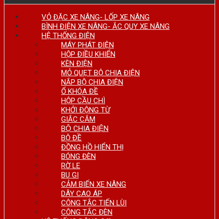
VỎ ĐẶC XE NÂNG- LỐP XE NÂNG
BÌNH ĐIỆN XE NÂNG- ẮC QUY XE NÂNG
HỆ THỐNG ĐIỆN
MÁY PHÁT ĐIỆN
HỘP ĐIỀU KHIỂN
KÈN ĐIỆN
MỎ QUẸT BỘ CHIA ĐIỆN
NẮP BỘ CHIA ĐIỆN
Ổ KHÓA ĐỀ
HỘP CẦU CHÌ
KHỞI ĐỘNG TỪ
GIẮC CẮM
BỘ CHIA ĐIỆN
BỘ ĐỀ
ĐỒNG HỒ HIỂN THỊ
BÓNG ĐÈN
RỜ LE
BU GI
CẢM BIẾN XE NÂNG
DÂY CAO ÁP
CÔNG TẮC TIẾN LÙI
CÔNG TẮC ĐÈN