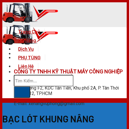
Skip
to
content
Trang Chủ
Xe Nâng
Dịch Vụ
PHỤ TÙNG
Liên Hệ
CÔNG TY TNHH KỸ THUẬT MÁY CÔNG NGHIỆP
Tìm
VŨ PHONG
kiếm:
F28 Đường F2, KDC Tân Tiến, Khu phố 2A, P. Tân Thới
Hiệp, Q.12, TP.HCM
E-mail: xenangvuphong@gmail.com
BẠC LÓT KHUNG NÂNG