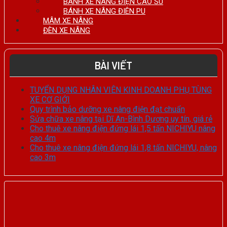
BÁNH XE NÂNG ĐIỆN CAO SU
BÁNH XE NÂNG ĐIÊN PU
MÂM XE NÂNG
ĐÈN XE NÂNG
BÀI VIẾT
TUYỂN DỤNG NHÂN VIÊN KINH DOANH PHỤ TÙNG
XE CƠ GIỚI
Quy trình bảo dưỡng xe nâng điện đạt chuẩn
Sửa chữa xe nâng tại Dĩ An-Bình Dương uy tín, giá rẻ
Cho thuê xe nâng điện đứng lái 1,5 tấn NICHIYU nâng
cao 4m
Cho thuê xe nâng điện đứng lái 1,8 tấn NICHIYU, nâng
cao 3m