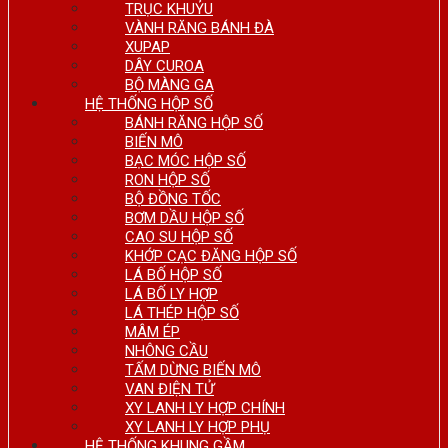
TRỤC KHUỶU
VÀNH RĂNG BÁNH ĐÀ
XUPAP
DÂY CUROA
BỘ MÀNG GA
HỆ THỐNG HỘP SỐ
BÁNH RĂNG HỘP SỐ
BIẾN MÔ
BẠC MÓC HỘP SỐ
RON HỘP SỐ
BỘ ĐỒNG TỐC
BƠM DẦU HỘP SỐ
CAO SU HỘP SỐ
KHỚP CẠC ĐĂNG HỘP SỐ
LÁ BỐ HỘP SỐ
LÁ BỐ LY HỢP
LÁ THÉP HỘP SỐ
MÂM ÉP
NHÔNG CẦU
TẤM DỪNG BIẾN MÔ
VAN ĐIỆN TỬ
XY LANH LY HỢP CHÍNH
XY LANH LY HỢP PHỤ
HỆ THỐNG KHUNG GẦM