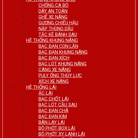
CHỐNG CA BÔ
DÂY AN TOÀN
GHẾ XE NÂNG
GƯƠNG CHIẾU HẬU
NẮP THÙNG DẦU
TẮC KÊ BÁNH SAU
HỆ THỐNG KHUNG NÂNG
BẠC ĐẠN CON LĂN
BẠC ĐẠN KHUNG NÂNG
BẠC ĐẠN XÍCH
BẠC LÓT KHUNG NÂNG
CÀNG XE NÂNG
PULY ỐNG THỦY LỰC
XÍCH XE NÂNG
HỆ THỐNG LÁI
ẮC LÁI
BẠC CHỐT LÁI
BẠC LÓT CẦU SAU
BẠC ĐẠN CHÀ
BẠC ĐẠN KIM
BÀN LAY LÁI
BỘ PHỚT BOX LÁI
BỘ PHỚT XY LANH LÁI