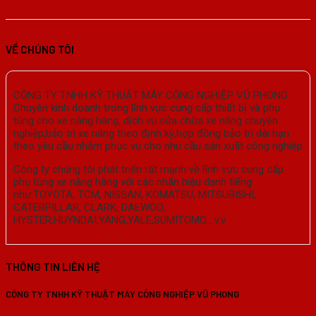
VỀ CHÚNG TÔI
CÔNG TY TNHH KỸ THUẬT MÁY CÔNG NGHIỆP VŨ PHONG
Chuyên kinh doanh trong lĩnh vực cung cấp thiết bị và phụ
tùng cho xe nâng hàng, dịch vụ sửa chữa xe nâng chuyên
nghiệp,bảo trì xe nâng theo định kỳ,hợp đồng bảo trì dài hạn
theo yêu cầu nhằm phục vụ cho nhu cầu sản xuất công nghiệp
Công ty chúng tôi phát triển rất mạnh về lĩnh vực cung cấp
phụ tùng xe nâng hàng với các nhãn hiệu danh tiếng
như:TOYOTA, TCM, NISSAN, KOMATSU, MITSUBISHI,
CATERPILLAR, CLARK, DAEWOO,
HYSTER,HUYNDAI,YANG,YALE,SUMITOMO….v.v
THÔNG TIN LIÊN HỆ
CÔNG TY TNHH KỸ THUẬT MÁY CÔNG NGHIỆP VŨ PHONG