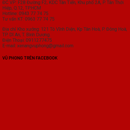
ĐC VP: F28 Đường F2, KDC Tân Tiến, Khu phố 2A, P. Tân Thới
Hiệp, Q.12, TP.HCM
Hotline: 0943 77 74 75
Tư vấn KT: 0963 77 74 75
Địa chỉ Kho xưởng: 121 Tô Vĩnh Diện, Kp Tân Hoà, P. Đông Hoà,
TP. Dĩ An, T. Bình Dương.
Điện Thoại: 0911277475
E-mail: xenangvuphong@gmail.com
VŨ PHONG TRÊN FACEBOOK