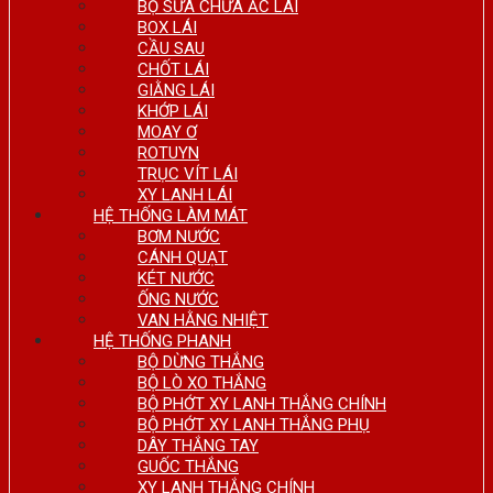
BỘ SỬA CHỮA ẮC LÁI
BOX LÁI
CẦU SAU
CHỐT LÁI
GIẰNG LÁI
KHỚP LÁI
MOAY Ơ
ROTUYN
TRỤC VÍT LÁI
XY LANH LÁI
HỆ THỐNG LÀM MÁT
BƠM NƯỚC
CÁNH QUẠT
KÉT NƯỚC
ỐNG NƯỚC
VAN HẰNG NHIỆT
HỆ THỐNG PHANH
BỘ DỪNG THẮNG
BỘ LÒ XO THẮNG
BỘ PHỚT XY LANH THẮNG CHÍNH
BỘ PHỚT XY LANH THẮNG PHỤ
DÂY THẮNG TAY
GUỐC THẮNG
XY LANH THẮNG CHÍNH