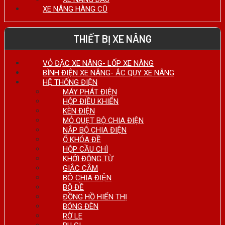
XE NÂNG HÀNG CŨ
THIẾT BỊ XE NÂNG
VỎ ĐẶC XE NÂNG- LỐP XE NÂNG
BÌNH ĐIỆN XE NÂNG- ẮC QUY XE NÂNG
HỆ THỐNG ĐIỆN
MÁY PHÁT ĐIỆN
HỘP ĐIỀU KHIỂN
KÈN ĐIỆN
MỎ QUẸT BỘ CHIA ĐIỆN
NẮP BỘ CHIA ĐIỆN
Ổ KHÓA ĐỀ
HỘP CẦU CHÌ
KHỞI ĐỘNG TỪ
GIẮC CẮM
BỘ CHIA ĐIỆN
BỘ ĐỀ
ĐỒNG HỒ HIỂN THỊ
BÓNG ĐÈN
RỜ LE