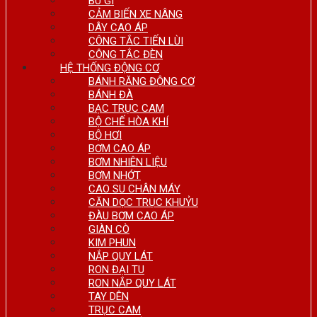
BU GI
CẢM BIẾN XE NÂNG
DÂY CAO ÁP
CÔNG TẮC TIẾN LÙI
CÔNG TẮC ĐÈN
HỆ THỐNG ĐỘNG CƠ
BÁNH RĂNG ĐỘNG CƠ
BÁNH ĐÀ
BẠC TRỤC CAM
BỘ CHẾ HÒA KHÍ
BỘ HƠI
BƠM CAO ÁP
BƠM NHIÊN LIỆU
BƠM NHỚT
CAO SU CHÂN MÁY
CĂN DỌC TRỤC KHUỶU
ĐÀU BƠM CAO ÁP
GIÀN CÒ
KIM PHUN
NẮP QUY LÁT
RON ĐẠI TU
RON NẮP QUY LÁT
TAY DÊN
TRỤC CAM