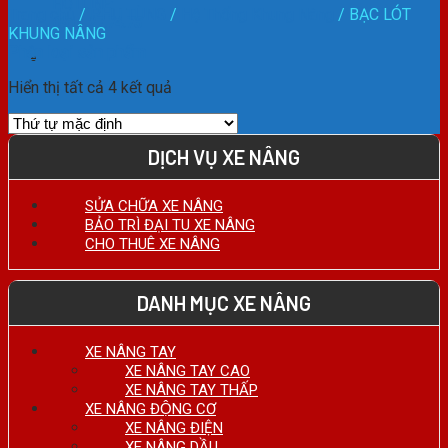
HOTLINE:
Trang chủ
/
PHỤ TÙNG
/
Hệ Thống Khung Nâng
/
BẠC LÓT
0911.27.74.75
KHUNG NÂNG
Phân loại sản phẩm
Hiển thị tất cả 4 kết quả
DỊCH VỤ XE NÂNG
SỬA CHỮA XE NÂNG
BẢO TRÌ ĐẠI TU XE NÂNG
CHO THUÊ XE NÂNG
DANH MỤC XE NÂNG
XE NÂNG TAY
XE NÂNG TAY CAO
XE NÂNG TAY THẤP
XE NÂNG ĐỘNG CƠ
XE NÂNG ĐIỆN
XE NÂNG DẦU