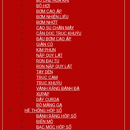
BỘ CHẾ HÒA KHÍ
BỘ HƠI
BƠM CAO ÁP
BƠM NHIÊN LIỆU
BƠM NHỚT
CAO SU CHÂN MÁY
CĂN DỌC TRỤC KHUỶU
ĐÀU BƠM CAO ÁP
GIÀN CÒ
KIM PHUN
NẮP QUY LÁT
RON ĐẠI TU
RON NẮP QUY LÁT
TAY DÊN
TRỤC CAM
TRỤC KHUỶU
VÀNH RĂNG BÁNH ĐÀ
XUPAP
DÂY CUROA
BỘ MÀNG GA
HỆ THỐNG HỘP SỐ
BÁNH RĂNG HỘP SỐ
BIẾN MÔ
BẠC MÓC HỘP SỐ