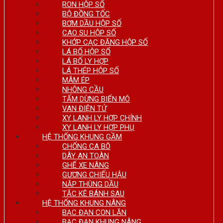
RON HỘP SỐ
BỘ ĐỒNG TỐC
BƠM DẦU HỘP SỐ
CAO SU HỘP SỐ
KHỚP CẠC ĐĂNG HỘP SỐ
LÁ BỐ HỘP SỐ
LÁ BỐ LY HỢP
LÁ THÉP HỘP SỐ
MÂM ÉP
NHÔNG CẦU
TẤM DỪNG BIẾN MÔ
VAN ĐIỆN TỬ
XY LANH LY HỢP CHÍNH
XY LANH LY HỢP PHỤ
HỆ THỐNG KHUNG GẦM
CHỐNG CA BÔ
DÂY AN TOÀN
GHẾ XE NÂNG
GƯƠNG CHIẾU HẬU
NẮP THÙNG DẦU
TẮC KÊ BÁNH SAU
HỆ THỐNG KHUNG NÂNG
BẠC ĐẠN CON LĂN
BẠC ĐẠN KHUNG NÂNG