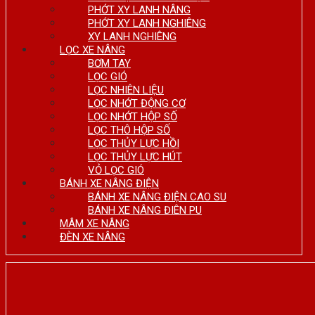
PHỚT XY LANH NÂNG
PHỚT XY LANH NGHIÊNG
XY LANH NGHIÊNG
LỌC XE NÂNG
BƠM TAY
LỌC GIÓ
LỌC NHIÊN LIỆU
LỌC NHỚT ĐỘNG CƠ
LỌC NHỚT HỘP SỐ
LỌC THÔ HỘP SỐ
LỌC THỦY LỰC HỒI
LỌC THỦY LỰC HÚT
VỎ LỌC GIÓ
BÁNH XE NÂNG ĐIỆN
BÁNH XE NÂNG ĐIỆN CAO SU
BÁNH XE NÂNG ĐIÊN PU
MÂM XE NÂNG
ĐÈN XE NÂNG