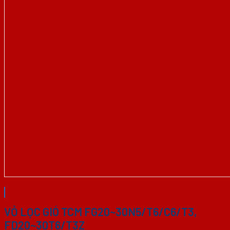
VỎ LỌC GIÓ TCM FG20~30N5/T6/C6/T3,
FD20~30T6/T3Z