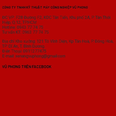
CÔNG TY TNHH KỸ THUẬT MÁY CÔNG NGHIỆP VŨ PHONG
ĐC VP: F28 Đường F2, KDC Tân Tiến, Khu phố 2A, P. Tân Thới
Hiệp, Q.12, TP.HCM
Hotline: 0943 77 74 75
Tư vấn KT: 0963 77 74 75
Địa chỉ Kho xưởng: 121 Tô Vĩnh Diện, Kp Tân Hoà, P. Đông Hoà,
TP. Dĩ An, T. Bình Dương.
Điện Thoại: 0911277475
E-mail: xenangvuphong@gmail.com
VŨ PHONG TRÊN FACEBOOK