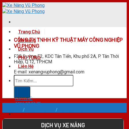
Skip
to
content
Trang Chủ
CÔNG TY TNHH KỸ THUẬT MÁY CÔNG NGHIỆP
Xe Nâng
VŨ PHONG
Dịch Vụ
F28 Đường F2, KDC Tân Tiến, Khu phố 2A, P. Tân Thới
PHỤ TÙNG
Hiệp, Q.12, TP.HCM
Liên Hệ
E-mail: xenangvuphong@gmail.com
Tìm
kiếm:
HOTLINE:
0911.27.74.75
Trang chủ
/
LỌC XE NÂNG
/
VỎ LỌC GIÓ
DỊCH VỤ XE NÂNG