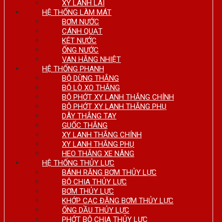
XY LANH LÁI
HỆ THỐNG LÀM MÁT
BƠM NƯỚC
CÁNH QUẠT
KÉT NƯỚC
ỐNG NƯỚC
VAN HẰNG NHIỆT
HỆ THỐNG PHANH
BỘ DỪNG THẮNG
BỘ LÒ XO THẮNG
BỘ PHỚT XY LANH THẮNG CHÍNH
BỘ PHỚT XY LANH THẮNG PHỤ
DÂY THẮNG TAY
GUỐC THẮNG
XY LANH THẮNG CHÍNH
XY LANH THẮNG PHỤ
HEO THẮNG XE NÂNG
HỆ THỐNG THỦY LỰC
BÁNH RĂNG BƠM THỦY LỰC
BỘ CHIA THỦY LỰC
BƠM THỦY LỰC
KHỚP CẠC ĐĂNG BƠM THỦY LỰC
ỐNG DẦU THỦY LỰC
PHỚT BỘ CHIA THỦY LỰC