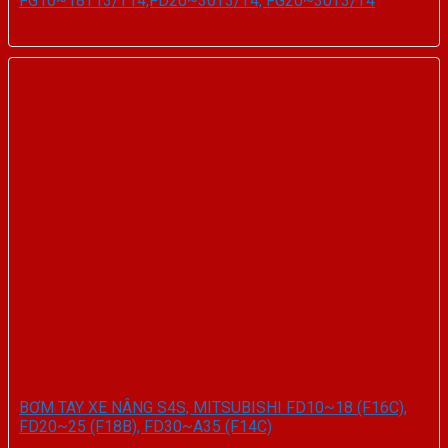
FG10~18T13/T14,FD20~30T3/T4, FG20~30T3/T4
BƠM TAY XE NÂNG S4S, MITSUBISHI FD10~18 (F16C),
FD20~25 (F18B), FD30~A35 (F14C)