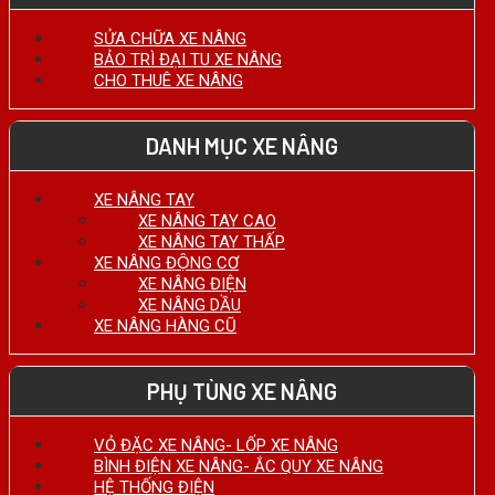
SỬA CHỮA XE NÂNG
BẢO TRÌ ĐẠI TU XE NÂNG
CHO THUÊ XE NÂNG
DANH MỤC XE NÂNG
XE NÂNG TAY
XE NÂNG TAY CAO
XE NÂNG TAY THẤP
XE NÂNG ĐỘNG CƠ
XE NÂNG ĐIỆN
XE NÂNG DẦU
XE NÂNG HÀNG CŨ
PHỤ TÙNG XE NÂNG
VỎ ĐẶC XE NÂNG- LỐP XE NÂNG
BÌNH ĐIỆN XE NÂNG- ẮC QUY XE NÂNG
HỆ THỐNG ĐIỆN