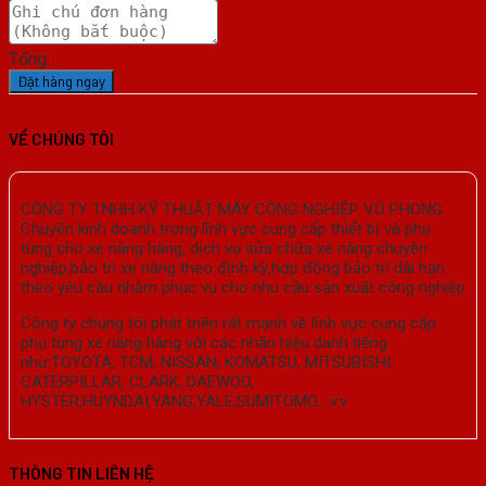
Tổng:
Đặt hàng ngay
VỀ CHÚNG TÔI
CÔNG TY TNHH KỸ THUẬT MÁY CÔNG NGHIỆP VŨ PHONG
Chuyên kinh doanh trong lĩnh vực cung cấp thiết bị và phụ
tùng cho xe nâng hàng, dịch vụ sửa chữa xe nâng chuyên
nghiệp,bảo trì xe nâng theo định kỳ,hợp đồng bảo trì dài hạn
theo yêu cầu nhằm phục vụ cho nhu cầu sản xuất công nghiệp
Công ty chúng tôi phát triển rất mạnh về lĩnh vực cung cấp
phụ tùng xe nâng hàng với các nhãn hiệu danh tiếng
như:TOYOTA, TCM, NISSAN, KOMATSU, MITSUBISHI,
CATERPILLAR, CLARK, DAEWOO,
HYSTER,HUYNDAI,YANG,YALE,SUMITOMO….v.v
THÔNG TIN LIÊN HỆ