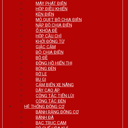
MÁY PHÁT ĐIỆN
HỘP ĐIỀU KHIỂN
KÈN ĐIỆN
MỎ QUẸT BỘ CHIA ĐIỆN
NẮP BỘ CHIA ĐIỆN
Ổ KHÓA ĐỀ
HỘP CẦU CHÌ
KHỞI ĐỘNG TỪ
GIẮC CẮM
BỘ CHIA ĐIỆN
BỘ ĐỀ
ĐỒNG HỒ HIỂN THỊ
BÓNG ĐÈN
RỜ LE
BU GI
CẢM BIẾN XE NÂNG
DÂY CAO ÁP
CÔNG TẮC TIẾN LÙI
CÔNG TẮC ĐÈN
HỆ THỐNG ĐỘNG CƠ
BÁNH RĂNG ĐỘNG CƠ
BÁNH ĐÀ
BẠC TRỤC CAM