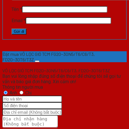
Tên
*
Email
*
Đặt mua VỎ LỌC GIÓ TCM FG20~30N5/T6/C6/T3,
FD20~30T6/T3Z
VỎ LỌC GIÓ TCM FG20~30N5/T6/C6/T3, FD20~30T6/T3Z
Bạn vui lòng nhập đúng số điện thoại để chúng tôi sẽ gọi tư
vấn và báo giá đơn hàng. Xin cảm ơn!
Thông tin người mua
Anh
Chị