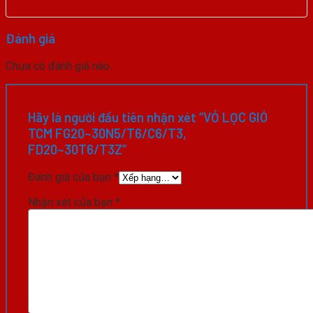
Đánh giá
Chưa có đánh giá nào.
Hãy là người đầu tiên nhận xét “VỎ LỌC GIÓ
TCM FG20~30N5/T6/C6/T3,
FD20~30T6/T3Z”
Đánh giá của bạn
*
Nhận xét của bạn
*