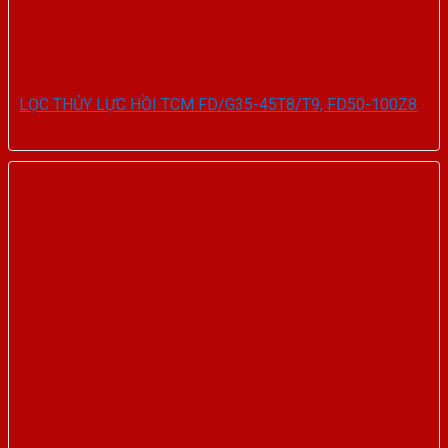
LỌC THỦY LỰC HỒI TCM FD/G35-45T8/T9, FD50-100Z8