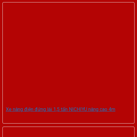
Xe nâng điện đứng lái 1,5 tấn NICHIYU nâng cao 4m