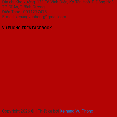
Địa chỉ Kho xưởng: 121 Tô Vĩnh Diện, Kp Tân Hoà, P. Đông Hoà,
TP. Dĩ An, T. Bình Dương.
Điện Thoại: 0911277475
E-mail: xenangvuphong@gmail.com
VŨ PHONG TRÊN FACEBOOK
Copyright 2026 © | Thiết kế bởi
Xe nâng Vũ Phong