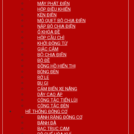
MÁY PHÁT ĐIỆN
HỘP ĐIỀU KHIỂN
KÈN ĐIỆN
MỎ QUẸT BỘ CHIA ĐIỆN
NẮP BỘ CHIA ĐIỆN
Ổ KHÓA ĐỀ
HỘP CẦU CHÌ
KHỞI ĐỘNG TỪ
GIẮC CẮM
BỘ CHIA ĐIỆN
BỘ ĐỀ
ĐỒNG HỒ HIỂN THỊ
BÓNG ĐÈN
RỜ LE
BU GI
CẢM BIẾN XE NÂNG
DÂY CAO ÁP
CÔNG TẮC TIẾN LÙI
CÔNG TẮC ĐÈN
HỆ THỐNG ĐỘNG CƠ
BÁNH RĂNG ĐỘNG CƠ
BÁNH ĐÀ
BẠC TRỤC CAM