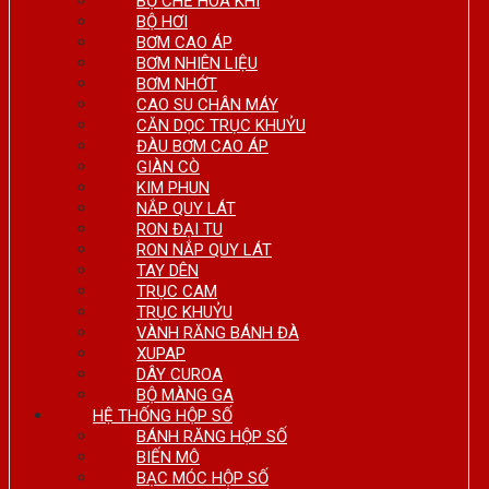
BỘ CHẾ HÒA KHÍ
BỘ HƠI
BƠM CAO ÁP
BƠM NHIÊN LIỆU
BƠM NHỚT
CAO SU CHÂN MÁY
CĂN DỌC TRỤC KHUỶU
ĐÀU BƠM CAO ÁP
GIÀN CÒ
KIM PHUN
NẮP QUY LÁT
RON ĐẠI TU
RON NẮP QUY LÁT
TAY DÊN
TRỤC CAM
TRỤC KHUỶU
VÀNH RĂNG BÁNH ĐÀ
XUPAP
DÂY CUROA
BỘ MÀNG GA
HỆ THỐNG HỘP SỐ
BÁNH RĂNG HỘP SỐ
BIẾN MÔ
BẠC MÓC HỘP SỐ