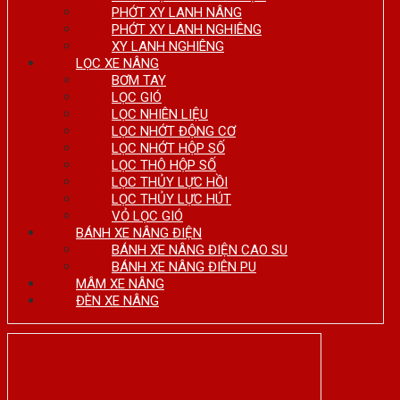
PHỚT XY LANH NÂNG
PHỚT XY LANH NGHIÊNG
XY LANH NGHIÊNG
LỌC XE NÂNG
BƠM TAY
LỌC GIÓ
LỌC NHIÊN LIỆU
LỌC NHỚT ĐỘNG CƠ
LỌC NHỚT HỘP SỐ
LỌC THÔ HỘP SỐ
LỌC THỦY LỰC HỒI
LỌC THỦY LỰC HÚT
VỎ LỌC GIÓ
BÁNH XE NÂNG ĐIỆN
BÁNH XE NÂNG ĐIỆN CAO SU
BÁNH XE NÂNG ĐIÊN PU
MÂM XE NÂNG
ĐÈN XE NÂNG