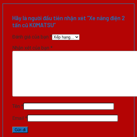
Hãy là người đầu tiên nhận xét “Xe nâng điện 2
tấn cũ KOMATSU”
Đánh giá của bạn
*
Nhận xét của bạn
*
Tên
*
Email
*