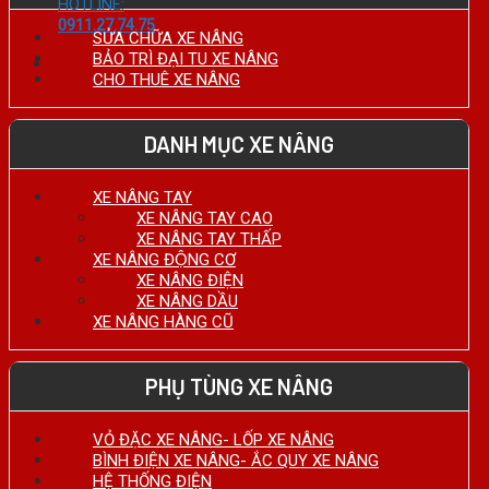
HOTLINE:
0911.27.74.75
SỬA CHỮA XE NÂNG
BẢO TRÌ ĐẠI TU XE NÂNG
CHO THUÊ XE NÂNG
DANH MỤC XE NÂNG
XE NÂNG TAY
XE NÂNG TAY CAO
XE NÂNG TAY THẤP
XE NÂNG ĐỘNG CƠ
XE NÂNG ĐIỆN
XE NÂNG DẦU
XE NÂNG HÀNG CŨ
PHỤ TÙNG XE NÂNG
VỎ ĐẶC XE NÂNG- LỐP XE NÂNG
BÌNH ĐIỆN XE NÂNG- ẮC QUY XE NÂNG
HỆ THỐNG ĐIỆN