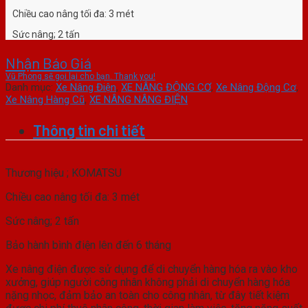
Chiều cao nâng tối đa: 3 mét
Sức nâng; 2 tấn
Bảo hành bình điện lên đến 6 tháng
Nhận Báo Giá
Vũ Phong sẽ gọi lại cho bạn. Thank you!
Danh mục:
Xe Nâng Điện
,
XE NÂNG ĐỘNG CƠ
,
Xe Nâng Động Cơ
,
Xe Nâng Hàng Cũ
,
XE NÂNG NÂNG ĐIỆN
Thông tin chi tiết
Thương hiệu ; KOMATSU
Chiều cao nâng tối đa: 3 mét
Sức nâng; 2 tấn
Bảo hành bình điện lên đến 6 tháng
Xe nâng điện được sử dụng để di chuyển hàng hóa ra vào kho
xưởng, giúp người công nhân không phải di chuyển hàng hóa
nặng nhọc, đảm bảo an toàn cho công nhân, từ đây tiết kiệm