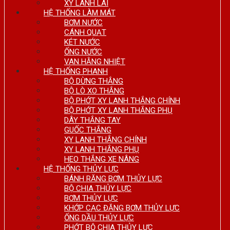
XY LANH LÁI
HỆ THỐNG LÀM MÁT
BƠM NƯỚC
CÁNH QUẠT
KÉT NƯỚC
ỐNG NƯỚC
VAN HẰNG NHIỆT
HỆ THỐNG PHANH
BỘ DỪNG THẮNG
BỘ LÒ XO THẮNG
BỘ PHỚT XY LANH THẮNG CHÍNH
BỘ PHỚT XY LANH THẮNG PHỤ
DÂY THẮNG TAY
GUỐC THẮNG
XY LANH THẮNG CHÍNH
XY LANH THẮNG PHỤ
HEO THẮNG XE NÂNG
HỆ THỐNG THỦY LỰC
BÁNH RĂNG BƠM THỦY LỰC
BỘ CHIA THỦY LỰC
BƠM THỦY LỰC
KHỚP CẠC ĐĂNG BƠM THỦY LỰC
ỐNG DẦU THỦY LỰC
PHỚT BỘ CHIA THỦY LỰC