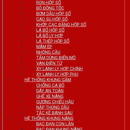
RON HỘP SỐ
BỘ ĐỒNG TỐC
BƠM DẦU HỘP SỐ
CAO SU HỘP SỐ
KHỚP CẠC ĐĂNG HỘP SỐ
LÁ BỐ HỘP SỐ
LÁ BỐ LY HỢP
LÁ THÉP HỘP SỐ
MÂM ÉP
NHÔNG CẦU
TẤM DỪNG BIẾN MÔ
VAN ĐIỆN TỬ
XY LANH LY HỢP CHÍNH
XY LANH LY HỢP PHỤ
HỆ THỐNG KHUNG GẦM
CHỐNG CA BÔ
DÂY AN TOÀN
GHẾ XE NÂNG
GƯƠNG CHIẾU HẬU
NẮP THÙNG DẦU
TẮC KÊ BÁNH SAU
HỆ THỐNG KHUNG NÂNG
BẠC ĐẠN CON LĂN
BẠC ĐẠN KHUNG NÂNG