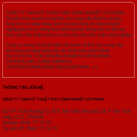
CÔNG TY TNHH KỸ THUẬT MÁY CÔNG NGHIỆP VŨ PHONG
Chuyên kinh doanh trong lĩnh vực cung cấp thiết bị và phụ
tùng cho xe nâng hàng, dịch vụ sửa chữa xe nâng chuyên
nghiệp,bảo trì xe nâng theo định kỳ,hợp đồng bảo trì dài hạn
theo yêu cầu nhằm phục vụ cho nhu cầu sản xuất công nghiệp
Công ty chúng tôi phát triển rất mạnh về lĩnh vực cung cấp
phụ tùng xe nâng hàng với các nhãn hiệu danh tiếng
như:TOYOTA, TCM, NISSAN, KOMATSU, MITSUBISHI,
CATERPILLAR, CLARK, DAEWOO,
HYSTER,HUYNDAI,YANG,YALE,SUMITOMO….v.v
THÔNG TIN LIÊN HỆ
CÔNG TY TNHH KỸ THUẬT MÁY CÔNG NGHIỆP VŨ PHONG
ĐC VP: F28 Đường F2, KDC Tân Tiến, Khu phố 2A, P. Tân Thới
Hiệp, Q.12, TP.HCM
Hotline: 0943 77 74 75
Tư vấn KT: 0963 77 74 75