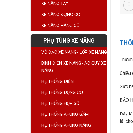
XE NÂNG TAY
XE NÂNG ĐỘNG CƠ
XE NÂNG HÀNG CŨ
PHỤ TÙNG XE NÂNG
THÔN
VỎ ĐẶC XE NÂNG- LỐP XE NÂNG
Thương
BÌNH ĐIỆN XE NÂNG- ẮC QUY XE
NÂNG
Chiều 
HỆ THỐNG ĐIỆN
Sức nâ
HỆ THỐNG ĐỘNG CƠ
BẢO H
HỆ THỐNG HỘP SỐ
Đây là
HỆ THỐNG KHUNG GẦM
lái cho
HỆ THỐNG KHUNG NÂNG