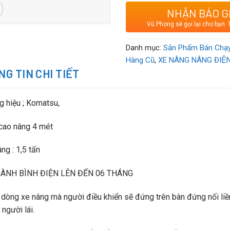
Động cơ: điện
NHẬN BÁO G
Vũ Phong sẽ gọi lại cho bạn. 
Danh mục:
Sản Phẩm Bán Chạ
Hàng Cũ
,
XE NÂNG NÂNG ĐIỆ
G TIN CHI TIẾT
 hiệu ; Komatsu,
cao nâng 4 mét
ng : 1,5 tấn
ÀNH BÌNH ĐIỆN LÊN ĐẾN 06 THÁNG
 dòng xe nâng mà người điều khiển sẽ đứng trên bàn đứng nối liền v
 người lái.