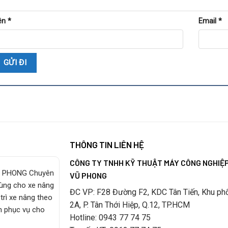
ên
*
Email
*
THÔNG TIN LIÊN HỆ
CÔNG TY TNHH KỸ THUẬT MÁY CÔNG NGHIỆ
 PHONG Chuyên
VŨ PHONG
tùng cho xe nâng
ĐC VP: F28 Đường F2, KDC Tân Tiến, Khu ph
trì xe nâng theo
2A, P. Tân Thới Hiệp, Q.12, TP.HCM
m phục vụ cho
Hotline: 0943 77 74 75