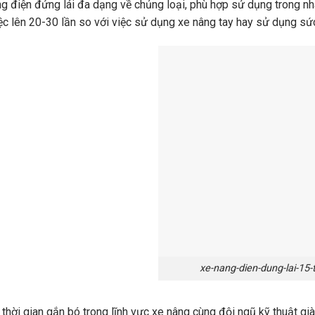
g điện đứng lái đa dạng về chủng loại, phù hợp sử dụng trong n
ệc lên 20-30 lần so với việc sử dụng xe nâng tay hay sử dụng sứ
xe-nang-dien-dung-lai-15-
 thời gian gắn bó trong lĩnh vực xe nâng cùng đội ngũ kỹ thuật gi