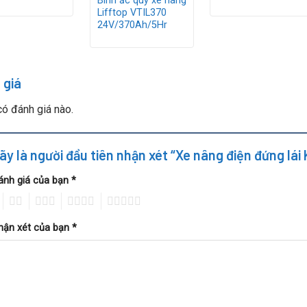
Bình ắc quy xe nâng
Lifftop VTIL370
24V/370Ah/5Hr
 giá
ó đánh giá nào.
ãy là người đầu tiên nhận xét “Xe nâng điện đứng lái
ánh giá của bạn
*
2
3
4
5
hận xét của bạn
*