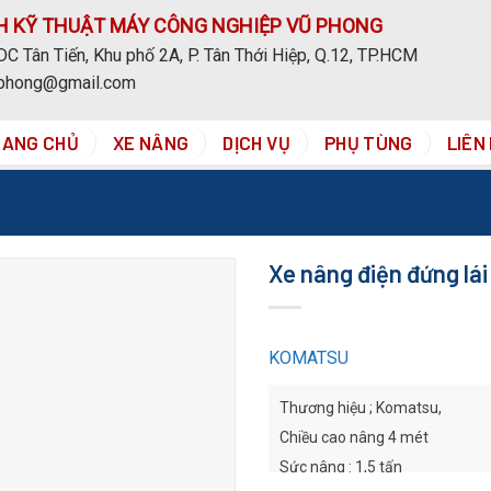
H KỸ THUẬT MÁY CÔNG NGHIỆP VŨ PHONG
C Tân Tiến, Khu phố 2A, P. Tân Thới Hiệp, Q.12, TP.HCM
uphong@gmail.com
RANG CHỦ
XE NÂNG
DỊCH VỤ
PHỤ TÙNG
LIÊN
Xe nâng điện đứng lái
KOMATSU
Thương hiệu ; Komatsu,
Chiều cao nâng 4 mét
Sức nâng : 1,5 tấn