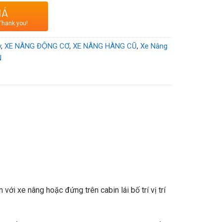
IÁ
Thank you!
y
,
XE NÂNG ĐỘNG CƠ
,
XE NÂNG HÀNG CŨ
,
Xe Nâng
N
ới xe nâng hoặc đứng trên cabin lái bố trí vị trí