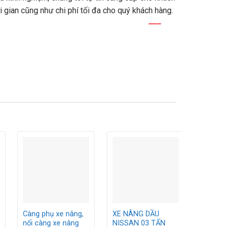
i gian cũng như chi phí tối đa cho quý khách hàng.
—–
Càng phụ xe nâng,
XE NÂNG DẦU
Vỏ đặc 
nối càng xe nâng
NISSAN 03 TẤN
16×6-8,