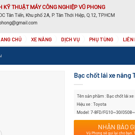
H KỸ THUẬT MÁY CÔNG NGHIỆP VŨ PHONG
C Tân Tiến, Khu phố 2A, P. Tân Thới Hiệp, Q.12, TP.HCM
uphong@gmail.com
RANG CHỦ
XE NÂNG
DỊCH VỤ
PHỤ TÙNG
LIÊN
I
Bạc chốt lái xe nâng
Tên sản phầm : Bạc chốt lái xe
Hiệu xe : Toyota
Model: 7-8FD/FG10~30(0508~
Chú ý: Hình ảnh chỉ mang tính 
NHẬN BÁO G
để được tư vấn chính xác về ch
Vũ Phong sẽ gọi lại cho bạn. 