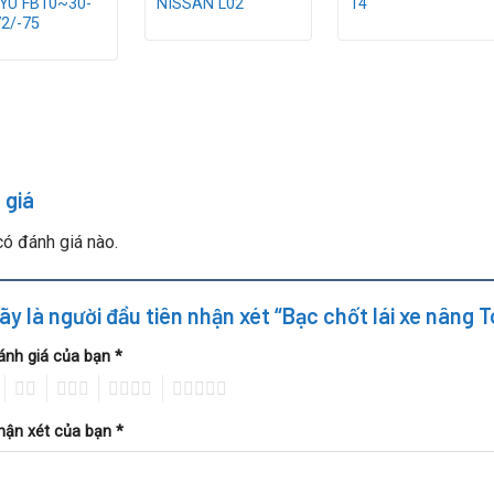
YU FB10~30-
NISSAN L02
14
72/-75
 giá
ó đánh giá nào.
ãy là người đầu tiên nhận xét “Bạc chốt lái xe nân
ánh giá của bạn
*
2
3
4
5
hận xét của bạn
*