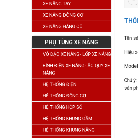
XE NÂNG TAY
XE NÂNG ĐỘNG CƠ
THÔN
XE NÂNG HÀNG CŨ
Tên sả
PHỤ TÙNG XE NÂNG
Hiệu x
VỎ ĐẶC XE NÂNG- LỐP XE NÂNG
BÌNH ĐIỆN XE NÂNG- ẮC QUY XE
Model
NÂNG
Chú ý:
HỆ THỐNG ĐIỆN
sản p
HỆ THỐNG ĐỘNG CƠ
HỆ THỐNG HỘP SỐ
HỆ THỐNG KHUNG GẦM
HỆ THỐNG KHUNG NÂNG