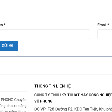
ên
*
Email
*
THÔNG TIN LIÊN HỆ
CÔNG TY TNHH KỸ THUẬT MÁY CÔNG NGHIỆ
 PHONG Chuyên
VŨ PHONG
tùng cho xe nâng
ĐC VP: F28 Đường F2, KDC Tân Tiến, Khu ph
trì xe nâng theo