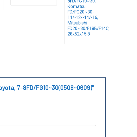
8FD/FG10~30,
Komatsu
FD/FG20~30-
11/-12/-14/-16,
Mitsubishi
FD20~30/F18B/F14C,
28x52x15.8
g Toyota, 7-8FD/FG10~30(0508~0609)”