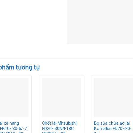
phẩm tương tự
ái xe nâng
Chốt lái Mitsubishi
Bộ sửa chữa ắc lái
FB10~30-6/-7,
FD20~30N/F18C,
Komatsu FD20~30-