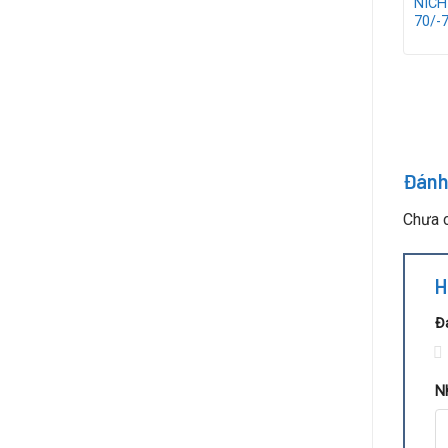
NICH
70/-
Đánh
Chưa c
H
Đ
1
N