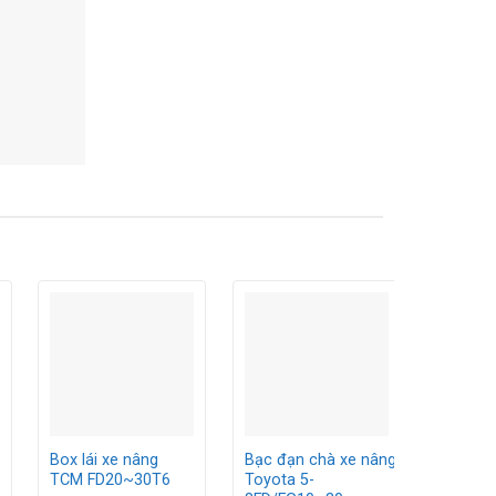
Chốt lá
Box lái xe nâng
Bạc đạn chà xe nâng
Komats
TCM FD20~30T6
Toyota 5-
16