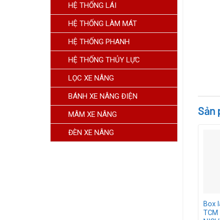
HỆ THỐNG LÁI
HỆ THỐNG LÀM MÁT
HỆ THỐNG PHANH
HỆ THỐNG THỦY LỰC
LỌC XE NÂNG
BÁNH XE NÂNG ĐIỆN
Sản 
MÂM XE NÂNG
ĐÈN XE NÂNG
Box l
TCM 