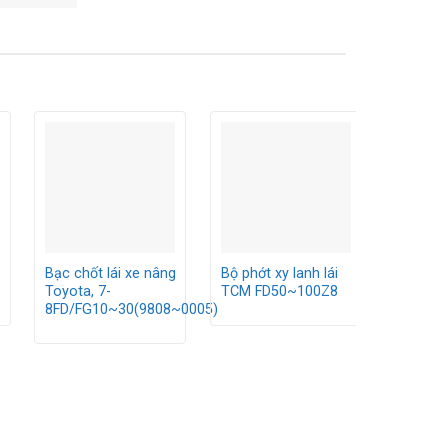
Bạc chốt lái xe nâng
Bộ phớt xy lanh lái
Bộ phớt 
Toyota, 7-
TCM FD50~100Z8
Mitsubis
8FD/FG10~30(9808~0005)
FD20~2