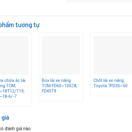
phẩm tương tự
a chữa ắc lái
Box lái xe nâng
Chốt lái xe nâng
âng TCM,
TCM FD60~100Z8,
Toyota 7FD35~50
~18T12/T19,
FD45T9
~18-6/-7
 giá
ó đánh giá nào.