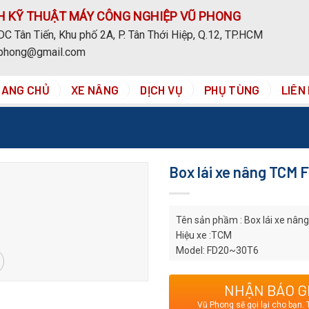
H KỸ THUẬT MÁY CÔNG NGHIỆP VŨ PHONG
C Tân Tiến, Khu phố 2A, P. Tân Thới Hiệp, Q.12, TP.HCM
uphong@gmail.com
RANG CHỦ
XE NÂNG
DỊCH VỤ
PHỤ TÙNG
LIÊN
Box lái xe nâng TCM
Tên sản phầm : Box lái xe nâng
Hiệu xe :TCM
Model: FD20~30T6
Chú ý: Hình ảnh chỉ mang tính 
để được tư vấn chính xác về ch
NHẬN BÁO G
Vũ Phong sẽ gọi lại cho bạn. 