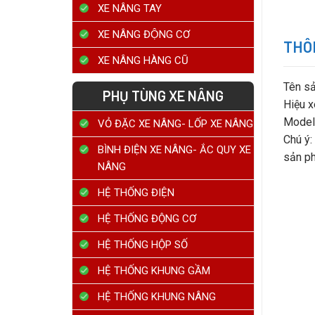
XE NÂNG TAY
XE NÂNG ĐỘNG CƠ
THÔN
XE NÂNG HÀNG CŨ
Tên sả
PHỤ TÙNG XE NÂNG
Hiệu 
Model
VỎ ĐẶC XE NÂNG- LỐP XE NÂNG
Chú ý:
BÌNH ĐIỆN XE NÂNG- ẮC QUY XE
sản p
NÂNG
HỆ THỐNG ĐIỆN
HỆ THỐNG ĐỘNG CƠ
HỆ THỐNG HỘP SỐ
HỆ THỐNG KHUNG GẦM
HỆ THỐNG KHUNG NÂNG