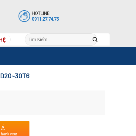
HOTLINE:
0911.27.74.75
Tìm
 HỆ
kiếm:
 FD20~30T6
chất mình họa cho sản phẩm. Vui lòng liên hệ hotline
i tiết sản phẩm. Cảm ơn quý khách hàng !
IÁ
Thank you!