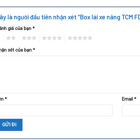
ãy là người đầu tiên nhận xét “Box lái xe nâng TCM
ánh giá của bạn
*
2
3
4
5
hận xét của bạn
*
ên
*
Email
*