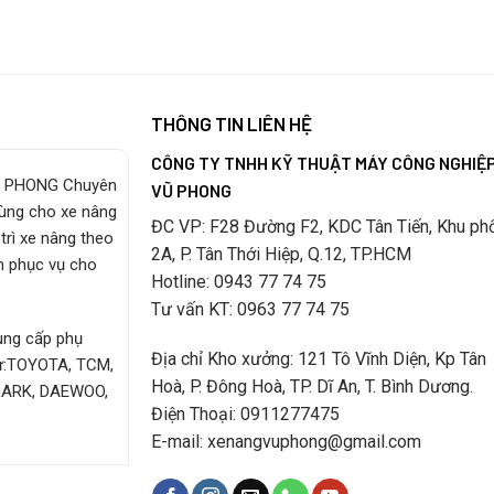
THÔNG TIN LIÊN HỆ
CÔNG TY TNHH KỸ THUẬT MÁY CÔNG NGHIỆ
 PHONG Chuyên
VŨ PHONG
tùng cho xe nâng
ĐC VP: F28 Đường F2, KDC Tân Tiến, Khu ph
trì xe nâng theo
2A, P. Tân Thới Hiệp, Q.12, TP.HCM
m phục vụ cho
Hotline: 0943 77 74 75
Tư vấn KT: 0963 77 74 75
cung cấp phụ
Địa chỉ Kho xưởng: 121 Tô Vĩnh Diện, Kp Tân
hư:TOYOTA, TCM,
Hoà, P. Đông Hoà, TP. Dĩ An, T. Bình Dương.
LARK, DAEWOO,
Điện Thoại: 0911277475
E-mail: xenangvuphong@gmail.com