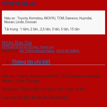
XÍCH XE NÂNG
Hiệu xe : Toyota, Komatsu, NICHYU, TCM, Daewoo, Huyndai,
Nissan, Linde, Doosan
Tải trọng : 1 tấm, 2 tấn , 2,5 tấn, 3 tấn, 5 tấn, 15 tấn
Loại xích :BL523, BL534, BL544, BL623
Nhận Báo Giá
Vũ Phong sẽ gọi lại cho bạn. Thank you!
Danh mục:
Hệ Thống Khung Nâng
,
XÍCH XE NÂNG
Thông tin chi tiết
Hiệu xe : Toyota, Komatsu, NICHYU, TCM, Daewoo, Huyndai,
Nissan, Linde, Doosan
Tải trọng : 1 tấm, 2 tấn , 2,5 tấn, 3 tấn, 5 tấn, 15 tấn
Loại xích :BL523, BL534, BL544, BL623