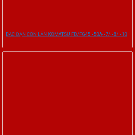
BẠC ĐẠN CON LĂN KOMATSU FD/FG45~50A~7/~8/~10