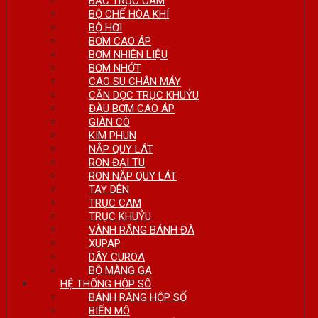
BẠC TRỤC CAM
BỘ CHẾ HÒA KHÍ
BỘ HƠI
BƠM CAO ÁP
BƠM NHIÊN LIỆU
BƠM NHỚT
CAO SU CHÂN MÁY
CĂN DỌC TRỤC KHUỶU
ĐÀU BƠM CAO ÁP
GIÀN CÒ
KIM PHUN
NẮP QUY LÁT
RON ĐẠI TU
RON NẮP QUY LÁT
TAY DÊN
TRỤC CAM
TRỤC KHUỶU
VÀNH RĂNG BÁNH ĐÀ
XUPAP
DÂY CUROA
BỘ MÀNG GA
HỆ THỐNG HỘP SỐ
BÁNH RĂNG HỘP SỐ
BIẾN MÔ