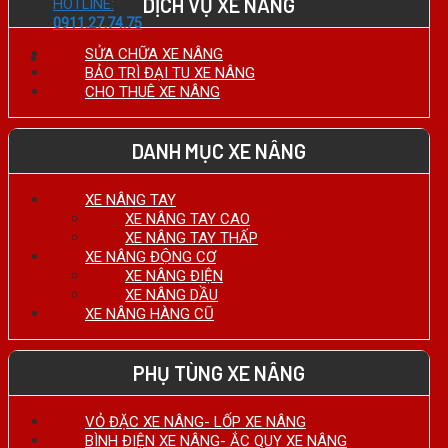
DỊCH VỤ XE NÂNG
HOTLINE:
0911.27.74.75
SỬA CHỮA XE NÂNG
BẢO TRÌ ĐẠI TU XE NÂNG
CHO THUÊ XE NÂNG
DANH MỤC XE NÂNG
XE NÂNG TAY
XE NÂNG TAY CAO
XE NÂNG TAY THẤP
XE NÂNG ĐỘNG CƠ
XE NÂNG ĐIỆN
XE NÂNG DẦU
XE NÂNG HÀNG CŨ
PHỤ TÙNG XE NÂNG
VỎ ĐẶC XE NÂNG- LỐP XE NÂNG
BÌNH ĐIỆN XE NÂNG- ẮC QUY XE NÂNG