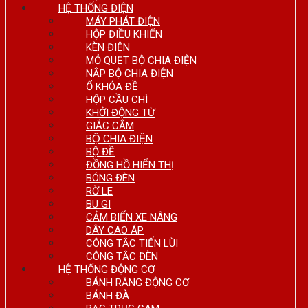
HỆ THỐNG ĐIỆN
MÁY PHÁT ĐIỆN
HỘP ĐIỀU KHIỂN
KÈN ĐIỆN
MỎ QUẸT BỘ CHIA ĐIỆN
NẮP BỘ CHIA ĐIỆN
Ổ KHÓA ĐỀ
HỘP CẦU CHÌ
KHỞI ĐỘNG TỪ
GIẮC CẮM
BỘ CHIA ĐIỆN
BỘ ĐỀ
ĐỒNG HỒ HIỂN THỊ
BÓNG ĐÈN
RỜ LE
BU GI
CẢM BIẾN XE NÂNG
DÂY CAO ÁP
CÔNG TẮC TIẾN LÙI
CÔNG TẮC ĐÈN
HỆ THỐNG ĐỘNG CƠ
BÁNH RĂNG ĐỘNG CƠ
BÁNH ĐÀ