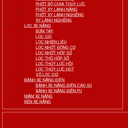
PHỚT BỘ CHIA THỦY LỰC
PHỚT XY LANH NÂNG
PHỚT XY LANH NGHIÊNG
XY LANH NGHIÊNG
LỌC XE NÂNG
BƠM TAY
LỌC GIÓ
LỌC NHIÊN LIỆU
LỌC NHỚT ĐỘNG CƠ
LỌC NHỚT HỘP SỐ
LỌC THÔ HỘP SỐ
LỌC THỦY LỰC HỒI
LỌC THỦY LỰC HÚT
VỎ LỌC GIÓ
BÁNH XE NÂNG ĐIỆN
BÁNH XE NÂNG ĐIỆN CAO SU
BÁNH XE NÂNG ĐIÊN PU
MÂM XE NÂNG
ĐÈN XE NÂNG