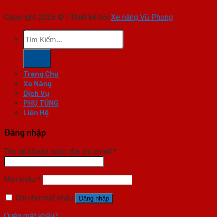
Copyright 2026 © | Thiết kế bởi
Xe nâng Vũ Phong
Tìm
kiếm:
Trang Chủ
Xe Nâng
Dịch Vụ
PHỤ TÙNG
Liên Hệ
Đăng nhập
Tên tài khoản hoặc địa chỉ email
*
Mật khẩu
*
Ghi nhớ mật khẩu
Đăng nhập
Quên mật khẩu?