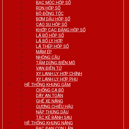
BẠC MÓC HỘP SỐ
RON HỘP SỐ
BỘ ĐỒNG TỐC
BƠM DẦU HỘP SỐ
CAO SU HỘP SỐ
KHỚP CẠC ĐĂNG HỘP SỐ
LÁ BỐ HỘP SỐ
LÁ BỐ LY HỢP
LÁ THÉP HỘP SỐ
MÂM ÉP
NHÔNG CẦU
TẤM DỪNG BIẾN MÔ
VAN ĐIỆN TỬ
XY LANH LY HỢP CHÍNH
XY LANH LY HỢP PHỤ
HỆ THỐNG KHUNG GẦM
CHỐNG CA BÔ
DÂY AN TOÀN
GHẾ XE NÂNG
GƯƠNG CHIẾU HẬU
NẮP THÙNG DẦU
TẮC KÊ BÁNH SAU
HỆ THỐNG KHUNG NÂNG
BẠC ĐẠN CON LĂN