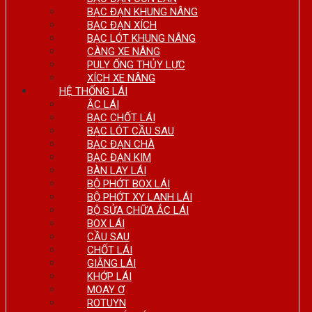
BẠC ĐẠN KHUNG NÂNG
BẠC ĐẠN XÍCH
BẠC LÓT KHUNG NÂNG
CÀNG XE NÂNG
PULY ỐNG THỦY LỰC
XÍCH XE NÂNG
HỆ THỐNG LÁI
ẮC LÁI
BẠC CHỐT LÁI
BẠC LÓT CẦU SAU
BẠC ĐẠN CHÀ
BẠC ĐẠN KIM
BÀN LAY LÁI
BỘ PHỚT BOX LÁI
BỘ PHỚT XY LANH LÁI
BỘ SỬA CHỮA ẮC LÁI
BOX LÁI
CẦU SAU
CHỐT LÁI
GIẰNG LÁI
KHỚP LÁI
MOAY Ơ
ROTUYN