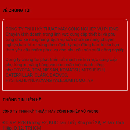
VỀ CHÚNG TÔI
CÔNG TY TNHH KỸ THUẬT MÁY CÔNG NGHIỆP VŨ PHONG
Chuyên kinh doanh trong lĩnh vực cung cấp thiết bị và phụ
tùng cho xe nâng hàng, dịch vụ sửa chữa xe nâng chuyên
nghiệp,bảo trì xe nâng theo định kỳ,hợp đồng bảo trì dài hạn
theo yêu cầu nhằm phục vụ cho nhu cầu sản xuất công nghiệp
Công ty chúng tôi phát triển rất mạnh về lĩnh vực cung cấp
phụ tùng xe nâng hàng với các nhãn hiệu danh tiếng
như:TOYOTA, TCM, NISSAN, KOMATSU, MITSUBISHI,
CATERPILLAR, CLARK, DAEWOO,
HYSTER,HUYNDAI,YANG,YALE,SUMITOMO….v.v
THÔNG TIN LIÊN HỆ
CÔNG TY TNHH KỸ THUẬT MÁY CÔNG NGHIỆP VŨ PHONG
ĐC VP: F28 Đường F2, KDC Tân Tiến, Khu phố 2A, P. Tân Thới
Hiệp, Q.12, TP.HCM