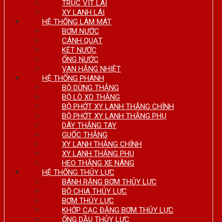
TRỤC VÍT LÁI
XY LANH LÁI
HỆ THỐNG LÀM MÁT
BƠM NƯỚC
CÁNH QUẠT
KÉT NƯỚC
ỐNG NƯỚC
VAN HẰNG NHIỆT
HỆ THỐNG PHANH
BỘ DỪNG THẮNG
BỘ LÒ XO THẮNG
BỘ PHỚT XY LANH THẮNG CHÍNH
BỘ PHỚT XY LANH THẮNG PHỤ
DÂY THẮNG TAY
GUỐC THẮNG
XY LANH THẮNG CHÍNH
XY LANH THẮNG PHỤ
HEO THẮNG XE NÂNG
HỆ THỐNG THỦY LỰC
BÁNH RĂNG BƠM THỦY LỰC
BỘ CHIA THỦY LỰC
BƠM THỦY LỰC
KHỚP CẠC ĐĂNG BƠM THỦY LỰC
ỐNG DẦU THỦY LỰC