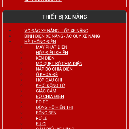
THIẾT BỊ XE NÂNG
VỎ ĐẶC XE NÂNG- LỐP XE NÂNG
BÌNH ĐIỆN XE NÂNG- ẮC QUY XE NÂNG
HỆ THỐNG ĐIỆN
MÁY PHÁT ĐIỆN
HỘP ĐIỀU KHIỂN
KÈN ĐIỆN
MỎ QUẸT BỘ CHIA ĐIỆN
NẮP BỘ CHIA ĐIỆN
Ổ KHÓA ĐỀ
HỘP CẦU CHÌ
KHỞI ĐỘNG TỪ
GIẮC CẮM
BỘ CHIA ĐIỆN
BỘ ĐỀ
ĐỒNG HỒ HIỂN THỊ
BÓNG ĐÈN
RỜ LE
BU GI