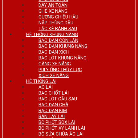
DÂY AN TOÀN
GHẾ XE NÂNG
GƯƠNG CHIẾU HẬU
NẮP THÙNG DẦU
TẮC KÊ BÁNH SAU
HỆ THỐNG KHUNG NÂNG
BẠC ĐẠN CON LĂN
BẠC ĐẠN KHUNG NÂNG
BẠC ĐẠN XÍCH
BẠC LÓT KHUNG NÂNG
CÀNG XE NÂNG
PULY ỐNG THỦY LỰC
XÍCH XE NÂNG
HỆ THỐNG LÁI
ẮC LÁI
BẠC CHỐT LÁI
BẠC LÓT CẦU SAU
BẠC ĐẠN CHÀ
BẠC ĐẠN KIM
BÀN LAY LÁI
BỘ PHỚT BOX LÁI
BỘ PHỚT XY LANH LÁI
BỘ SỬA CHỮA ẮC LÁI