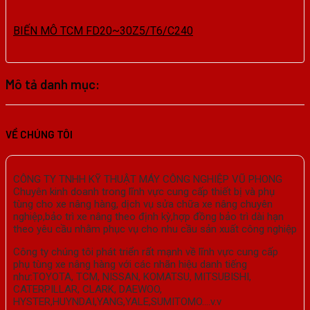
BIẾN MÔ TCM FD20~30Z5/T6/C240
Mô tả danh mục:
VỀ CHÚNG TÔI
CÔNG TY TNHH KỸ THUẬT MÁY CÔNG NGHIỆP VŨ PHONG
Chuyên kinh doanh trong lĩnh vực cung cấp thiết bị và phụ
tùng cho xe nâng hàng, dịch vụ sửa chữa xe nâng chuyên
nghiệp,bảo trì xe nâng theo định kỳ,hợp đồng bảo trì dài hạn
theo yêu cầu nhằm phục vụ cho nhu cầu sản xuất công nghiệp
Công ty chúng tôi phát triển rất mạnh về lĩnh vực cung cấp
phụ tùng xe nâng hàng với các nhãn hiệu danh tiếng
như:TOYOTA, TCM, NISSAN, KOMATSU, MITSUBISHI,
CATERPILLAR, CLARK, DAEWOO,
HYSTER,HUYNDAI,YANG,YALE,SUMITOMO….v.v