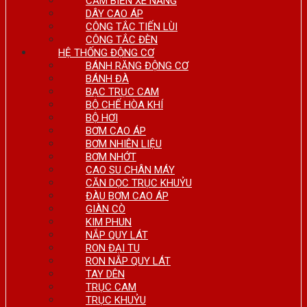
CẢM BIẾN XE NÂNG
DÂY CAO ÁP
CÔNG TẮC TIẾN LÙI
CÔNG TẮC ĐÈN
HỆ THỐNG ĐỘNG CƠ
BÁNH RĂNG ĐỘNG CƠ
BÁNH ĐÀ
BẠC TRỤC CAM
BỘ CHẾ HÒA KHÍ
BỘ HƠI
BƠM CAO ÁP
BƠM NHIÊN LIỆU
BƠM NHỚT
CAO SU CHÂN MÁY
CĂN DỌC TRỤC KHUỶU
ĐÀU BƠM CAO ÁP
GIÀN CÒ
KIM PHUN
NẮP QUY LÁT
RON ĐẠI TU
RON NẮP QUY LÁT
TAY DÊN
TRỤC CAM
TRỤC KHUỶU