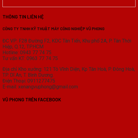
THÔNG TIN LIÊN HỆ
CÔNG TY TNHH KỸ THUẬT MÁY CÔNG NGHIỆP VŨ PHONG
ĐC VP: F28 Đường F2, KDC Tân Tiến, Khu phố 2A, P. Tân Thới
Hiệp, Q.12, TP.HCM
Hotline: 0943 77 74 75
Tư vấn KT: 0963 77 74 75
Địa chỉ Kho xưởng: 121 Tô Vĩnh Diện, Kp Tân Hoà, P. Đông Hoà,
TP. Dĩ An, T. Bình Dương.
Điện Thoại: 0911277475
E-mail: xenangvuphong@gmail.com
VŨ PHONG TRÊN FACEBOOK