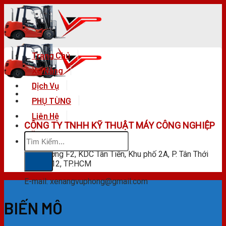
Skip
to
content
Trang Chủ
Xe Nâng
Dịch Vụ
PHỤ TÙNG
Liên Hệ
CÔNG TY TNHH KỸ THUẬT MÁY CÔNG NGHIỆP
Tìm
VŨ PHONG
kiếm:
F28 Đường F2, KDC Tân Tiến, Khu phố 2A, P. Tân Thới
Hiệp, Q.12, TP.HCM
E-mail: xenangvuphong@gmail.com
BIẾN MÔ