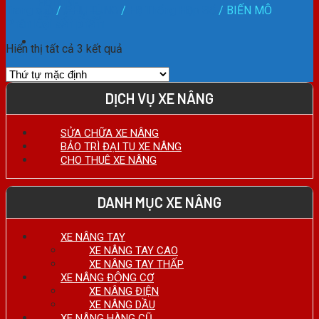
HOTLINE:
Trang chủ
/
PHỤ TÙNG
/
Hệ Thống Hộp Số
/
BIẾN MÔ
0911.27.74.75
Phân loại sản phẩm
Hiển thị tất cả 3 kết quả
DỊCH VỤ XE NÂNG
SỬA CHỮA XE NÂNG
BẢO TRÌ ĐẠI TU XE NÂNG
CHO THUÊ XE NÂNG
DANH MỤC XE NÂNG
XE NÂNG TAY
XE NÂNG TAY CAO
XE NÂNG TAY THẤP
XE NÂNG ĐỘNG CƠ
XE NÂNG ĐIỆN
XE NÂNG DẦU
XE NÂNG HÀNG CŨ