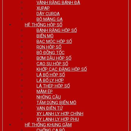
VÀNH RĂNG BÁNH ĐÀ
XUPAP
DÂY CUROA
BỘ MÀNG GA
HỆ THỐNG HỘP SỐ
BÁNH RĂNG HỘP SỐ
BIẾN MÔ
BẠC MÓC HỘP SỐ
RON HỘP SỐ
BỘ ĐỒNG TỐC
BƠM DẦU HỘP SỐ
CAO SU HỘP SỐ
KHỚP CẠC ĐĂNG HỘP SỐ
LÁ BỐ HỘP SỐ
LÁ BỐ LY HỢP
LÁ THÉP HỘP SỐ
MÂM ÉP
NHÔNG CẦU
TẤM DỪNG BIẾN MÔ
VAN ĐIỆN TỬ
XY LANH LY HỢP CHÍNH
XY LANH LY HỢP PHỤ
HỆ THỐNG KHUNG GẦM
CHỐNG CA BÔ