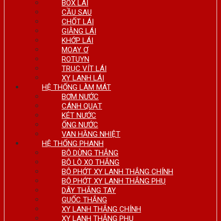
BOX LÁI
CẦU SAU
CHỐT LÁI
GIẰNG LÁI
KHỚP LÁI
MOAY Ơ
ROTUYN
TRỤC VÍT LÁI
XY LANH LÁI
HỆ THỐNG LÀM MÁT
BƠM NƯỚC
CÁNH QUẠT
KÉT NƯỚC
ỐNG NƯỚC
VAN HẰNG NHIỆT
HỆ THỐNG PHANH
BỘ DỪNG THẮNG
BỘ LÒ XO THẮNG
BỘ PHỚT XY LANH THẮNG CHÍNH
BỘ PHỚT XY LANH THẮNG PHỤ
DÂY THẮNG TAY
GUỐC THẮNG
XY LANH THẮNG CHÍNH
XY LANH THẮNG PHỤ