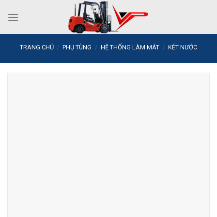
Skip
to
content
TRANG CHỦ
/
PHỤ TÙNG
/
HỆ THỐNG LÀM MÁT
/
KÉT NƯỚC