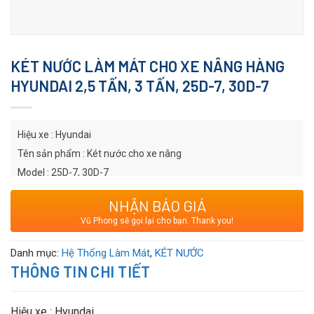
KÉT NƯỚC LÀM MÁT CHO XE NÂNG HÀNG
HYUNDAI 2,5 TẤN, 3 TẤN, 25D-7, 30D-7
Hiệu xe : Hyundai
Tên sản phẩm : Két nước cho xe nâng
Model : 25D-7, 30D-7
Chú ý: Hình ảnh chỉ mang tính chất mình họa cho sản phẩm. Vui
NHẬN BÁO GIÁ
lòng liên hệ hotline để được tư vấn chính xác về chi tiết sản
Vũ Phong sẽ gọi lại cho bạn. Thank you!
phẩm. Cảm ơn quý khách hàng !
Danh mục:
Hệ Thống Làm Mát
,
KÉT NƯỚC
THÔNG TIN CHI TIẾT
Hiệu xe : Hyundai