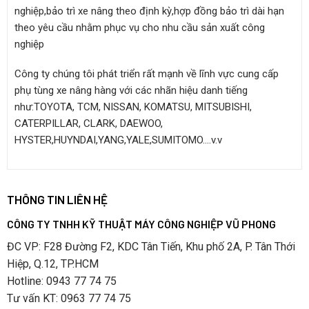
nghiệp,bảo trì xe nâng theo định kỳ,hợp đồng bảo trì dài hạn
theo yêu cầu nhằm phục vụ cho nhu cầu sản xuất công
nghiệp
Công ty chúng tôi phát triển rất mạnh về lĩnh vực cung cấp
phụ tùng xe nâng hàng với các nhãn hiệu danh tiếng
như:TOYOTA, TCM, NISSAN, KOMATSU, MITSUBISHI,
CATERPILLAR, CLARK, DAEWOO,
HYSTER,HUYNDAI,YANG,YALE,SUMITOMO….v.v
THÔNG TIN LIÊN HỆ
CÔNG TY TNHH KỸ THUẬT MÁY CÔNG NGHIỆP VŨ PHONG
ĐC VP: F28 Đường F2, KDC Tân Tiến, Khu phố 2A, P. Tân Thới
Hiệp, Q.12, TP.HCM
Hotline: 0943 77 74 75
Tư vấn KT: 0963 77 74 75