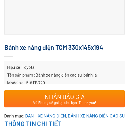
Bánh xe nâng điện TCM 330x145x194
Hiệu xe Toyota
Tên sản phẩm : Bánh xe nâng điên cao su, bánh lái
Model xe : 5-6 FBR20
Thông số: 394x154x254
NHẬN BÁO GIÁ
Chú ý: Hình ảnh chỉ mang tính chất mình họa cho sản phẩm. Vui
Vũ Phong sẽ gọi lại cho bạn. Thank you!
lòng liên hệ hotline để được tư vấn chính xác về chi tiết sản
phẩm. Cảm ơn quý khách hàng !
Danh mục:
BÁNH XE NÂNG ĐIỆN
,
BÁNH XE NÂNG ĐIỆN CAO SU
THÔNG TIN CHI TIẾT