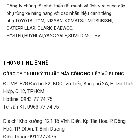
Công ty chúng tôi phát triển rất mạnh về lĩnh vực cung cấp
phụ tùng xe nâng hàng với các nhãn hiệu danh tiếng
như:TOYOTA, TCM, NISSAN, KOMATSU, MITSUBISHI,
CATERPILLAR, CLARK, DAEWOO,
HYSTER,HUYNDAI,YANG,YALE,SUMITOMO….v.v
THÔNG TIN LIÊN HỆ
CÔNG TY TNHH KỸ THUẬT MÁY CÔNG NGHIỆP VŨ PHONG
ĐC VP: F28 Đường F2, KDC Tân Tiến, Khu phố 2A, P. Tân Thới
Hiệp, Q.12, TP.HCM
Hotline: 0943 77 74 75
Tư vấn KT: 0963 77 74 75
Địa chỉ Kho xưởng: 121 Tô Vĩnh Diện, Kp Tân Hoà, P. Đông
Hoà, TP. Dĩ An, T. Bình Dương.
Điện Thoại: 0911277475