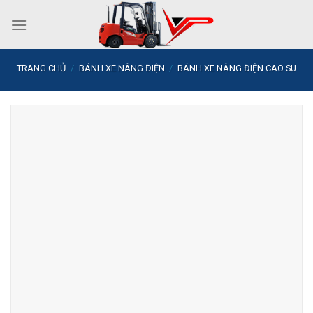
Skip
to
content
TRANG CHỦ
/
BÁNH XE NÂNG ĐIỆN
/
BÁNH XE NÂNG ĐIỆN CAO SU