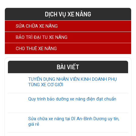
DỊCH VỤ XE NÂNG
SỬA CHỮA XE NÂNG
BẢO TRÌ ĐẠI TU XE NÂNG
CHO THUÊ XE NÂNG
BÀI VIẾT
TUYỂN DỤNG NHÂN VIÊN KINH DOANH PHỤ
TÙNG XE CƠ GIỚI
Quy trình bảo dưỡng xe nâng điện đạt chuẩn
Sửa chữa xe nâng tại Dĩ An-Bình Dương uy tín,
giá rẻ